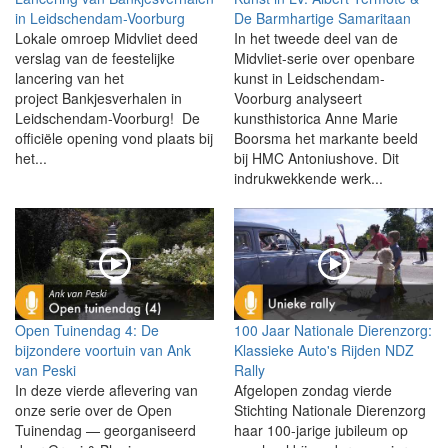
in Leidschendam-Voorburg
De Barmhartige Samaritaan
Lokale omroep Midvliet deed
In het tweede deel van de
verslag van de feestelijke
Midvliet-serie over openbare
lancering van het
kunst in Leidschendam-
project Bankjesverhalen in
Voorburg analyseert
Leidschendam-Voorburg! De
kunsthistorica Anne Marie
officiële opening vond plaats bij
Boorsma het markante beeld
het...
bij HMC Antoniushove. Dit
indrukwekkende werk...
Open Tuinendag 4: De
100 Jaar Nationale Dierenzorg:
bijzondere voortuin van Ank
Klassieke Auto's Rijden NDZ
van Peski
Rally
In deze vierde aflevering van
Afgelopen zondag vierde
onze serie over de Open
Stichting Nationale Dierenzorg
Tuinendag — georganiseerd
haar 100-jarige jubileum op