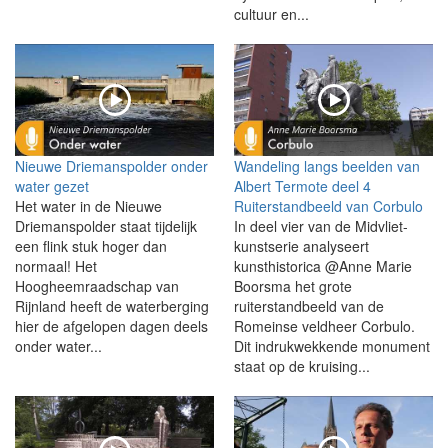
cultuur en...
Nieuwe Driemanspolder onder
Wandeling langs beelden van
water gezet
Albert Termote deel 4
Het water in de Nieuwe
Ruiterstandbeeld van Corbulo
Driemanspolder staat tijdelijk
In deel vier van de Midvliet-
een flink stuk hoger dan
kunstserie analyseert
normaal! Het
kunsthistorica @Anne Marie
Hoogheemraadschap van
Boorsma het grote
Rijnland heeft de waterberging
ruiterstandbeeld van de
hier de afgelopen dagen deels
Romeinse veldheer Corbulo.
onder water...
Dit indrukwekkende monument
staat op de kruising...