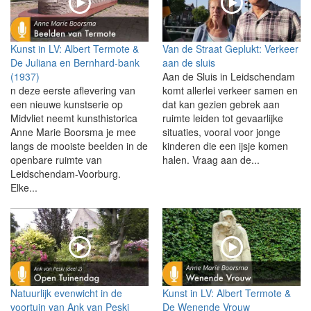
Kunst in LV: Albert Termote &
Van de Straat Geplukt: Verkeer
De Juliana en Bernhard-bank
aan de sluis
(1937)
Aan de Sluis in Leidschendam
n deze eerste aflevering van
komt allerlei verkeer samen en
een nieuwe kunstserie op
dat kan gezien gebrek aan
Midvliet neemt kunsthistorica
ruimte leiden tot gevaarlijke
Anne Marie Boorsma je mee
situaties, vooral voor jonge
langs de mooiste beelden in de
kinderen die een ijsje komen
openbare ruimte van
halen. Vraag aan de...
Leidschendam-Voorburg.
Elke...
Natuurlijk evenwicht in de
Kunst in LV: Albert Termote &
voortuin van Ank van Peski
De Wenende Vrouw