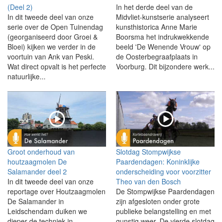
(Deel 2)
In het derde deel van de
In dit tweede deel van onze
Midvliet-kunstserie analyseert
serie over de Open Tuinendag
kunsthistorica Anne Marie
(georganiseerd door Groei &
Boorsma het indrukwekkende
Bloei) kijken we verder in de
beeld 'De Wenende Vrouw' op
voortuin van Ank van Peski.
de Oosterbegraafplaats in
Wat direct opvalt is het perfecte
Voorburg. Dit bijzondere werk...
natuurlijke...
Groot onderhoud van
Slotdag Stompwijkse
houtzaagmolen De
Paardendagen: Koninklijke
Salamander deel 2
onderscheiding voor voorzitter
In dit tweede deel van onze
Theo van den Bosch
reportage over Houtzaagmolen
De Stompwijkse Paardendagen
De Salamander in
zijn afgesloten onder grote
Leidschendam duiken we
publieke belangstelling en met
dieper de techniek in.
gunstig weer. De vierde slotdag