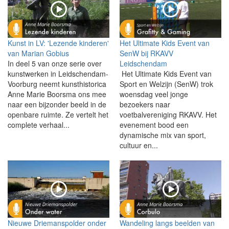
Kunst in LV: 'Lezende kinderen'
Het Ultimate Kids Event van
van Marian Gobius
SenW bij RKAVV
In deel 5 van onze serie over
Leidschendam
kunstwerken in Leidschendam-
Het Ultimate Kids Event van
Voorburg neemt kunsthistorica
Sport en Welzijn (SenW) trok
Anne Marie Boorsma ons mee
woensdag veel jonge
naar een bijzonder beeld in de
bezoekers naar
openbare ruimte. Ze vertelt het
voetbalvereniging RKAVV. Het
complete verhaal...
evenement bood een
dynamische mix van sport,
cultuur en...
Nieuwe Driemanspolder onder
Wandeling langs beelden van