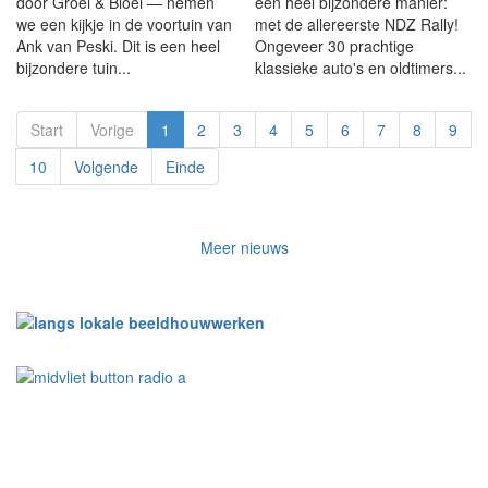
door Groei & Bloei — nemen
een heel bijzondere manier:
we een kijkje in de voortuin van
met de allereerste NDZ Rally!
Ank van Peski. Dit is een heel
Ongeveer 30 prachtige
bijzondere tuin...
klassieke auto's en oldtimers...
Start
Vorige
1
2
3
4
5
6
7
8
9
10
Volgende
Einde
Meer nieuws