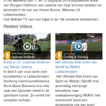
In het weekend van 11 en 12 augustus 2018 exposeerde Ankie
van Rongen-Olsthoorn een selectie van haar bronzen beelden en
keramiek in de tuin van Hoeve Aurora, Wilsveen 33
Leidschendam.
Ook Midvliet TV nam een kijkje in de “rijk versierde beeldentuin”.
Related Videos
Kunst in LV: 'Lezende kinderen'
Het Ultimate Kids Event van
van Marian Gobius
SenW bij RKAVV
In deel 5 van onze serie over
Leidschendam
kunstwerken in Leidschendam-
Het Ultimate Kids Event van
Voorburg neemt kunsthistorica
Sport en Welzijn (SenW) trok
Anne Marie Boorsma ons mee
woensdag veel jonge
naar een bijzonder beeld in de
bezoekers naar
openbare ruimte. Ze vertelt het
voetbalvereniging RKAVV. Het
complete verhaal...
evenement bood een
dynamische mix van sport,