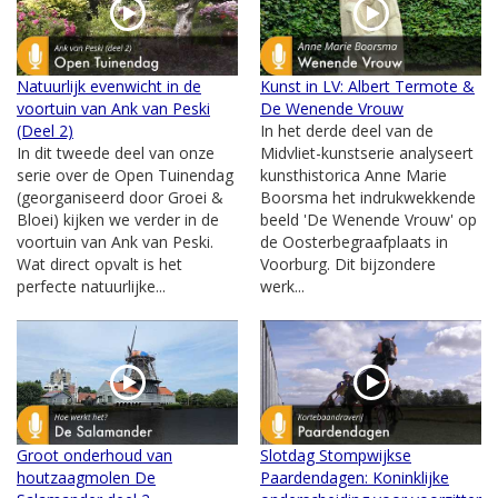
Natuurlijk evenwicht in de
Kunst in LV: Albert Termote &
voortuin van Ank van Peski
De Wenende Vrouw
(Deel 2)
In het derde deel van de
In dit tweede deel van onze
Midvliet-kunstserie analyseert
serie over de Open Tuinendag
kunsthistorica Anne Marie
(georganiseerd door Groei &
Boorsma het indrukwekkende
Bloei) kijken we verder in de
beeld 'De Wenende Vrouw' op
voortuin van Ank van Peski.
de Oosterbegraafplaats in
Wat direct opvalt is het
Voorburg. Dit bijzondere
perfecte natuurlijke...
werk...
Groot onderhoud van
Slotdag Stompwijkse
houtzaagmolen De
Paardendagen: Koninklijke