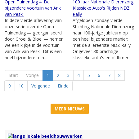
Open Tuinendag 4: De
100 Jaar Nationale Dierenzorg:
bijzondere voortuin van Ank
Klassieke Auto's Rijden NDZ
van Peski
Rally
In deze vierde aflevering van
Afgelopen zondag vierde
onze serie over de Open
Stichting Nationale Dierenzorg
Tuinendag — georganiseerd
haar 100-jarige jubileum op
door Groei & Bloei — nemen
een heel bijzondere manier:
we een kijkje in de voortuin
met de allereerste NDZ Rally!
van Ank van Peski. Dit is een
Ongeveer 30 prachtige
heel bijzondere tuin...
klassieke auto's en oldtimers...
Start
Vorige
1
2
3
4
5
6
7
8
9
10
Volgende
Einde
MEER NIEUWS