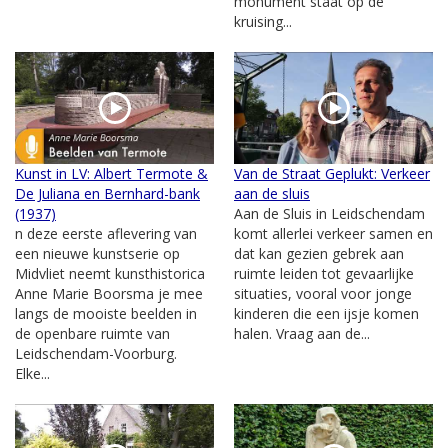
monument staat op de
kruising...
Kunst in LV: Albert Termote &
Van de Straat Geplukt: Verkeer
De Juliana en Bernhard-bank
aan de sluis
(1937)
Aan de Sluis in Leidschendam
n deze eerste aflevering van
komt allerlei verkeer samen en
een nieuwe kunstserie op
dat kan gezien gebrek aan
Midvliet neemt kunsthistorica
ruimte leiden tot gevaarlijke
Anne Marie Boorsma je mee
situaties, vooral voor jonge
langs de mooiste beelden in
kinderen die een ijsje komen
de openbare ruimte van
halen. Vraag aan de...
Leidschendam-Voorburg.
Elke...