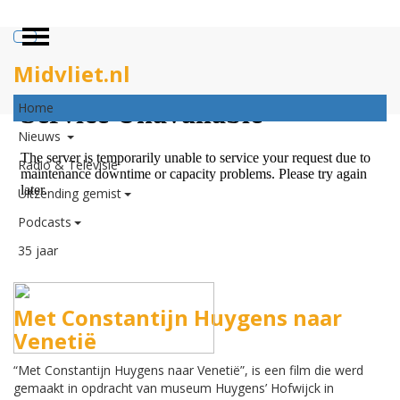
ZOEKEN
Midvliet.nl
×
Home
Nieuws
Radio & Televisie
Uitzending gemist
Podcasts
35 jaar
Met Constantijn Huygens naar
Venetië
“Met Constantijn Huygens naar Venetië”, is een film die werd
gemaakt in opdracht van museum Huygens’ Hofwijck in