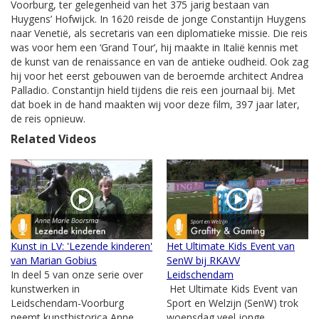
Voorburg, ter gelegenheid van het 375 jarig bestaan van
Huygens’ Hofwijck. In 1620 reisde de jonge Constantijn Huygens
naar Venetië, als secretaris van een diplomatieke missie. Die reis
was voor hem een ‘Grand Tour’, hij maakte in Italië kennis met
de kunst van de renaissance en van de antieke oudheid. Ook zag
hij voor het eerst gebouwen van de beroemde architect Andrea
Palladio. Constantijn hield tijdens die reis een journaal bij. Met
dat boek in de hand maakten wij voor deze film, 397 jaar later,
de reis opnieuw.
Related Videos
Kunst in LV: 'Lezende kinderen'
Het Ultimate Kids Event van
van Marian Gobius
SenW bij RKAVV
In deel 5 van onze serie over
Leidschendam
kunstwerken in
Het Ultimate Kids Event van
Leidschendam-Voorburg
Sport en Welzijn (SenW) trok
neemt kunsthistorica Anne
woensdag veel jonge