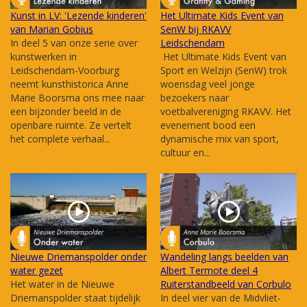
Kunst in LV: 'Lezende kinderen'
Het Ultimate Kids Event van
van Marian Gobius
SenW bij RKAVV
In deel 5 van onze serie over
Leidschendam
kunstwerken in
Het Ultimate Kids Event van
Leidschendam-Voorburg
Sport en Welzijn (SenW) trok
neemt kunsthistorica Anne
woensdag veel jonge
Marie Boorsma ons mee naar
bezoekers naar
een bijzonder beeld in de
voetbalvereniging RKAVV. Het
openbare ruimte. Ze vertelt
evenement bood een
het complete verhaal...
dynamische mix van sport,
cultuur en...
Nieuwe Driemanspolder onder
Wandeling langs beelden van
water gezet
Albert Termote deel 4
Het water in de Nieuwe
Ruiterstandbeeld van Corbulo
Driemanspolder staat tijdelijk
In deel vier van de Midvliet-