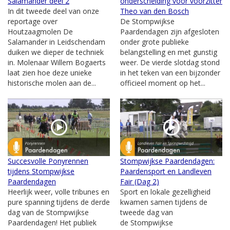
Salamander deel 2
onderscheiding voor voorzitter
In dit tweede deel van onze
Theo van den Bosch
reportage over
De Stompwijkse
Houtzaagmolen De
Paardendagen zijn afgesloten
Salamander in Leidschendam
onder grote publieke
duiken we dieper de techniek
belangstelling en met gunstig
in. Molenaar Willem Bogaerts
weer. De vierde slotdag stond
laat zien hoe deze unieke
in het teken van een bijzonder
historische molen aan de...
officieel moment op het...
Succesvolle Ponyrennen
Stompwijkse Paardendagen:
tijdens Stompwijkse
Paardensport en Landleven
Paardendagen
Fair (Dag 2)
Heerlijk weer, volle tribunes en
Sport en lokale gezelligheid
pure spanning tijdens de derde
kwamen samen tijdens de
dag van de Stompwijkse
tweede dag van
Paardendagen! Het publiek
de Stompwijkse