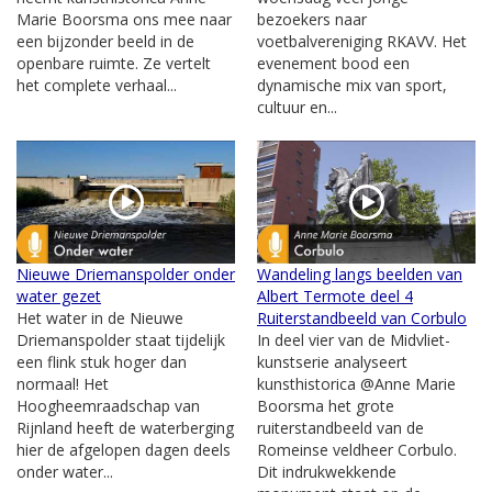
Marie Boorsma ons mee naar
bezoekers naar
een bijzonder beeld in de
voetbalvereniging RKAVV. Het
openbare ruimte. Ze vertelt
evenement bood een
het complete verhaal...
dynamische mix van sport,
cultuur en...
Nieuwe Driemanspolder onder
Wandeling langs beelden van
water gezet
Albert Termote deel 4
Het water in de Nieuwe
Ruiterstandbeeld van Corbulo
Driemanspolder staat tijdelijk
In deel vier van de Midvliet-
een flink stuk hoger dan
kunstserie analyseert
normaal! Het
kunsthistorica @Anne Marie
Hoogheemraadschap van
Boorsma het grote
Rijnland heeft de waterberging
ruiterstandbeeld van de
hier de afgelopen dagen deels
Romeinse veldheer Corbulo.
onder water...
Dit indrukwekkende