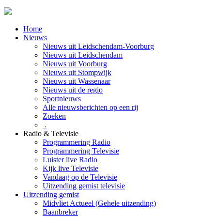
Home
Nieuws
Nieuws uit Leidschendam-Voorburg
Nieuws uit Leidschendam
Nieuws uit Voorburg
Nieuws uit Stompwijk
Nieuws uit Wassenaar
Nieuws uit de regio
Sportnieuws
Alle nieuwsberichten op een rij
Zoeken
.
Radio & Televisie
Programmering Radio
Programmering Televisie
Luister live Radio
Kijk live Televisie
Vandaag op de Televisie
Uitzending gemist televisie
Uitzending gemist
Midvliet Actueel (Gehele uitzending)
Baanbreker