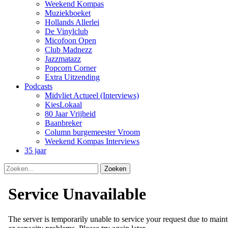
Weekend Kompas
Muziekboeket
Hollands Allerlei
De Vinylclub
Micofoon Open
Club Madnezz
Jazzmatazz
Popcorn Corner
Extra Uitzending
Podcasts
Midvliet Actueel (Interviews)
KiesLokaal
80 Jaar Vrijheid
Baanbreker
Column burgemeester Vroom
Weekend Kompas Interviews
35 jaar
Zoeken