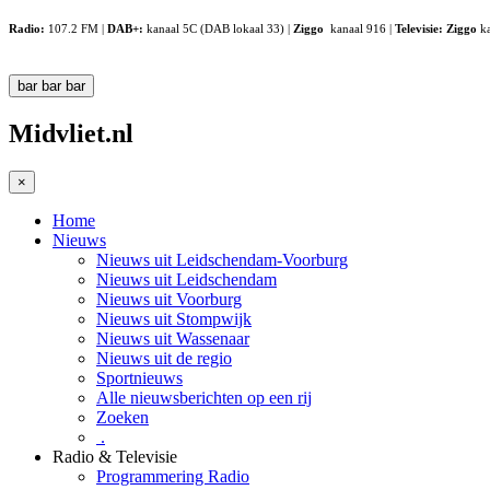
Radio:
107.2 FM |
DAB+:
kanaal 5C (DAB lokaal 33) |
Ziggo
kanaal 916 |
Televisie:
Ziggo
ka
bar
bar
bar
Midvliet.nl
×
Home
Nieuws
Nieuws uit Leidschendam-Voorburg
Nieuws uit Leidschendam
Nieuws uit Voorburg
Nieuws uit Stompwijk
Nieuws uit Wassenaar
Nieuws uit de regio
Sportnieuws
Alle nieuwsberichten op een rij
Zoeken
.
Radio & Televisie
Programmering Radio