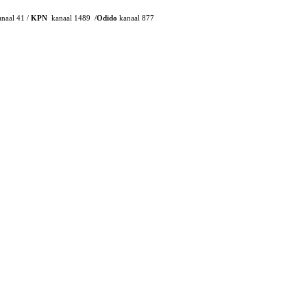
naal 41 /
KPN
kanaal 1489 /
Odido
kanaal 877