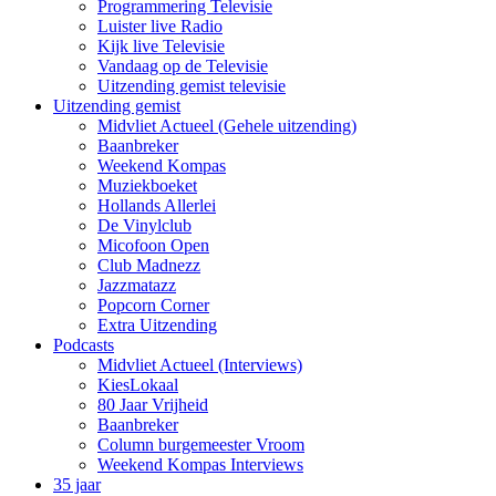
Programmering Televisie
Luister live Radio
Kijk live Televisie
Vandaag op de Televisie
Uitzending gemist televisie
Uitzending gemist
Midvliet Actueel (Gehele uitzending)
Baanbreker
Weekend Kompas
Muziekboeket
Hollands Allerlei
De Vinylclub
Micofoon Open
Club Madnezz
Jazzmatazz
Popcorn Corner
Extra Uitzending
Podcasts
Midvliet Actueel (Interviews)
KiesLokaal
80 Jaar Vrijheid
Baanbreker
Column burgemeester Vroom
Weekend Kompas Interviews
35 jaar