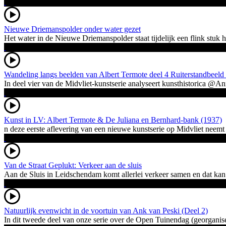
Nieuwe Driemanspolder onder water gezet
Het water in de Nieuwe Driemanspolder staat tijdelijk een flink stu
Wandeling langs beelden van Albert Termote deel 4 Ruiterstandbeeld
In deel vier van de Midvliet-kunstserie analyseert kunsthistorica @
Kunst in LV: Albert Termote & De Juliana en Bernhard-bank (1937)
n deze eerste aflevering van een nieuwe kunstserie op Midvliet neem
Van de Straat Geplukt: Verkeer aan de sluis
Aan de Sluis in Leidschendam komt allerlei verkeer samen en dat kan g
Natuurlijk evenwicht in de voortuin van Ank van Peski (Deel 2)
In dit tweede deel van onze serie over de Open Tuinendag (georganisee