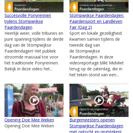
Succesvolle Ponyrennen
Stompwijkse Paardendagen:
tijdens Stompwijkse
Paardensport en Landleven
Paardendagen
Fair (Dag 2)
Heerlijk weer, volle tribunes en
Sport en lokale gezelligheid
pure spanning tijdens de derde
kwamen samen tijdens de
dag van de Stompwijkse
tweede dag van
Paardendagen! Het publiek
de Stompwijkse
stroomde massaal toe voor
Paardendagen. In deze
het traditionele Ponyrennen.
videoreportage blikt Midvliet
Bekijk in deze video het...
terug op de zaterdag, die in
het teken stond van een...
Opening Doe Mee Weken
Burgemeesters openen
Opening Doe Mee Weken
Stompwijkse Paardendagen
met optocht en ringsteken!