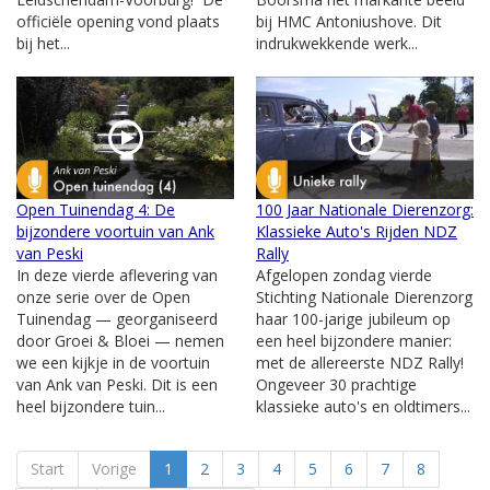
officiële opening vond plaats
bij HMC Antoniushove. Dit
bij het...
indrukwekkende werk...
Open Tuinendag 4: De
100 Jaar Nationale Dierenzorg:
bijzondere voortuin van Ank
Klassieke Auto's Rijden NDZ
van Peski
Rally
In deze vierde aflevering van
Afgelopen zondag vierde
onze serie over de Open
Stichting Nationale Dierenzorg
Tuinendag — georganiseerd
haar 100-jarige jubileum op
door Groei & Bloei — nemen
een heel bijzondere manier:
we een kijkje in de voortuin
met de allereerste NDZ Rally!
van Ank van Peski. Dit is een
Ongeveer 30 prachtige
heel bijzondere tuin...
klassieke auto's en oldtimers...
Start
Vorige
1
2
3
4
5
6
7
8