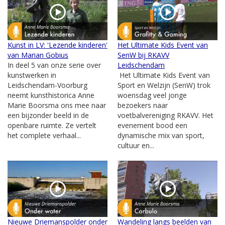
Kunst in LV: 'Lezende kinderen'
Het Ultimate Kids Event van
van Marian Gobius
SenW bij RKAVV
In deel 5 van onze serie over
Leidschendam
kunstwerken in
Het Ultimate Kids Event van
Leidschendam-Voorburg
Sport en Welzijn (SenW) trok
neemt kunsthistorica Anne
woensdag veel jonge
Marie Boorsma ons mee naar
bezoekers naar
een bijzonder beeld in de
voetbalvereniging RKAVV. Het
openbare ruimte. Ze vertelt
evenement bood een
het complete verhaal...
dynamische mix van sport,
cultuur en...
Nieuwe Driemanspolder onder
Wandeling langs beelden van