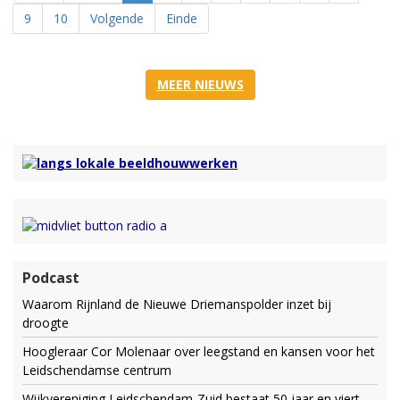
9
10
Volgende
Einde
MEER NIEUWS
Podcast
Waarom Rijnland de Nieuwe Driemanspolder inzet bij
droogte
Hoogleraar Cor Molenaar over leegstand en kansen voor het
Leidschendamse centrum
Wijkvereniging Leidschendam-Zuid bestaat 50 jaar en viert