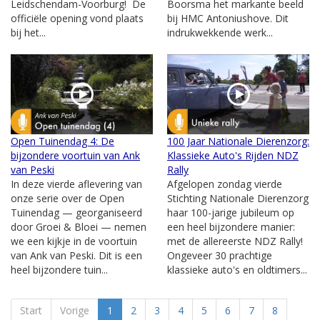
Leidschendam-Voorburg! De
Boorsma het markante beeld
officiële opening vond plaats
bij HMC Antoniushove. Dit
bij het...
indrukwekkende werk...
Open Tuinendag 4: De
100 Jaar Nationale Dierenzorg:
bijzondere voortuin van Ank
Klassieke Auto's Rijden NDZ
van Peski
Rally
In deze vierde aflevering van
Afgelopen zondag vierde
onze serie over de Open
Stichting Nationale Dierenzorg
Tuinendag — georganiseerd
haar 100-jarige jubileum op
door Groei & Bloei — nemen
een heel bijzondere manier:
we een kijkje in de voortuin
met de allereerste NDZ Rally!
van Ank van Peski. Dit is een
Ongeveer 30 prachtige
heel bijzondere tuin...
klassieke auto's en oldtimers...
Start
Vorige
1
2
3
4
5
6
7
8