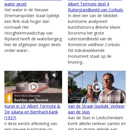
water gezet
Albert Termote deel 4
Het water in de Nieuwe
Ruiterstandbeeld van Corbulo
Driemanspolder staat tijdelijk
In deel vier van de Midvliet-
een flink stuk hoger dan
kunstserie analyseert
normaal! Het
kunsthistorica @Anne Marie
Hoogheemraadschap van
Boorsma het grote
Rijnland heeft de waterberging
ruiterstandbeeld van de
hier de afgelopen dagen deels
Romeinse veldheer Corbulo.
onder water...
Dit indrukwekkende
monument staat op de
kruising...
Kunst in LV: Albert Termote &
Van de Straat Geplukt: Verkeer
De Juliana en Bernhard-bank
aan de sluis
(1937)
Aan de Sluis in Leidschendam
n deze eerste aflevering van
komt allerlei verkeer samen en
een nieuwe kunstserie op
dat kan gezien gebrek aan