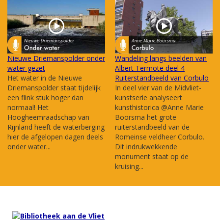
Nieuwe Driemanspolder onder
Wandeling langs beelden van
water gezet
Albert Termote deel 4
Het water in de Nieuwe
Ruiterstandbeeld van Corbulo
Driemanspolder staat tijdelijk
In deel vier van de Midvliet-
een flink stuk hoger dan
kunstserie analyseert
normaal! Het
kunsthistorica @Anne Marie
Hoogheemraadschap van
Boorsma het grote
Rijnland heeft de waterberging
ruiterstandbeeld van de
hier de afgelopen dagen deels
Romeinse veldheer Corbulo.
onder water...
Dit indrukwekkende
monument staat op de
kruising...