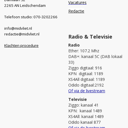
Vacatures
2265 AN Leidschendam
Redactie
Telefoon studio: 070-3202266
info@midvliet.nl
redactie@midvliet.nl
Radio & Televisie
Radio
Klachten procedure
Ether: 107.2 Mhz
DAB+: kanaal 5C (DAB lokaal
33)
Ziggo digitaal: 916
KPN digitaal: 1189
XS4All digitaal: 1189
Odido digitaal:2192
Of via de livestream
Televisie
Ziggo: kanaal 41
KPN: kanaal 1489
XS4All: kanaal 1489
Odido kanaal 877
Of via de livestream