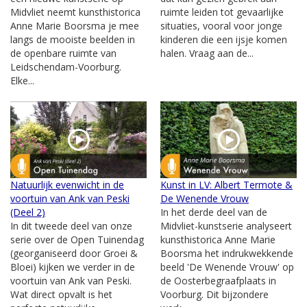
Midvliet neemt kunsthistorica
ruimte leiden tot gevaarlijke
Anne Marie Boorsma je mee
situaties, vooral voor jonge
langs de mooiste beelden in
kinderen die een ijsje komen
de openbare ruimte van
halen. Vraag aan de...
Leidschendam-Voorburg.
Elke...
Natuurlijk evenwicht in de
Kunst in LV: Albert Termote &
voortuin van Ank van Peski
De Wenende Vrouw
(Deel 2)
In het derde deel van de
In dit tweede deel van onze
Midvliet-kunstserie analyseert
serie over de Open Tuinendag
kunsthistorica Anne Marie
(georganiseerd door Groei &
Boorsma het indrukwekkende
Bloei) kijken we verder in de
beeld 'De Wenende Vrouw' op
voortuin van Ank van Peski.
de Oosterbegraafplaats in
Wat direct opvalt is het
Voorburg. Dit bijzondere