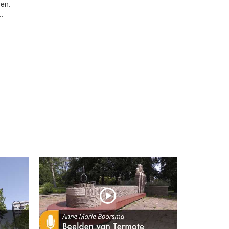
gen.
..