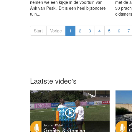
nemen we een kijkje in de voortuin van
met de a
Ank van Peski. Dit is een heel bijzondere
30 prach
tuin...
oldtimers
Start
Vorige
1
2
3
4
5
6
7
Laatste video's