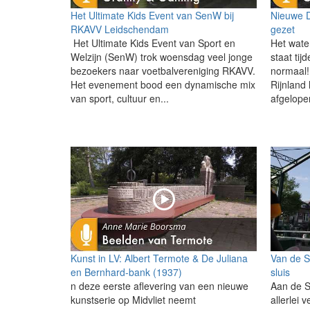
Het Ultimate Kids Event van SenW bij
Nieuwe D
RKAVV Leidschendam
gezet
Het Ultimate Kids Event van Sport en
Het wate
Welzijn (SenW) trok woensdag veel jonge
staat tij
bezoekers naar voetbalvereniging RKAVV.
normaal
Het evenement bood een dynamische mix
Rijnland
van sport, cultuur en...
afgelope
Kunst in LV: Albert Termote & De Juliana
Van de S
en Bernhard-bank (1937)
sluis
n deze eerste aflevering van een nieuwe
Aan de S
kunstserie op Midvliet neemt
allerlei