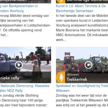
g van Bankjesverhalen in
Kunst in LV: Albert Termote & De
endam-Voorburg
Barmhartige Samaritaan
mroep Midvliet deed verslag van
In het tweede deel van de Midvliet
lijke lancering van het
over openbare kunst in Leidsche
Bankjesverhalen in Leidschendam-
Voorburg analyseert kunsthistori
! De officiële opening vond
Marie Boorsma het markante beeld
 het...
HMC Antoniushove. Dit indrukwe
werk...
 Nationale Dierenzorg: Klassieke
Spektakel en Gezelligheid bij Trek
ijden NDZ Rally
Wilsveen
n zondag vierde Stichting
Zondag was het weer tijd voor de
e Dierenzorg haar 100-jarige
jaarlijkse Trekkertrek Wilsveen! Mi
 op een heel bijzondere manier:
was erbij om al het geweld op de