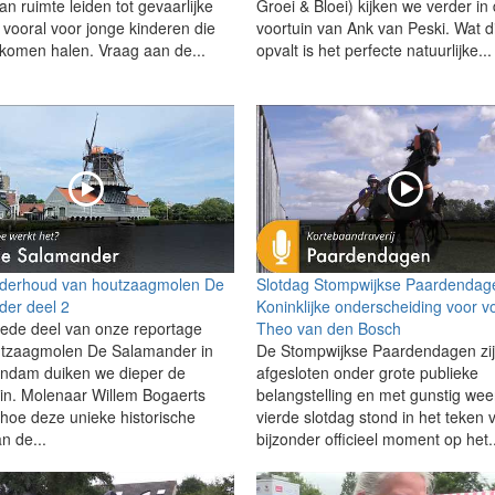
n ruimte leiden tot gevaarlijke
Groei & Bloei) kijken we verder in
, vooral voor jonge kinderen die
voortuin van Ank van Peski. Wat d
e komen halen. Vraag aan de...
opvalt is het perfecte natuurlijke...
nderhoud van houtzaagmolen De
Slotdag Stompwijkse Paardendag
er deel 2
Koninklijke onderscheiding voor vo
weede deel van onze reportage
Theo van den Bosch
utzaagmolen De Salamander in
De Stompwijkse Paardendagen zi
ndam duiken we dieper de
afgesloten onder grote publieke
 in. Molenaar Willem Bogaerts
belangstelling en met gunstig wee
n hoe deze unieke historische
vierde slotdag stond in het teken
n de...
bijzonder officieel moment op het.