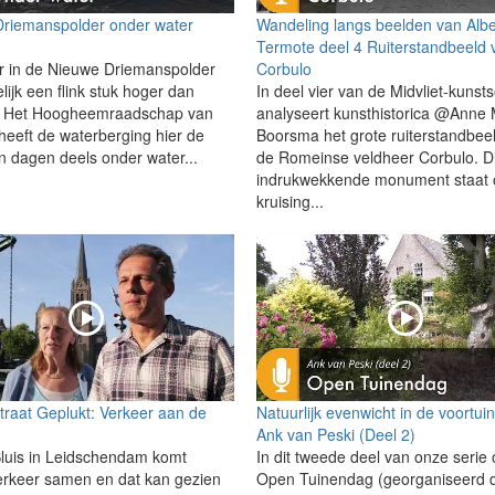
riemanspolder onder water
Wandeling langs beelden van Albe
Termote deel 4 Ruiterstandbeeld 
r in de Nieuwe Driemanspolder
Corbulo
delijk een flink stuk hoger dan
In deel vier van de Midvliet-kunsts
! Het Hoogheemraadschap van
analyseert kunsthistorica @Anne 
 heeft de waterberging hier de
Boorsma het grote ruiterstandbee
n dagen deels onder water...
de Romeinse veldheer Corbulo. Di
indrukwekkende monument staat 
kruising...
traat Geplukt: Verkeer aan de
Natuurlijk evenwicht in de voortui
Ank van Peski (Deel 2)
luis in Leidschendam komt
In dit tweede deel van onze serie
 verkeer samen en dat kan gezien
Open Tuinendag (georganiseerd 