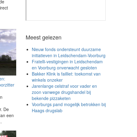
 de
irect
Meest gelezen
Nieuw fonds ondersteunt duurzame
initiatieven in Leidschendam-Voorburg
Fratelli-vestigingen in Leidschendam
en Voorburg onverwacht gesloten
Bakker Klink is failliet: toekomst van
en:
winkels onzeker
orzitter
Jarenlange celstraf voor vader en
zoon vanwege drugshandel bij
jn
bekende pizzaketen
Voorburgs pand mogelijk betrokken bij
r. De
Haags drugslab
 van een
..