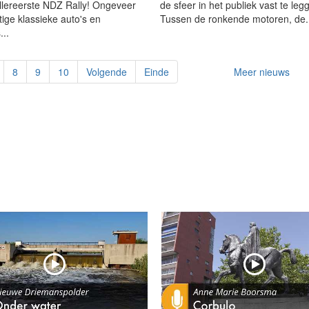
llereerste NDZ Rally! Ongeveer
de sfeer in het publiek vast te leg
tige klassieke auto's en
Tussen de ronkende motoren, de.
...
8
9
10
Volgende
Einde
Meer nieuws