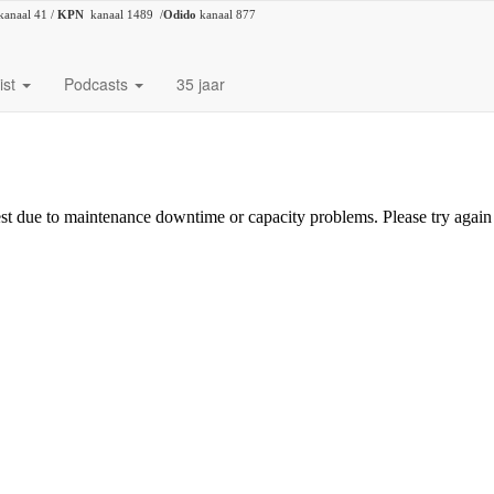
kanaal 41 /
KPN
kanaal 1489 /
Odido
kanaal 877
ist
Podcasts
35 jaar