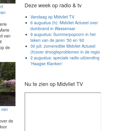
Deze week op radio & tv
rt
van
Vandaag op Midvliet TV
6 augustus (h): Midvliet Actueel over
erie
duinbrand in Wassenaar
Marie
9 augustus: Summerpopcorn in het
ld van
teken van de jaren '50 en '60
t
30 juli: zomereditie Midvliet Actueel
op de
(h)over droogteproblemen in de regio
2 augustus: speciale radio-uitzending
'Haagse Klanken'
Nu te zien op Midvliet TV
n van
 over de
door