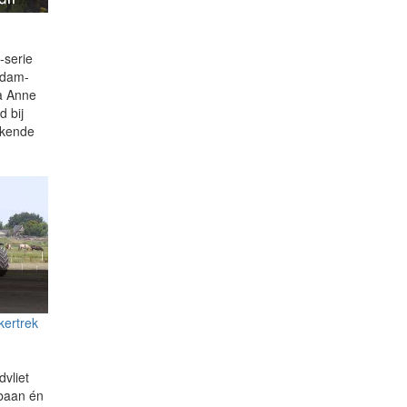
-serie
ndam-
ca Anne
 bij
kkende
kertrek
dvliet
 baan én