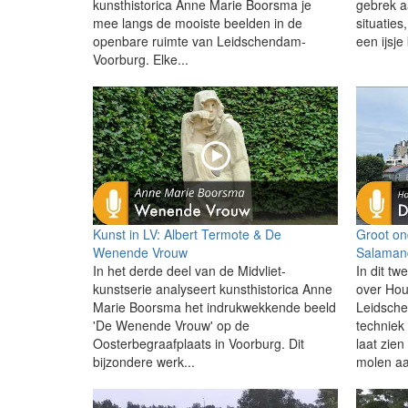
kunsthistorica Anne Marie Boorsma je
gebrek aa
mee langs de mooiste beelden in de
situaties
openbare ruimte van Leidschendam-
een ijsj
Voorburg. Elke...
Kunst in LV: Albert Termote & De
Groot o
Wenende Vrouw
Salamand
In het derde deel van de Midvliet-
In dit t
kunstserie analyseert kunsthistorica Anne
over Ho
Marie Boorsma het indrukwekkende beeld
Leidsche
'De Wenende Vrouw' op de
techniek
Oosterbegraafplaats in Voorburg. Dit
laat zie
bijzondere werk...
molen aa