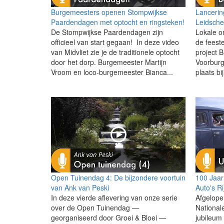
Burgemeesters openen Stompwijkse
Lancerin
Paardendagen met optocht en ringsteken!
Leidsch
De Stompwijkse Paardendagen zijn
Lokale o
officieel van start gegaan! In deze video
de feeste
van Midvliet zie je de traditionele optocht
project 
door het dorp. Burgemeester Martijn
Voorburg
Vroom en loco-burgemeester Bianca...
plaats bij
Open Tuinendag 4: De bijzondere voortuin
100 Jaar
van Ank van Peski
Auto's R
In deze vierde aflevering van onze serie
Afgelope
over de Open Tuinendag —
National
georganiseerd door Groei & Bloei —
jubileum