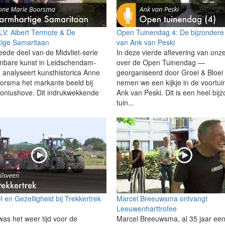
 LV: Albert Termote & De
Open Tuinendag 4: De bijzondere 
ige Samaritaan
van Ank van Peski
eede deel van de Midvliet-serie
In deze vierde aflevering van onze
nbare kunst in Leidschendam-
over de Open Tuinendag —
 analyseert kunsthistorica Anne
georganiseerd door Groei & Bloe
orsma het markante beeld bij
nemen we een kijkje in de voortui
niushove. Dit indrukwekkende
Ank van Peski. Dit is een heel bij
tuin...
 en Gezelligheid bij Trekkertrek
Marcel Breeuwsma ontvangt
n
Leeuwenharttrofee
as het weer tijd voor de
Marcel Breeuwsma, al 35 jaar ee