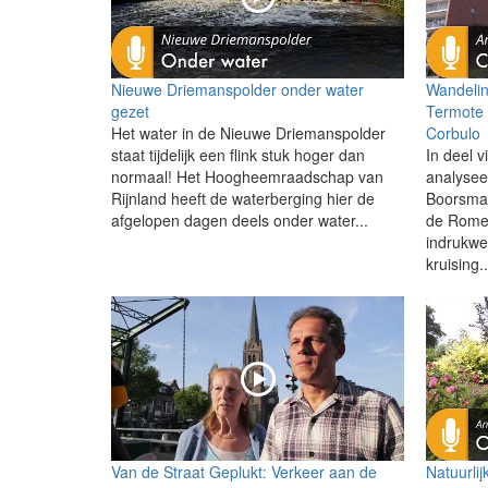
Nieuwe Driemanspolder onder water
Wandelin
gezet
Termote 
Het water in de Nieuwe Driemanspolder
Corbulo
staat tijdelijk een flink stuk hoger dan
In deel v
normaal! Het Hoogheemraadschap van
analysee
Rijnland heeft de waterberging hier de
Boorsma 
afgelopen dagen deels onder water...
de Romei
indrukw
kruising..
Van de Straat Geplukt: Verkeer aan de
Natuurlij