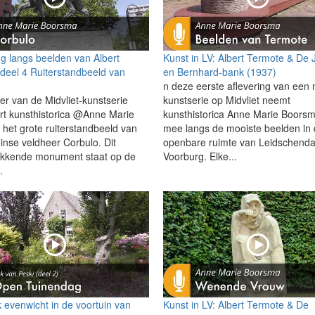
g langs beelden van Albert
Kunst in LV: Albert Termote & De 
deel 4 Ruiterstandbeeld van
en Bernhard-bank (1937)
n deze eerste aflevering van een
ier van de Midvliet-kunstserie
kunstserie op Midvliet neemt
rt kunsthistorica @Anne Marie
kunsthistorica Anne Marie Boorsm
het grote ruiterstandbeeld van
mee langs de mooiste beelden in
nse veldheer Corbulo. Dit
openbare ruimte van Leidschend
ekkende monument staat op de
Voorburg. Elke...
.
k evenwicht in de voortuin van
Kunst in LV: Albert Termote & De