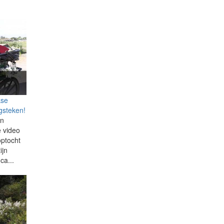
kse
gsteken!
jn
e video
optocht
ijn
ca...