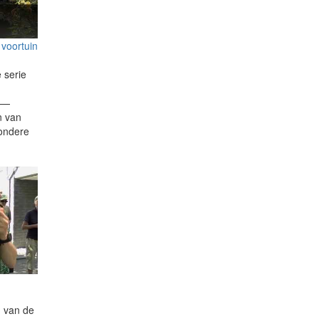
voortuin
 serie
i —
n van
zondere
n van de