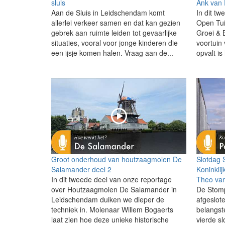
sluis
Ank van 
Aan de Sluis in Leidschendam komt
In dit t
allerlei verkeer samen en dat kan gezien
Open Tui
gebrek aan ruimte leiden tot gevaarlijke
Groei & B
situaties, vooral voor jonge kinderen die
voortuin
een ijsje komen halen. Vraag aan de...
opvalt is
Groot onderhoud van houtzaagmolen De
Slotdag 
Salamander deel 2
Koninklij
In dit tweede deel van onze reportage
Theo va
over Houtzaagmolen De Salamander in
De Stomp
Leidschendam duiken we dieper de
afgeslot
techniek in. Molenaar Willem Bogaerts
belangst
laat zien hoe deze unieke historische
vierde s