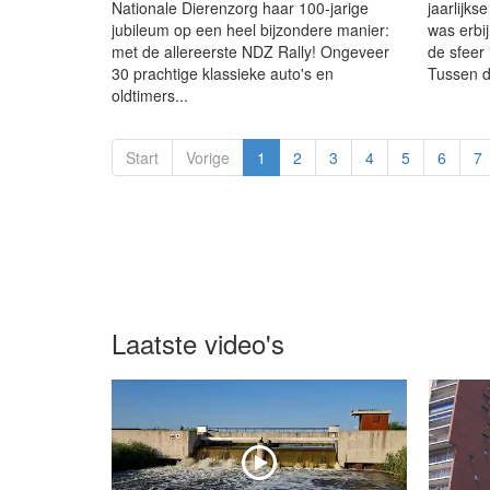
Nationale Dierenzorg haar 100-jarige
jaarlijks
jubileum op een heel bijzondere manier:
was erbi
met de allereerste NDZ Rally! Ongeveer
de sfeer 
30 prachtige klassieke auto's en
Tussen d
oldtimers...
Start
Vorige
1
2
3
4
5
6
7
Laatste video's