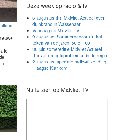
Deze week op radio & tv
6 augustus (h): Midvliet Actueel over
duinbrand in Wassenaar
Juliana
Vandaag op Midvliet TV
9 augustus: Summerpopcorn in het
 nieuwe
teken van de jaren '50 en '60
30 juli: zomereditie Midvliet Actueel
a je
(h)over droogteproblemen in de regio
 de
2 augustus: speciale radio-uitzending
am-
'Haagse Klanken'
Nu te zien op Midvliet TV