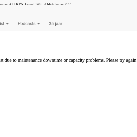
kanaal 41 /
KPN
kanaal 1489 /
Odido
kanaal 877
ist
Podcasts
35 jaar