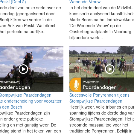
Peski (Deel 2)
Wenende Vrouw
weede deel van onze serie over de
In het derde deel van de Midvliet-
nendag (georganiseerd door
kunstserie analyseert kunsthistor
loei) kijken we verder in de
Marie Boorsma het indrukwekken
 van Ank van Peski. Wat direct
'De Wenende Vrouw' op de
 het perfecte natuurlijke...
Oosterbegraafplaats in Voorburg. 
bijzondere werk...
Stompwijkse Paardendagen:
Succesvolle Ponyrennen tijdens
ke onderscheiding voor voorzitter
Stompwijkse Paardendagen
n den Bosch
Heerlijk weer, volle tribunes en pu
wijkse Paardendagen zijn
spanning tijdens de derde dag va
en onder grote publieke
Stompwijkse Paardendagen! Het p
elling en met gunstig weer. De
stroomde massaal toe voor het
lotdag stond in het teken van een
traditionele Ponyrennen. Bekijk in