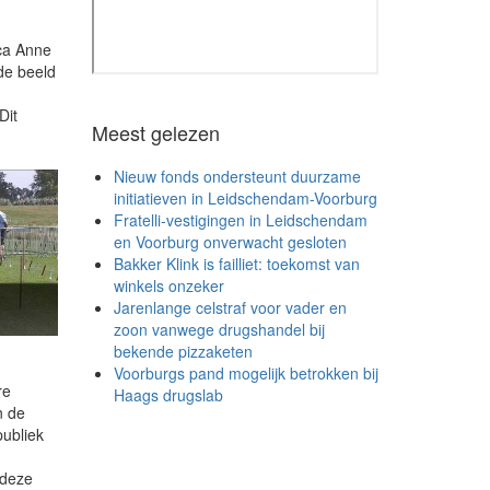
ica Anne
de beeld
Dit
Meest gelezen
Nieuw fonds ondersteunt duurzame
initiatieven in Leidschendam-Voorburg
Fratelli-vestigingen in Leidschendam
en Voorburg onverwacht gesloten
Bakker Klink is failliet: toekomst van
winkels onzeker
Jarenlange celstraf voor vader en
zoon vanwege drugshandel bij
bekende pizzaketen
Voorburgs pand mogelijk betrokken bij
re
Haags drugslab
n de
ubliek
 deze