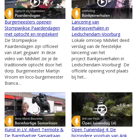
Burgemeesters openen
Lancering van
Stompwijkse Paardendagen
Bankjesverhalen in
met optocht en ringsteken!
Leidschendam-Voorburg
De Stompwijkse
Lokale omroep Midvliet deed
Paardendagen zijn officieel
verslag van de feestelijke
van start gegaan! In deze
lancering van het
video van Midvliet zie je de
project Bankjesverhalen in
traditionele optocht door het
Leidschendam-Voorburg! De
dorp. Burgemeester Martijn
officiële opening vond plaats
Vroom en loco-burgemeester
bij het...
Bianca...
Kunst in LV: Albert Termote &
Open Tuinendag 4: De
De Barmhartige Samaritaan
bijzondere voortuin van Ank