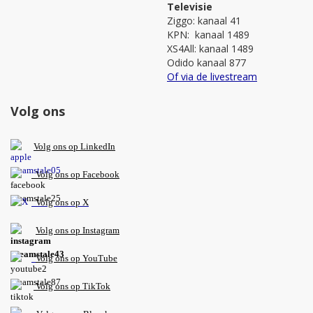
Televisie
Ziggo: kanaal 41
KPN: kanaal 1489
XS4All: kanaal 1489
Odido kanaal 877
Of via de livestream
Volg ons
V
olg ons op L
inkedIn
Volg ons op Facebook
Volg ons op X
Volg ons op Instagram
Volg
ons op
YouTube
Volg ons op TikTok