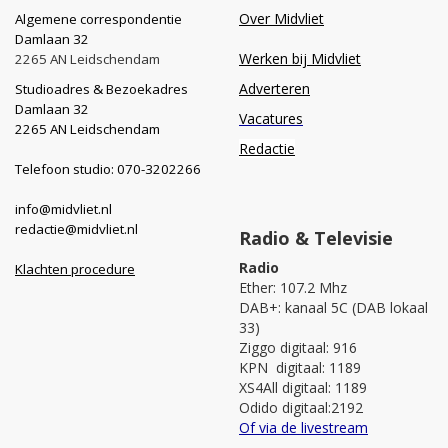
Over Midvliet
Algemene correspondentie
Damlaan 32
Werken bij Midvliet
2265 AN Leidschendam
Adverteren
Studioadres & Bezoekadres
Damlaan 32
Vacatures
2265 AN Leidschendam
Redactie
Telefoon studio: 070-3202266
info@midvliet.nl
redactie@midvliet.nl
Radio & Televisie
Radio
Klachten procedure
Ether: 107.2 Mhz
DAB+: kanaal 5C (DAB lokaal
33)
Ziggo digitaal: 916
KPN digitaal: 1189
XS4All digitaal: 1189
Odido digitaal:2192
Of via de livestream