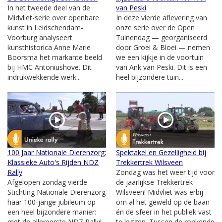
In het tweede deel van de
van Peski
Midvliet-serie over openbare
In deze vierde aflevering van
kunst in Leidschendam-
onze serie over de Open
Voorburg analyseert
Tuinendag — georganiseerd
kunsthistorica Anne Marie
door Groei & Bloei — nemen
Boorsma het markante beeld
we een kijkje in de voortuin
bij HMC Antoniushove. Dit
van Ank van Peski. Dit is een
indrukwekkende werk...
heel bijzondere tuin...
100 Jaar Nationale Dierenzorg:
Spektakel en Gezelligheid bij
Klassieke Auto's Rijden NDZ
Trekkertrek Wilsveen
Rally
Zondag was het weer tijd voor
Afgelopen zondag vierde
de jaarlijkse Trekkertrek
Stichting Nationale Dierenzorg
Wilsveen! Midvliet was erbij
haar 100-jarige jubileum op
om al het geweld op de baan
een heel bijzondere manier:
én de sfeer in het publiek vast
met de allereerste NDZ Rally!
te leggen. Tussen de ronkende