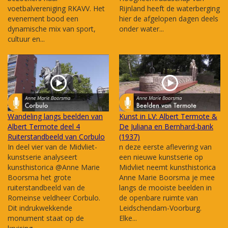
voetbalvereniging RKAVV. Het
Rijnland heeft de waterberging
evenement bood een
hier de afgelopen dagen deels
dynamische mix van sport,
onder water...
cultuur en...
Wandeling langs beelden van
Kunst in LV: Albert Termote &
Albert Termote deel 4
De Juliana en Bernhard-bank
Ruiterstandbeeld van Corbulo
(1937)
In deel vier van de Midvliet-
n deze eerste aflevering van
kunstserie analyseert
een nieuwe kunstserie op
kunsthistorica @Anne Marie
Midvliet neemt kunsthistorica
Boorsma het grote
Anne Marie Boorsma je mee
ruiterstandbeeld van de
langs de mooiste beelden in
Romeinse veldheer Corbulo.
de openbare ruimte van
Dit indrukwekkende
Leidschendam-Voorburg.
monument staat op de
Elke...