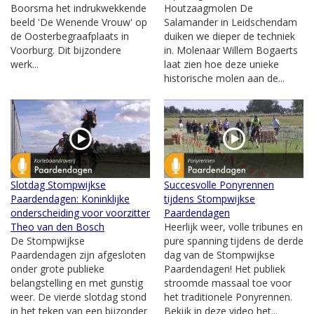
Boorsma het indrukwekkende
Houtzaagmolen De
beeld 'De Wenende Vrouw' op
Salamander in Leidschendam
de Oosterbegraafplaats in
duiken we dieper de techniek
Voorburg. Dit bijzondere
in. Molenaar Willem Bogaerts
werk...
laat zien hoe deze unieke
historische molen aan de...
Slotdag Stompwijkse
Succesvolle Ponyrennen
Paardendagen: Koninklijke
tijdens Stompwijkse
onderscheiding voor voorzitter
Paardendagen
Theo van den Bosch
Heerlijk weer, volle tribunes en
De Stompwijkse
pure spanning tijdens de derde
Paardendagen zijn afgesloten
dag van de Stompwijkse
onder grote publieke
Paardendagen! Het publiek
belangstelling en met gunstig
stroomde massaal toe voor
weer. De vierde slotdag stond
het traditionele Ponyrennen.
in het teken van een bijzonder
Bekijk in deze video het...