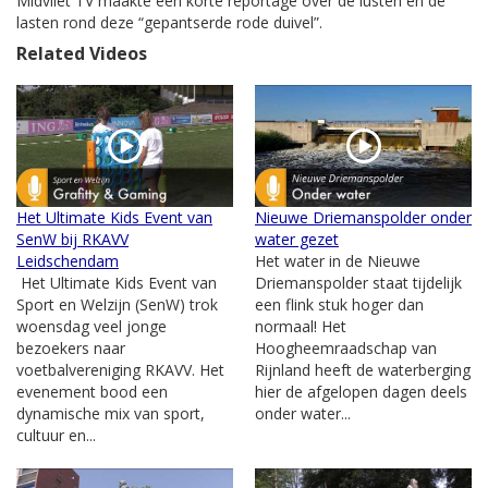
Midvliet TV maakte een korte reportage over de lusten en de
lasten rond deze “gepantserde rode duivel”.
Related Videos
Het Ultimate Kids Event van
Nieuwe Driemanspolder onder
SenW bij RKAVV
water gezet
Leidschendam
Het water in de Nieuwe
Het Ultimate Kids Event van
Driemanspolder staat tijdelijk
Sport en Welzijn (SenW) trok
een flink stuk hoger dan
woensdag veel jonge
normaal! Het
bezoekers naar
Hoogheemraadschap van
voetbalvereniging RKAVV. Het
Rijnland heeft de waterberging
evenement bood een
hier de afgelopen dagen deels
dynamische mix van sport,
onder water...
cultuur en...