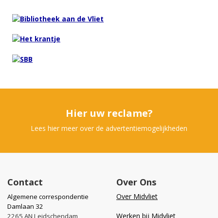
Hier uw reclame?
Lees hier meer over de advertentiemogelijkheden
Contact
Over Ons
Over Midvliet
Algemene correspondentie
Damlaan 32
Werken bij Midvliet
2265 AN Leidschendam