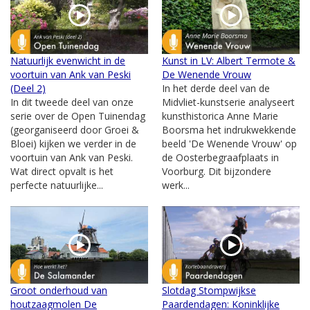
Natuurlijk evenwicht in de
Kunst in LV: Albert Termote &
voortuin van Ank van Peski
De Wenende Vrouw
(Deel 2)
In het derde deel van de
In dit tweede deel van onze
Midvliet-kunstserie analyseert
serie over de Open Tuinendag
kunsthistorica Anne Marie
(georganiseerd door Groei &
Boorsma het indrukwekkende
Bloei) kijken we verder in de
beeld 'De Wenende Vrouw' op
voortuin van Ank van Peski.
de Oosterbegraafplaats in
Wat direct opvalt is het
Voorburg. Dit bijzondere
perfecte natuurlijke...
werk...
Groot onderhoud van
Slotdag Stompwijkse
houtzaagmolen De
Paardendagen: Koninklijke