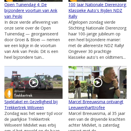
Open Tuinendag 4: De
100 Jaar Nationale Dierenzorg:
bijzondere voortuin van Ank
Klassieke Auto's Rijden NDZ
van Peski
Rally
In deze vierde aflevering van
Afgelopen zondag vierde
onze serie over de Open
Stichting Nationale Dierenzorg
Tuinendag — georganiseerd
haar 100-jarige jubileum op
door Groei & Bloei — nemen
een heel bijzondere manier:
we een kijkje in de voortuin
met de allereerste NDZ Rally!
van Ank van Peski. Dit is een
Ongeveer 30 prachtige
heel bijzondere tuin...
klassieke auto's en oldtimers...
Spektakel en Gezelligheid bij
Marcel Breeuwsma ontvangt
Trekkertrek Wilsveen
Leeuwenharttrofee
Zondag was het weer tijd voor
Marcel Breeuwsma, al 35 jaar
de jaarlijkse Trekkertrek
een van de drijvende krachten
Wilsveen! Midvliet was erbij
achter Midvliet, is zaterdag
om al het geweld op de baan
verrast met de