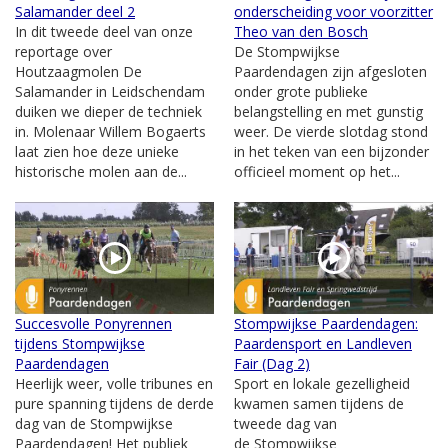
Salamander deel 2
onderscheiding voor voorzitter
In dit tweede deel van onze
Theo van den Bosch
reportage over
De Stompwijkse
Houtzaagmolen De
Paardendagen zijn afgesloten
Salamander in Leidschendam
onder grote publieke
duiken we dieper de techniek
belangstelling en met gunstig
in. Molenaar Willem Bogaerts
weer. De vierde slotdag stond
laat zien hoe deze unieke
in het teken van een bijzonder
historische molen aan de...
officieel moment op het...
Succesvolle Ponyrennen
Stompwijkse Paardendagen:
tijdens Stompwijkse
Paardensport en Landleven
Paardendagen
Fair (Dag 2)
Heerlijk weer, volle tribunes en
Sport en lokale gezelligheid
pure spanning tijdens de derde
kwamen samen tijdens de
dag van de Stompwijkse
tweede dag van
Paardendagen! Het publiek
de Stompwijkse