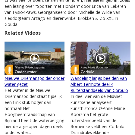
Er was veel te doen, te zien en te horen, niet alleen geblaf, zoals
een lezing over "Sporten met Honden" door Erica van Eekeren
van Fysio4Paws. Georganiseerd door Michelle de Wilde van
sleddogteam Arzago en dierenwinkel Brokken & Zo XXL in
Gouda.
Related Videos
Nieuwe Driemanspolder onder
Wandeling langs beelden van
water gezet
Albert Termote deel 4
Het water in de Nieuwe
Ruiterstandbeeld van Corbulo
Driemanspolder staat tijdelijk
In deel vier van de Midvliet-
een flink stuk hoger dan
kunstserie analyseert
normaal! Het
kunsthistorica @Anne Marie
Hoogheemraadschap van
Boorsma het grote
Rijnland heeft de waterberging
ruiterstandbeeld van de
hier de afgelopen dagen deels
Romeinse veldheer Corbulo.
onder water...
Dit indrukwekkende