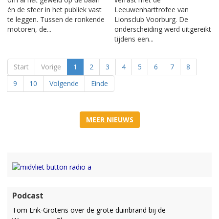
én de sfeer in het publiek vast
Leeuwenharttrofee van
te leggen. Tussen de ronkende
Lionsclub Voorburg. De
motoren, de...
onderscheiding werd uitgereikt
tijdens een...
Start
Vorige
1
2
3
4
5
6
7
8
9
10
Volgende
Einde
MEER NIEUWS
Podcast
Tom Erik-Grotens over de grote duinbrand bij de