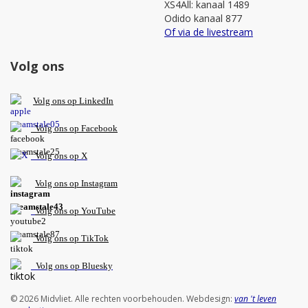
XS4All: kanaal 1489
Odido kanaal 877
Of via de livestream
Volg ons
V
olg ons op L
inkedIn
Volg ons op Facebook
Volg ons op X
Volg ons op Instagram
Volg
ons op
YouTube
Volg ons op TikTok
Volg ons op Bluesky
© 2026 Midvliet. Alle rechten voorbehouden. Webdesign:
van 't leven