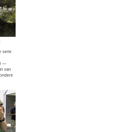
e
e serie
ei —
in van
zondere