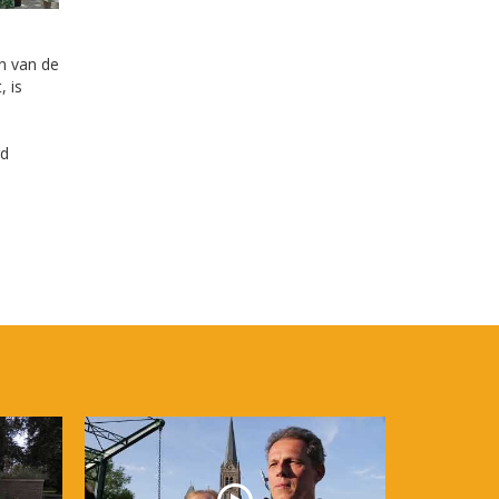
n van de
, is
b
rd