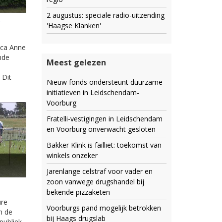
2 augustus: speciale radio-uitzending
e
'Haagse Klanken'
ica Anne
nde
Meest gelezen
 Dit
Nieuw fonds ondersteunt duurzame
initiatieven in Leidschendam-
Voorburg
Fratelli-vestigingen in Leidschendam
en Voorburg onverwacht gesloten
Bakker Klink is failliet: toekomst van
winkels onzeker
Jarenlange celstraf voor vader en
zoon vanwege drugshandel bij
bekende pizzaketen
ure
Voorburgs pand mogelijk betrokken
n de
bij Haags drugslab
publiek