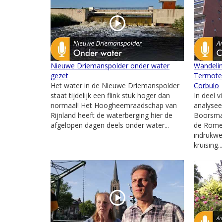
Nieuwe Driemanspolder onder water
Wandelin
gezet
Termote 
Het water in de Nieuwe Driemanspolder
Corbulo
staat tijdelijk een flink stuk hoger dan
In deel v
normaal! Het Hoogheemraadschap van
analysee
Rijnland heeft de waterberging hier de
Boorsma 
afgelopen dagen deels onder water...
de Romei
indrukw
kruising..