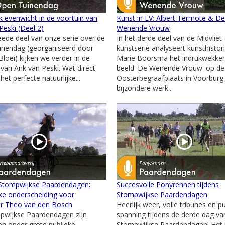
jk evenwicht in de voortuin van
Kunst in LV: Albert Termote & D
Peski (Deel 2)
Wenende Vrouw
weede deel van onze serie over de
In het derde deel van de Midvliet-
inendag (georganiseerd door
kunstserie analyseert kunsthistor
Bloei) kijken we verder in de
Marie Boorsma het indrukwekke
 van Ank van Peski. Wat direct
beeld 'De Wenende Vrouw' op de
 het perfecte natuurlijke...
Oosterbegraafplaats in Voorburg.
bijzondere werk...
 Stompwijkse Paardendagen:
Succesvolle Ponyrennen tijdens
jke onderscheiding voor
Stompwijkse Paardendagen
er Theo van den Bosch
Heerlijk weer, volle tribunes en p
pwijkse Paardendagen zijn
spanning tijdens de derde dag va
en onder grote publieke
Stompwijkse Paardendagen! Het 