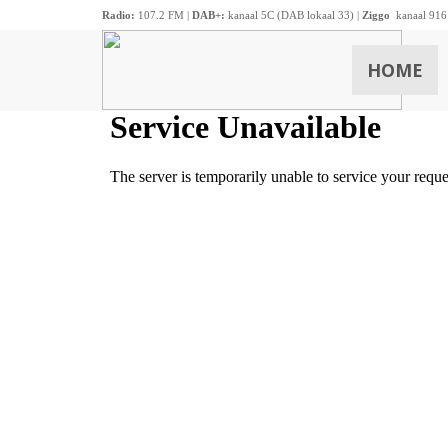
Radio:
107.2 FM |
DAB+:
kanaal 5C (DAB lokaal 33) |
Ziggo
kanaal 916
HOME
ZOEKEN