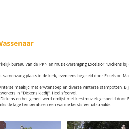
 Wassenaar
rkelijk bureau van de PKN en muziekvereniging Excelsior "Dickens bij
erst samenzang plaats in de kerk, eveneens begeleid door Excelsior. M
nterse maaltijd met erwtensoep en diverse winterse stampotten. Bij
kers in "Dickens kledij". Heel sfeervol.
 Dickens en het geheel werd omlijst met kerstmuziek gespeeld door E
ks de lage temperaturen een warme kerstsfeer uitstraalde.