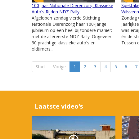
100 Jaar Nationale Dierenzorg: Klassieke
Spektake
Auto's Rijden NDZ Rally
Wilsvee
Afgelopen zondag vierde Stichting
Zondag w
Nationale Dierenzorg haar 100-jarige
jaarlijks
jubileum op een heel bijzondere manier:
was erbi
met de allereerste NDZ Rally! Ongeveer
én de sfe
30 prachtige klassieke auto's en
Tussen d
oldtimers...
Start
Vorige
1
2
3
4
5
6
7
Laatste video's