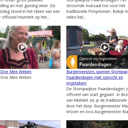
elling en met gunstig weer. De
stroomde massaal toe voor het
lotdag stond in het teken van een
traditionele Ponyrennen. Bekijk i
r officieel moment op het...
video het...
 Doe Mee Weken
Burgemeesters openen Stompwi
 Doe Mee Weken
Paardendagen met optocht en
ringsteken!
De Stompwijkse Paardendagen zi
officieel van start gegaan! In de
van Midvliet zie je de traditionel
door het dorp. Burgemeester Mar
Vroom en loco-burgemeester Bian