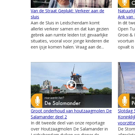
Van de Straat Geplukt: Verkeer aan de
Natuurli
sluis
Ank van 
Aan de Sluis in Leidschendam komt
In dit t
allerlei verkeer samen en dat kan gezien
Open Tu
gebrek aan ruimte leiden tot gevaarlijke
Groei & 
situaties, vooral voor jonge kinderen die
voortuin
een ijsje komen halen. Vraag aan de...
opvalt is
Groot onderhoud van houtzaagmolen De
Slotdag
Salamander deel 2
Koninkli
In dit tweede deel van onze reportage
voorzitt
over Houtzaagmolen De Salamander in
De Stom
Leidschendam duiken we dieper de
afgeslot