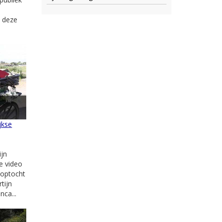
n deze
jkse
jn
ze video
e optocht
tijn
ca...