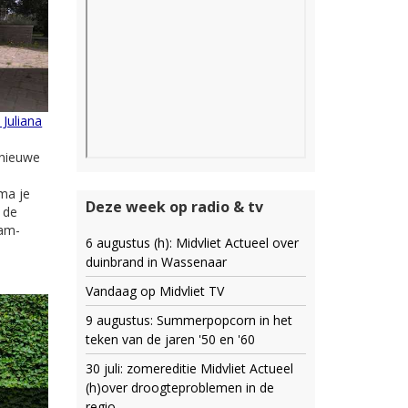
 Juliana
 nieuwe
ma je
Deze week op radio & tv
 de
dam-
6 augustus (h): Midvliet Actueel over
duinbrand in Wassenaar
Vandaag op Midvliet TV
9 augustus: Summerpopcorn in het
teken van de jaren '50 en '60
30 juli: zomereditie Midvliet Actueel
(h)over droogteproblemen in de
regio