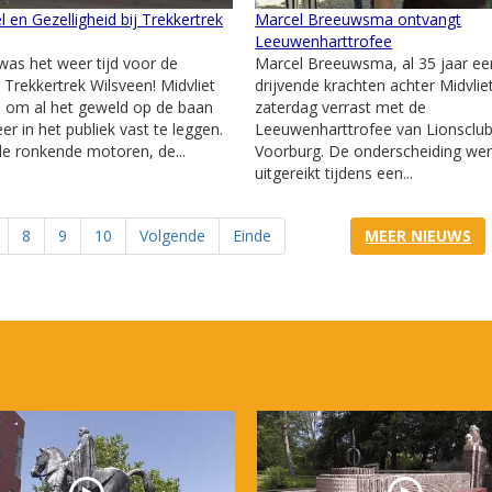
l en Gezelligheid bij Trekkertrek
Marcel Breeuwsma ontvangt
n
Leeuwenharttrofee
as het weer tijd voor de
Marcel Breeuwsma, al 35 jaar ee
e Trekkertrek Wilsveen! Midvliet
drijvende krachten achter Midvliet
j om al het geweld op de baan
zaterdag verrast met de
er in het publiek vast te leggen.
Leeuwenharttrofee van Lionsclu
e ronkende motoren, de...
Voorburg. De onderscheiding we
uitgereikt tijdens een...
8
9
10
Volgende
Einde
MEER NIEUWS