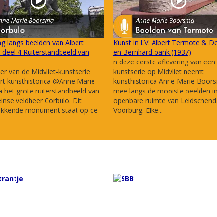
g langs beelden van Albert
Kunst in LV: Albert Termote & De
deel 4 Ruiterstandbeeld van
en Bernhard-bank (1937)
n deze eerste aflevering van een
ier van de Midvliet-kunstserie
kunstserie op Midvliet neemt
rt kunsthistorica @Anne Marie
kunsthistorica Anne Marie Boor
het grote ruiterstandbeeld van
mee langs de mooiste beelden i
nse veldheer Corbulo. Dit
openbare ruimte van Leidschen
ekkende monument staat op de
Voorburg. Elke...
.