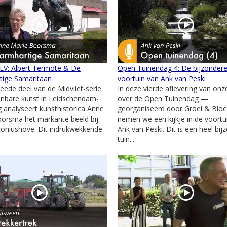
 LV: Albert Termote & De
Open Tuinendag 4: De bijzonder
tige Samaritaan
voortuin van Ank van Peski
weede deel van de Midvliet-serie
In deze vierde aflevering van onz
nbare kunst in Leidschendam-
over de Open Tuinendag —
 analyseert kunsthistorica Anne
georganiseerd door Groei & Blo
orsma het markante beeld bij
nemen we een kijkje in de voortu
oniushove. Dit indrukwekkende
Ank van Peski. Dit is een heel bij
tuin...