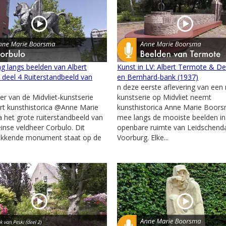
g langs beelden van Albert
Kunst in LV: Albert Termote & De
deel 4 Ruiterstandbeeld van
en Bernhard-bank (1937)
n deze eerste aflevering van een
ier van de Midvliet-kunstserie
kunstserie op Midvliet neemt
rt kunsthistorica @Anne Marie
kunsthistorica Anne Marie Boors
het grote ruiterstandbeeld van
mee langs de mooiste beelden in
nse veldheer Corbulo. Dit
openbare ruimte van Leidschen
ekkende monument staat op de
Voorburg. Elke...
.