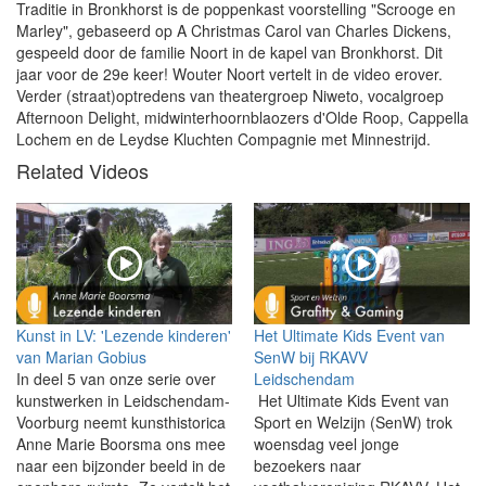
Traditie in Bronkhorst is de poppenkast voorstelling "Scrooge en
Marley", gebaseerd op A Christmas Carol van Charles Dickens,
gespeeld door de familie Noort in de kapel van Bronkhorst. Dit
jaar voor de 29e keer! Wouter Noort vertelt in de video erover.
Verder (straat)optredens van theatergroep Niweto, vocalgroep
Afternoon Delight, midwinterhoornblaozers d'Olde Roop, Cappella
Lochem en de Leydse Kluchten Compagnie met Minnestrijd.
Related Videos
Kunst in LV: 'Lezende kinderen'
Het Ultimate Kids Event van
van Marian Gobius
SenW bij RKAVV
In deel 5 van onze serie over
Leidschendam
kunstwerken in Leidschendam-
Het Ultimate Kids Event van
Voorburg neemt kunsthistorica
Sport en Welzijn (SenW) trok
Anne Marie Boorsma ons mee
woensdag veel jonge
naar een bijzonder beeld in de
bezoekers naar