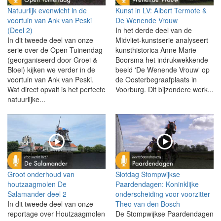
Natuurlijk evenwicht in de
Kunst in LV: Albert Termote &
voortuin van Ank van Peski
De Wenende Vrouw
(Deel 2)
In het derde deel van de
In dit tweede deel van onze
Midvliet-kunstserie analyseert
serie over de Open Tuinendag
kunsthistorica Anne Marie
(georganiseerd door Groei &
Boorsma het indrukwekkende
Bloei) kijken we verder in de
beeld 'De Wenende Vrouw' op
voortuin van Ank van Peski.
de Oosterbegraafplaats in
Wat direct opvalt is het perfecte
Voorburg. Dit bijzondere werk...
natuurlijke...
Groot onderhoud van
Slotdag Stompwijkse
houtzaagmolen De
Paardendagen: Koninklijke
Salamander deel 2
onderscheiding voor voorzitter
In dit tweede deel van onze
Theo van den Bosch
reportage over Houtzaagmolen
De Stompwijkse Paardendagen