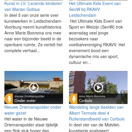
Kunst in LV: 'Lezende kinderen'
Het Ultimate Kids Event van
van Marian Gobius
SenW bij RKAVV
In deel 5 van onze serie over
Leidschendam
kunstwerken in Leidschendam-
Het Ultimate Kids Event van
Voorburg neemt kunsthistorica
Sport en Welzijn (SenW) trok
Anne Marie Boorsma ons mee
woensdag veel jonge
naar een bijzonder beeld in de
bezoekers naar
openbare ruimte. Ze vertelt het
voetbalvereniging RKAVV. Het
complete verhaal...
evenement bood een
dynamische mix van sport,
cultuur en...
Nieuwe Driemanspolder onder
Wandeling langs beelden van
water gezet
Albert Termote deel 4
Het water in de Nieuwe
Ruiterstandbeeld van Corbulo
Driemanspolder staat tijdelijk
In deel vier van de Midvliet-
een flink stuk hoger dan
kunstserie analyseert