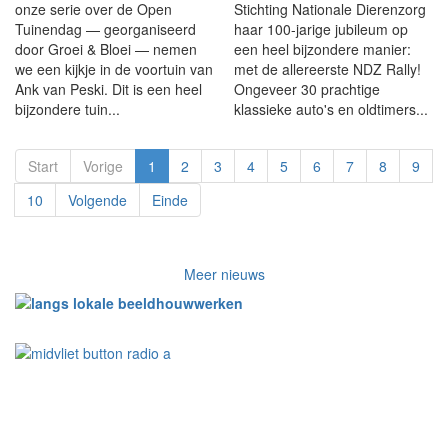
onze serie over de Open
Stichting Nationale Dierenzorg
Tuinendag — georganiseerd
haar 100-jarige jubileum op
door Groei & Bloei — nemen
een heel bijzondere manier:
we een kijkje in de voortuin van
met de allereerste NDZ Rally!
Ank van Peski. Dit is een heel
Ongeveer 30 prachtige
bijzondere tuin...
klassieke auto's en oldtimers...
Start
Vorige
1
2
3
4
5
6
7
8
9
10
Volgende
Einde
Meer nieuws