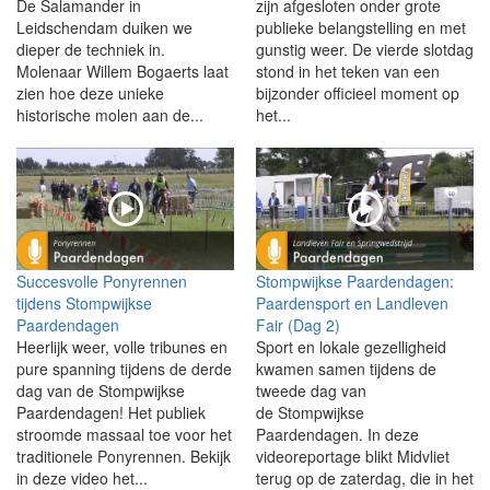
De Salamander in
zijn afgesloten onder grote
Leidschendam duiken we
publieke belangstelling en met
dieper de techniek in.
gunstig weer. De vierde slotdag
Molenaar Willem Bogaerts laat
stond in het teken van een
zien hoe deze unieke
bijzonder officieel moment op
historische molen aan de...
het...
Succesvolle Ponyrennen
Stompwijkse Paardendagen:
tijdens Stompwijkse
Paardensport en Landleven
Paardendagen
Fair (Dag 2)
Heerlijk weer, volle tribunes en
Sport en lokale gezelligheid
pure spanning tijdens de derde
kwamen samen tijdens de
dag van de Stompwijkse
tweede dag van
Paardendagen! Het publiek
de Stompwijkse
stroomde massaal toe voor het
Paardendagen. In deze
traditionele Ponyrennen. Bekijk
videoreportage blikt Midvliet
in deze video het...
terug op de zaterdag, die in het