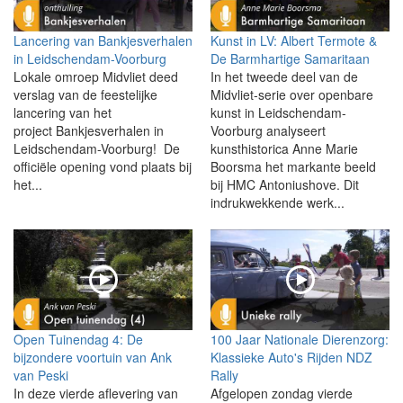
Lancering van Bankjesverhalen
Kunst in LV: Albert Termote &
in Leidschendam-Voorburg
De Barmhartige Samaritaan
Lokale omroep Midvliet deed
In het tweede deel van de
verslag van de feestelijke
Midvliet-serie over openbare
lancering van het
kunst in Leidschendam-
project Bankjesverhalen in
Voorburg analyseert
Leidschendam-Voorburg! De
kunsthistorica Anne Marie
officiële opening vond plaats bij
Boorsma het markante beeld
het...
bij HMC Antoniushove. Dit
indrukwekkende werk...
Open Tuinendag 4: De
100 Jaar Nationale Dierenzorg:
bijzondere voortuin van Ank
Klassieke Auto's Rijden NDZ
van Peski
Rally
In deze vierde aflevering van
Afgelopen zondag vierde