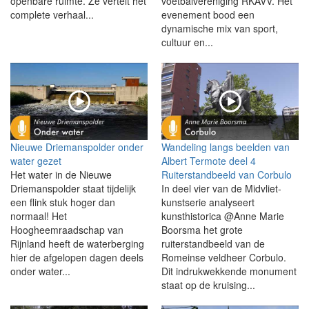
openbare ruimte. Ze vertelt het
voetbalvereniging RKAVV. Het
complete verhaal...
evenement bood een
dynamische mix van sport,
cultuur en...
Nieuwe Driemanspolder onder
Wandeling langs beelden van
water gezet
Albert Termote deel 4
Het water in de Nieuwe
Ruiterstandbeeld van Corbulo
Driemanspolder staat tijdelijk
In deel vier van de Midvliet-
een flink stuk hoger dan
kunstserie analyseert
normaal! Het
kunsthistorica @Anne Marie
Hoogheemraadschap van
Boorsma het grote
Rijnland heeft de waterberging
ruiterstandbeeld van de
hier de afgelopen dagen deels
Romeinse veldheer Corbulo.
onder water...
Dit indrukwekkende monument
staat op de kruising...