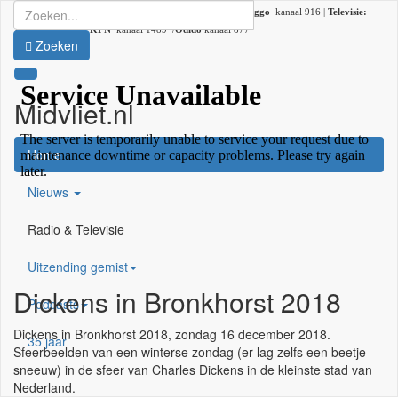
Radio:
107.2 FM |
DAB+:
kanaal 5C (DAB lokaal 33) |
Ziggo
kanaal 916 |
Televisie:
Ziggo
kanaal 41 /
KPN
kanaal 1489 /
Odido
kanaal 877
Zoeken
Midvliet.nl
×
Home
Nieuws
Radio & Televisie
Uitzending gemist
Dickens in Bronkhorst 2018
Podcasts
Dickens in Bronkhorst 2018, zondag 16 december 2018.
35 jaar
Sfeerbeelden van een winterse zondag (er lag zelfs een beetje
sneeuw) in de sfeer van Charles Dickens in de kleinste stad van
Nederland.