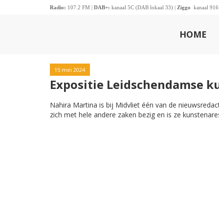
Radio:
107.2 FM |
DAB+:
kanaal 5C (DAB lokaal 33) |
Ziggo
kanaal 916
HOME
15 mei 2024
Expositie Leidschendamse k
Nahira Martina is bij Midvliet één van de nieuwsredac
zich met hele andere zaken bezig en is ze kunstenares