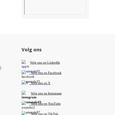
Volg ons
V
olg ons op L
inkedIn
)
Volg ons op Facebook
Volg ons op X
Volg ons op Instagram
Volg
ons op
YouTube
Volg ons op TikTok