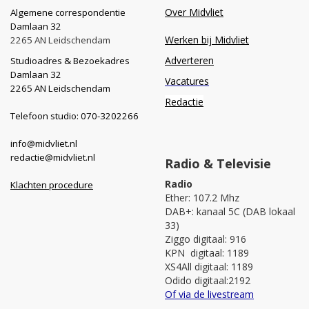
Over Midvliet
Algemene correspondentie
Damlaan 32
Werken bij Midvliet
2265 AN Leidschendam
Adverteren
Studioadres & Bezoekadres
Damlaan 32
Vacatures
2265 AN Leidschendam
Redactie
Telefoon studio: 070-3202266
info@midvliet.nl
redactie@midvliet.nl
Radio & Televisie
Radio
Klachten procedure
Ether: 107.2 Mhz
DAB+: kanaal 5C (DAB lokaal
33)
Ziggo digitaal: 916
KPN digitaal: 1189
XS4All digitaal: 1189
Odido digitaal:2192
Of via de livestream