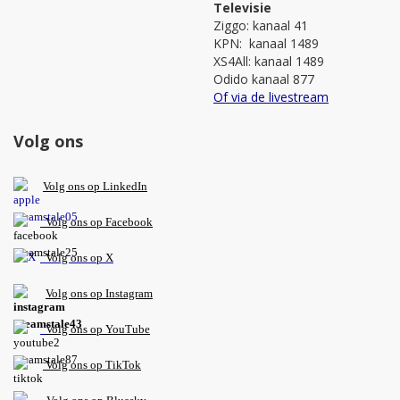
Televisie
Ziggo: kanaal 41
KPN: kanaal 1489
XS4All: kanaal 1489
Odido kanaal 877
Of via de livestream
Volg ons
V
olg ons op L
inkedIn
Volg ons op Facebook
Volg ons op X
Volg ons op Instagram
Volg
ons op
YouTube
Volg ons op TikTok