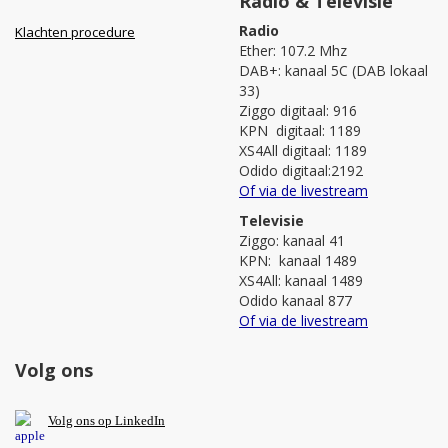
Radio & Televisie
Radio
Klachten procedure
Ether: 107.2 Mhz
DAB+: kanaal 5C (DAB lokaal
33)
Ziggo digitaal: 916
KPN digitaal: 1189
XS4All digitaal: 1189
Odido digitaal:2192
Of via de livestream
Televisie
Ziggo: kanaal 41
KPN: kanaal 1489
XS4All: kanaal 1489
Odido kanaal 877
Of via de livestream
Volg ons
V
olg ons op L
inkedIn