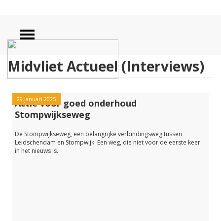
Midvliet Actueel (Interviews)
29 januari 2025
Actie voor goed onderhoud
Stompwijkseweg
De Stompwijkseweg, een belangrijke verbindingsweg tussen
Leidschendam en Stompwijk. Een weg, die niet voor de eerste keer
in het nieuws is.