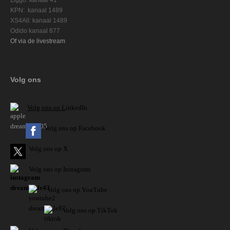
KPN: kanaal 1489
XS4All: kanaal 1489
Odido kanaal 877
Of via de livestream
Volg ons
V
olg ons op L
inkedIn
Volg ons op Facebook
Volg ons op X
Volg ons op Instagram
Volg
ons op
YouTube
Volg ons op TikTok