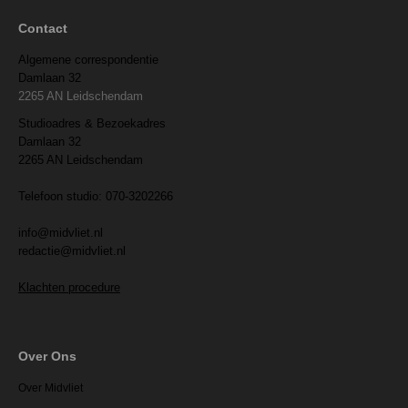
Contact
Algemene correspondentie
Damlaan 32
2265 AN Leidschendam
Studioadres & Bezoekadres
Damlaan 32
2265 AN Leidschendam
Telefoon studio: 070-3202266
info@midvliet.nl
redactie@midvliet.nl
Klachten procedure
Over Ons
Over Midvliet