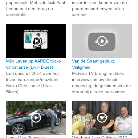
popmuziek. Met side kick Paul
is verder een kenner van de
Leenmans een terug en
paardensport enweet alles
vooruitblik
van het...
Mijn Leven op AARDE Nicko
Van de Straat geplukt.
Christianse (Livin Blues)
Veiligheid
Een docu uit 2014 over het
Midvliet TV brengt middels
leven van zanger/muzikant
interviews, in uw directe
Nicko Christianse (Livin
omgeving, de geluiden van de
Blues).
straat bij u in de huiskamer.
Lions Veur Tourrally
Voorburg Jazz Culinair 2017