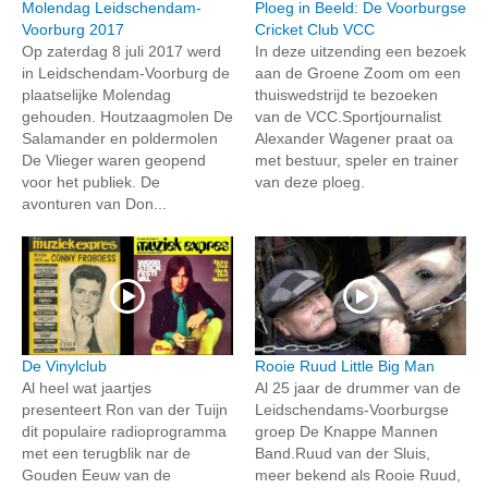
Molendag Leidschendam-
Ploeg in Beeld: De Voorburgse
Voorburg 2017
Cricket Club VCC
Op zaterdag 8 juli 2017 werd
In deze uitzending een bezoek
in Leidschendam-Voorburg de
aan de Groene Zoom om een
plaatselijke Molendag
thuiswedstrijd te bezoeken
gehouden. Houtzaagmolen De
van de VCC.Sportjournalist
Salamander en poldermolen
Alexander Wagener praat oa
De Vlieger waren geopend
met bestuur, speler en trainer
voor het publiek. De
van deze ploeg.
avonturen van Don...
De Vinylclub
Rooie Ruud Little Big Man
Al heel wat jaartjes
Al 25 jaar de drummer van de
presenteert Ron van der Tuijn
Leidschendams-Voorburgse
dit populaire radioprogramma
groep De Knappe Mannen
met een terugblik nar de
Band.Ruud van der Sluis,
Gouden Eeuw van de
meer bekend als Rooie Ruud,