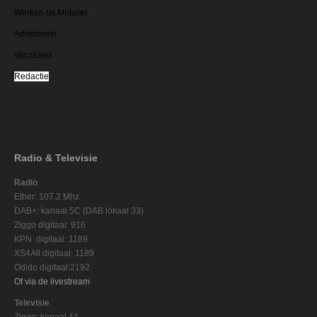
Werken bij Midvliet
Adverteren
Vacatures
Redactie
Radio & Televisie
Radio
Ether: 107.2 Mhz
DAB+: kanaal 5C (DAB lokaal 33)
Ziggo digitaal: 916
KPN digitaal: 1189
XS4All digitaal: 1189
Odido digitaal:2192
Of via de livestream
Televisie
Ziggo: kanaal 41