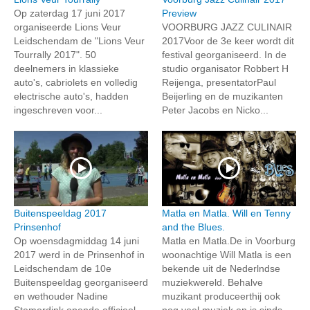
Op zaterdag 17 juni 2017
Preview
organiseerde Lions Veur
VOORBURG JAZZ CULINAIR
Leidschendam de "Lions Veur
2017Voor de 3e keer wordt dit
Tourrally 2017". 50
festival georganiseerd. In de
deelnemers in klassieke
studio organisator Robbert H
auto's, cabriolets en volledig
Reijenga, presentatorPaul
electrische auto's, hadden
Beijerling en de muzikanten
ingeschreven voor...
Peter Jacobs en Nicko...
Buitenspeeldag 2017
Matla en Matla. Will en Tenny
Prinsenhof
and the Blues.
Op woensdagmiddag 14 juni
Matla en Matla.De in Voorburg
2017 werd in de Prinsenhof in
woonachtige Will Matla is een
Leidschendam de 10e
bekende uit de Nederlndse
Buitenspeeldag georganiseerd
muziekwereld. Behalve
en wethouder Nadine
muzikant produceerthij ook
Stemerdink opende officieel
nog veel muziek en is sinds