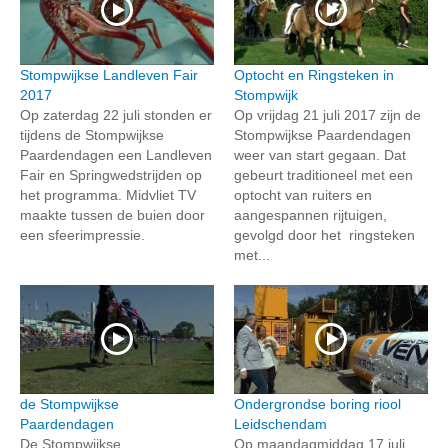
Stompwijkse Landleven Fair
Optocht en Ringsteken in
2017
Stompwijk
Op zaterdag 22 juli stonden er
Op vrijdag 21 juli 2017 zijn de
tijdens de Stompwijkse
Stompwijkse Paardendagen
Paardendagen een Landleven
weer van start gegaan. Dat
Fair en Springwedstrijden op
gebeurt traditioneel met een
het programma. Midvliet TV
optocht van ruiters en
maakte tussen de buien door
aangespannen rijtuigen,
een sfeerimpressie.
gevolgd door het ringsteken
met...
de Stompwijkse
Ondergrondse boring riool
Paardendagen
Leidschendam
De Stompwijkse
Op maandagmiddag 17 juli