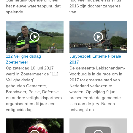
het nieuwe watertappunt, dat
2016 zijn dochter zangeres
spelende...
van...
112 Veiligheidsdag
Jurybezoek Entente Florale
Zoetermeer
2017
Op zaterdag 10 juni 2017
De gemeente Leidschendam-
werd in Zoetermeer de “112
Voorburg is in de race om in
Veiligheidsdag”
2017 tot groenste stad van
gehouden.Gemeente,
Nederland verkozen te
Brandweer, Politie, Defensie
worden. Op vrijdag 9 juni
en andere veiligheidspartners
presenteerde de gemeente
organiseerden dit jaar een
zich aan de jury. Na een
veiligheidsdag...
ontvangst en...