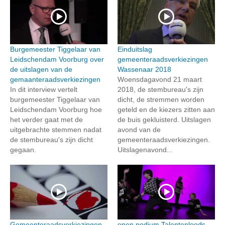
Burgemeester Tiggelaar van
Einduitslag
Leidschendam Voorburg over
gemeenteraadsverkiezingen
de uitslagen van de
Wassenaar 2018
gemaanteraadsverkiezingen
Woensdagavond 21 maart
In dit interview vertelt
2018, de stembureau's zijn
burgemeester Tiggelaar van
dicht, de stremmen worden
Leidschendam Voorburg hoe
geteld en de kiezers zitten aan
het verder gaat met de
de buis gekluisterd. Uitslagen
uitgebrachte stemmen nadat
avond van de
de stembureau's zijn dicht
gemeenteraadsverkiezingen.
gegaan.
Uitslagenavond...
Gemeenteraadsverkiezingen
open podium Talentenloods