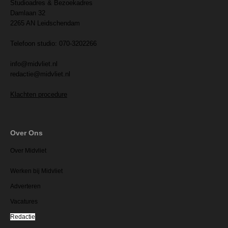
Studioadres & Bezoekadres
Damlaan 32
2265 AN Leidschendam
Telefoon studio: 070-3202266
info@midvliet.nl
redactie@midvliet.nl
Klachten procedure
Over Ons
Over Midvliet
Werken bij Midvliet
Adverteren
Vacatures
Redactie