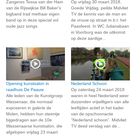
Zangeres Tessa van der Ham
Op vrijdag 30 maart 2018,
van de Rijswijkse Bill Baker's
Goede Vrijdag, peilde Midvliet
bigband trad methaar eigen
TV de kennis van de man en
band op in deze special vol
de vrouw op straat m.b.t. het
oude jazz songs.
Paasfeest. In WC Julianabaan
in Voorburg was de uitkomst
op deze aardige...
Opening kunstsalon in
Nederland Schoon
raadhuis De Paauw
Op zaterdag 24 maart 2018
Alle leden van de Kunstgroep
waren in heel Nederland weer
Wassenaar, die normaal
duizenden vrijwilligers van alle
exposeren in galerie de
leeftijden actief in het kader
Molen, hebben hun steentje
van de opschoonactie
bijgedragen aan de 10e
“Nederland schoon”. Midvliet
Wassenaarse kunstsalon, die
TV deed verslag van de...
afgelopen vrijdag 23 maart