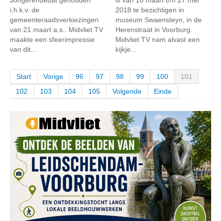
Jongerendebat gehouden
is van 16 maart t/m 27 mei
i.h.k.v. de
2018 te bezichtigen in
gemeenteraadsverkiezingen
museum Swaensteyn, in de
van 21 maart a.s.. Midvliet TV
Herenstraat in Voorburg.
maakte een sfeerimpressie
Midvliet TV nam alvast een
van dit...
kijkje...
Start
Vorige
96
97
98
99
100
101
102
103
104
105
Volgende
Einde