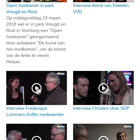
Open huiskamer in park
Interview Astrid van Eekelen
Vreugd en Rust
VVD
Op vrijdagmiddag 23 maart
2018 wel er in park Vreugd en
Rust in Voorburg een "Open
huiskamer" georganiseerd,
door actieteam "De kunst van
het rondkomen", om de komst
van de lente te vieren.
Helaas...
Interview Frederique
Interview Christen Unie SGP
Lommers Griffie medewerker