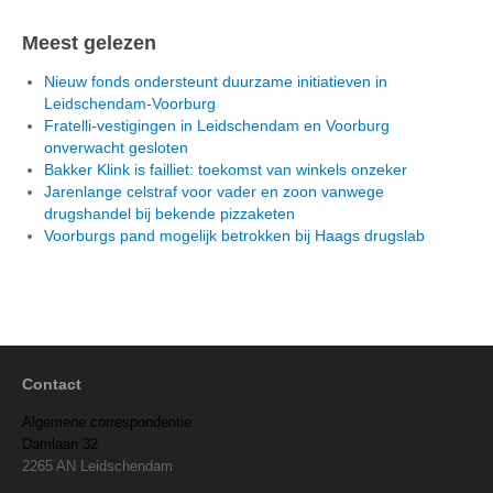
Meest gelezen
Nieuw fonds ondersteunt duurzame initiatieven in
Leidschendam-Voorburg
Fratelli-vestigingen in Leidschendam en Voorburg
onverwacht gesloten
Bakker Klink is failliet: toekomst van winkels onzeker
Jarenlange celstraf voor vader en zoon vanwege
drugshandel bij bekende pizzaketen
Voorburgs pand mogelijk betrokken bij Haags drugslab
Contact
Algemene correspondentie
Damlaan 32
2265 AN Leidschendam