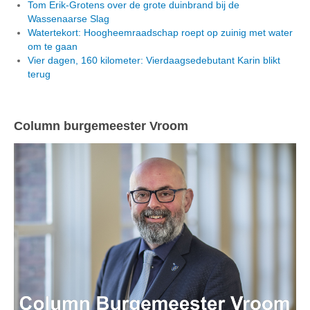
Tom Erik-Grotens over de grote duinbrand bij de
Wassenaarse Slag
Watertekort: Hoogheemraadschap roept op zuinig met water
om te gaan
Vier dagen, 160 kilometer: Vierdaagsedebutant Karin blikt
terug
Column burgemeester Vroom