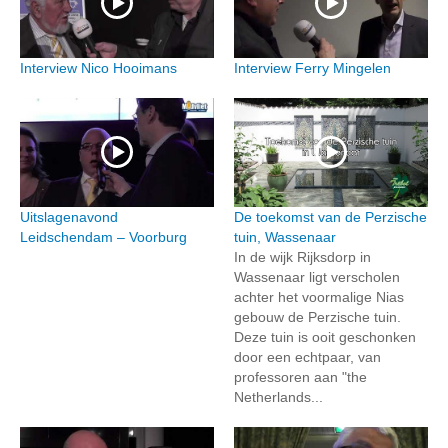
Interview Nico Hooimans
Interview Ferry Mingelen
Uitslagenavond
De toekomst van de Perzische
Leidschendam – Voorburg
tuin, Wassenaar
In de wijk Rijksdorp in
Wassenaar ligt verscholen
achter het voormalige Nias
gebouw de Perzische tuin.
Deze tuin is ooit geschonken
door een echtpaar, van
professoren aan "the
Netherlands...