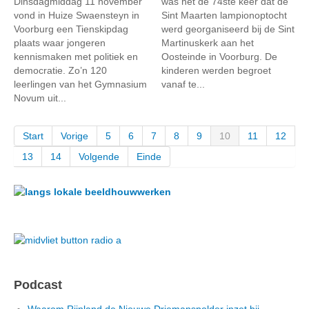
Dinsdagmiddag 11 november
was het de 74ste keer dat de
vond in Huize Swaensteyn in
Sint Maarten lampionoptocht
Voorburg een Tienskipdag
werd georganiseerd bij de Sint
plaats waar jongeren
Martinuskerk aan het
kennismaken met politiek en
Oosteinde in Voorburg. De
democratie. Zo’n 120
kinderen werden begroet
leerlingen van het Gymnasium
vanaf te...
Novum uit...
Start
Vorige
5
6
7
8
9
10
11
12
13
14
Volgende
Einde
Podcast