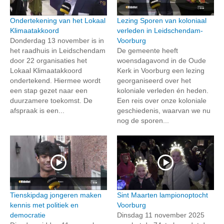
Ondertekening van het Lokaal
Lezing Sporen van koloniaal
Klimaatakkoord
verleden in Leidschendam-
Donderdag 13 november is in
Voorburg
het raadhuis in Leidschendam
De gemeente heeft
door 22 organisaties het
woensdagavond in de Oude
Lokaal Klimaatakkoord
Kerk in Voorburg een lezing
ondertekend. Hiermee wordt
georganiseerd over het
een stap gezet naar een
koloniale verleden én heden.
duurzamere toekomst. De
Een reis over onze koloniale
afspraak is een...
geschiedenis, waarvan we nu
nog de sporen...
Tienskipdag jongeren maken
Sint Maarten lampionoptocht
kennis met politiek en
Voorburg
democratie
Dinsdag 11 november 2025