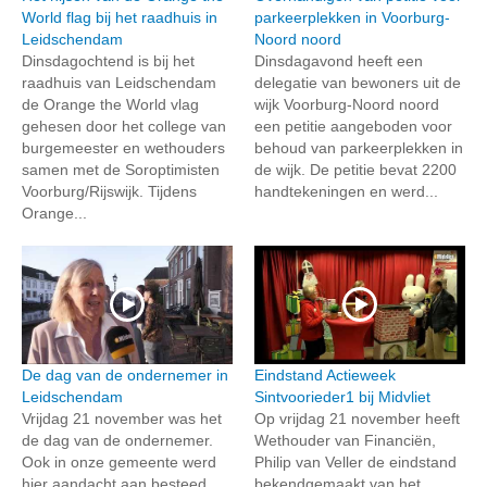
World flag bij het raadhuis in
parkeerplekken in Voorburg-
Leidschendam
Noord noord
Dinsdagochtend is bij het
Dinsdagavond heeft een
raadhuis van Leidschendam
delegatie van bewoners uit de
de Orange the World vlag
wijk Voorburg-Noord noord
gehesen door het college van
een petitie aangeboden voor
burgemeester en wethouders
behoud van parkeerplekken in
samen met de Soroptimisten
de wijk. De petitie bevat 2200
Voorburg/Rijswijk. Tijdens
handtekeningen en werd...
Orange...
De dag van de ondernemer in
Eindstand Actieweek
Leidschendam
Sintvoorieder1 bij Midvliet
Vrijdag 21 november was het
Op vrijdag 21 november heeft
de dag van de ondernemer.
Wethouder van Financiën,
Ook in onze gemeente werd
Philip van Veller de eindstand
hier aandacht aan besteed
bekendgemaakt van het