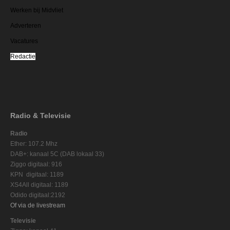
Werken bij Midvliet
Adverteren
Vacatures
Redactie
Radio & Televisie
Radio
Ether: 107.2 Mhz
DAB+: kanaal 5C (DAB lokaal 33)
Ziggo digitaal: 916
KPN digitaal: 1189
XS4All digitaal: 1189
Odido digitaal:2192
Of via de livestream
Televisie