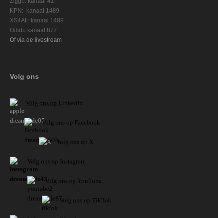
Ziggo: kanaal 41
KPN: kanaal 1489
XS4All: kanaal 1489
Odido kanaal 877
Of via de livestream
Volg ons
V
olg ons op L
inkedIn
Volg ons op Facebook
Volg ons op X
Volg ons op Instagram
Volg
ons op
YouTube
Volg ons op TikTok