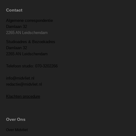
Contact
Algemene correspondentie
Damlaan 32
2265 AN Leidschendam
Studioadres & Bezoekadres
Damlaan 32
2265 AN Leidschendam
Telefoon studio: 070-3202266
info@midvliet.nl
redactie@midvliet.nl
Klachten procedure
Over Ons
Over Midvliet