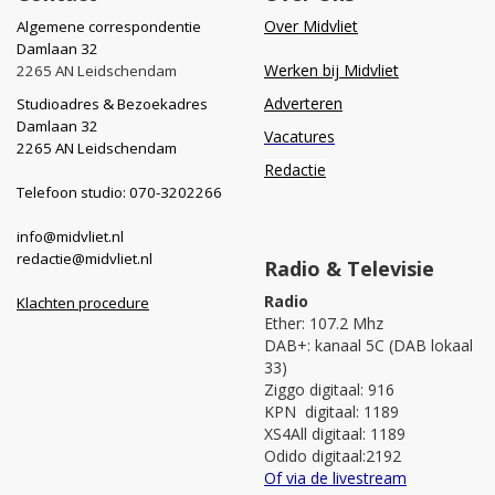
Over Midvliet
Algemene correspondentie
Damlaan 32
Werken bij Midvliet
2265 AN Leidschendam
Adverteren
Studioadres & Bezoekadres
Damlaan 32
Vacatures
2265 AN Leidschendam
Redactie
Telefoon studio: 070-3202266
info@midvliet.nl
redactie@midvliet.nl
Radio & Televisie
Radio
Klachten procedure
Ether: 107.2 Mhz
DAB+: kanaal 5C (DAB lokaal
33)
Ziggo digitaal: 916
KPN digitaal: 1189
XS4All digitaal: 1189
Odido digitaal:2192
Of via de livestream