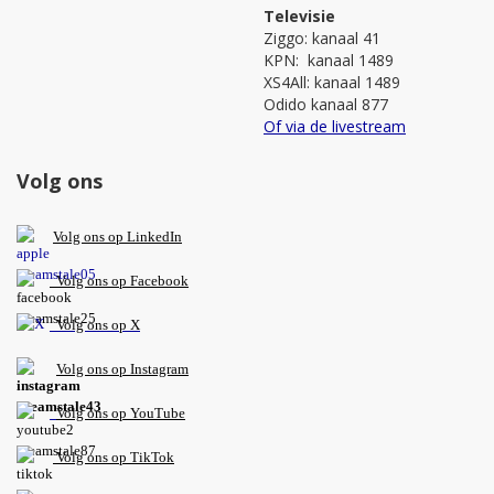
Televisie
Ziggo: kanaal 41
KPN: kanaal 1489
XS4All: kanaal 1489
Odido kanaal 877
Of via de livestream
Volg ons
V
olg ons op L
inkedIn
Volg ons op Facebook
Volg ons op X
Volg ons op Instagram
Volg
ons op
YouTube
Volg ons op TikTok