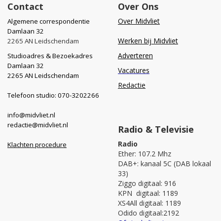
Contact
Over Ons
Over Midvliet
Algemene correspondentie
Damlaan 32
Werken bij Midvliet
2265 AN Leidschendam
Adverteren
Studioadres & Bezoekadres
Damlaan 32
Vacatures
2265 AN Leidschendam
Redactie
Telefoon studio: 070-3202266
info@midvliet.nl
redactie@midvliet.nl
Radio & Televisie
Radio
Klachten procedure
Ether: 107.2 Mhz
DAB+: kanaal 5C (DAB lokaal
33)
Ziggo digitaal: 916
KPN digitaal: 1189
XS4All digitaal: 1189
Odido digitaal:2192