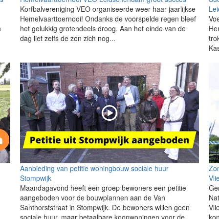
Korfbalvereniging VEO organiseerde weer haar jaarlijkse
Le
Hemelvaarttoernooi! Ondanks de voorspelde regen bleef
Voe
n
het gelukkig grotendeels droog. Aan het einde van de
He
dag liet zelfs de zon zich nog...
tro
Kas
Aanbieding van petitie woningbouw sociale huur
Zon
Stompwijk
Vli
Maandagavond heeft een groep bewoners een petitie
Gen
aangeboden voor de bouwplannen aan de Van
Nat
Santhorststraat in Stompwijk. De bewoners willen geen
Vli
sociale huur, maar betaalbare koopwoningen voor de...
kon