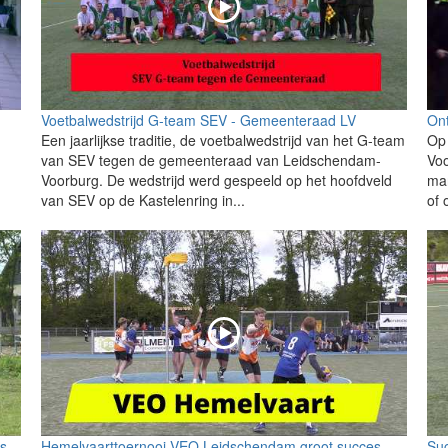
Voetbalwedstrijd G-team SEV - Gemeenteraad LV
Ont
Een jaarlijkse traditie, de voetbalwedstrijd van het G-team
Op
van SEV tegen de gemeenteraad van Leidschendam-
Voo
Voorburg. De wedstrijd werd gespeeld op het hoofdveld
mar
van SEV op de Kastelenring in...
of 
ss
Hemelvaarttoernooi VEO Leidschendam groot succes
Suc