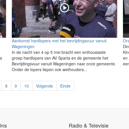
Aankomst hardlopers met het bevrijdingsvuur vanuit
Ora
Wageningen
Din
In de nacht van 4 op 5 mei bracht een enthousiaste
Kin
rs
groep hardlopers van AV Sparta en de gemeente het
en 
Bevrijdingsvuur vanuit Wageningen naar onze gemeente.
een
Onder de lopers liepen ook wethouders...
8
9
10
Volgende
Einde
Ons
Radio & Televisie