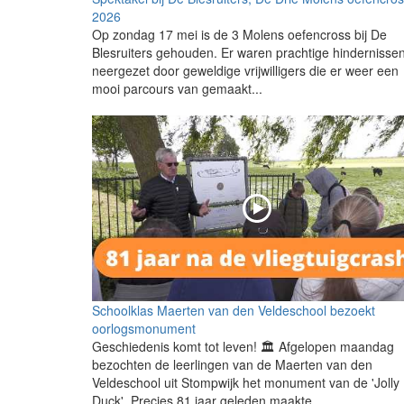
2026
Op zondag 17 mei is de 3 Molens oefencross bij De
Blesruiters gehouden. Er waren prachtige hindernisse
neergezet door geweldige vrijwilligers die er weer een
mooi parcours van gemaakt...
Schoolklas Maerten van den Veldeschool bezoekt
oorlogsmonument
Geschiedenis komt tot leven! 🏛️ Afgelopen maandag
bezochten de leerlingen van de Maerten van den
Veldeschool uit Stompwijk het monument van de 'Jolly
Duck'. Precies 81 jaar geleden maakte...