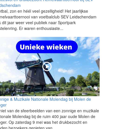
idschendam
tbal, zon en héél veel gezelligheid! Het jaarlijkse
melvaarttoernooi van voetbalclub SEV Leidschendam
k dit jaar weer veel publiek naar Sportpark
telenring. Er waren enthousiaste...
nige & Muzikale Nationale Molendag bij Molen de
eger
iet van de sfeerbeelden van een zonnige en muzikale
ionale Molendag bij de ruim 400 jaar oude Molen de
eger. Op zaterdag 9 mei was het drukbezocht en
den bezoekers genieten van...