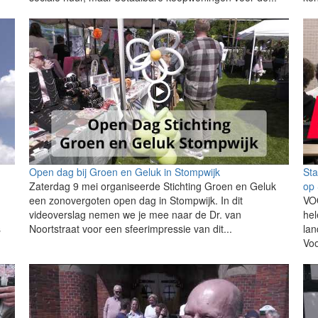
Open dag bij Groen en Geluk in Stompwijk
Sta
Zaterdag 9 mei organiseerde Stichting Groen en Geluk
op 
een zonovergoten open dag in Stompwijk. In dit
VOO
videoverslag nemen we je mee naar de Dr. van
hel
s
Noortstraat voor een sfeerimpressie van dit...
lan
Voo