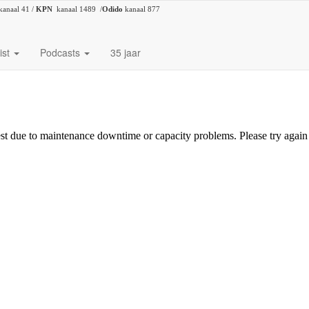
kanaal 41 /
KPN
kanaal 1489 /
Odido
kanaal 877
ist
Podcasts
35 jaar