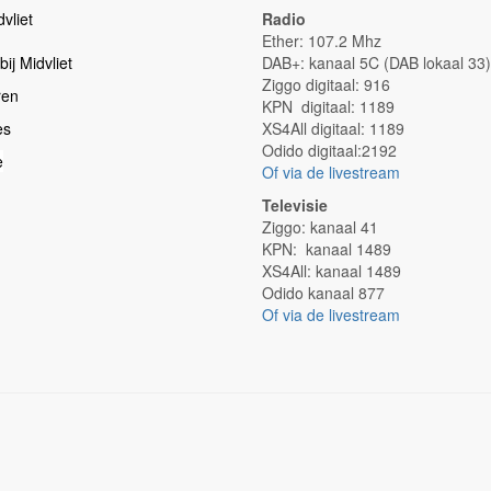
vliet
Radio
Ether: 107.2 Mhz
ij Midvliet
DAB+: kanaal 5C (DAB lokaal 33)
Ziggo digitaal: 916
ren
KPN digitaal: 1189
es
XS4All digitaal: 1189
Odido digitaal:2192
e
Of via de livestream
Televisie
Ziggo: kanaal 41
KPN: kanaal 1489
XS4All: kanaal 1489
Odido kanaal 877
Of via de livestream