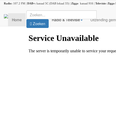
Radio:
107.2 FM |
DAB+:
kanaal 5C (DAB lokaal 33) |
Ziggo
kanaal 916 |
Televisie:
Ziggo
Home
Nieuws
Radio & Televisie
Uitzending gem
Zoeken