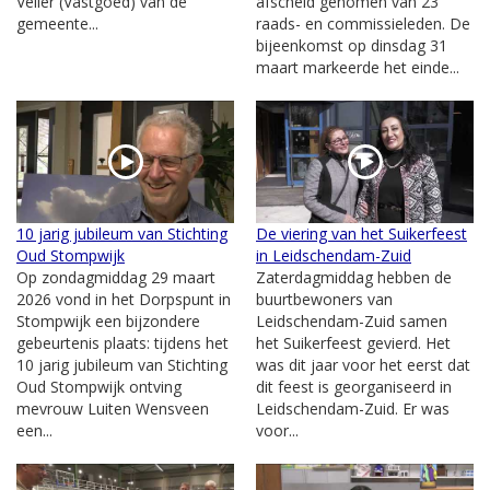
Veller (Vastgoed) van de
afscheid genomen van 23
gemeente...
raads- en commissieleden. De
bijeenkomst op dinsdag 31
maart markeerde het einde...
10 jarig jubileum van Stichting
De viering van het Suikerfeest
Oud Stompwijk
in Leidschendam-Zuid
Op zondagmiddag 29 maart
Zaterdagmiddag hebben de
2026 vond in het Dorpspunt in
buurtbewoners van
Stompwijk een bijzondere
Leidschendam-Zuid samen
gebeurtenis plaats: tijdens het
het Suikerfeest gevierd. Het
10 jarig jubileum van Stichting
was dit jaar voor het eerst dat
Oud Stompwijk ontving
dit feest is georganiseerd in
mevrouw Luiten Wensveen
Leidschendam-Zuid. Er was
een...
voor...