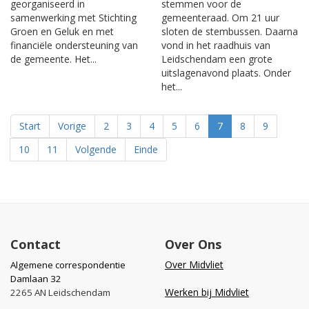
georganiseerd in
stemmen voor de
samenwerking met Stichting
gemeenteraad. Om 21 uur
Groen en Geluk en met
sloten de stembussen. Daarna
financiële ondersteuning van
vond in het raadhuis van
de gemeente. Het...
Leidschendam een grote
uitslagenavond plaats. Onder
het...
Start
Vorige
2
3
4
5
6
7
8
9
10
11
Volgende
Einde
Contact
Over Ons
Over Midvliet
Algemene correspondentie
Damlaan 32
Werken bij Midvliet
2265 AN Leidschendam