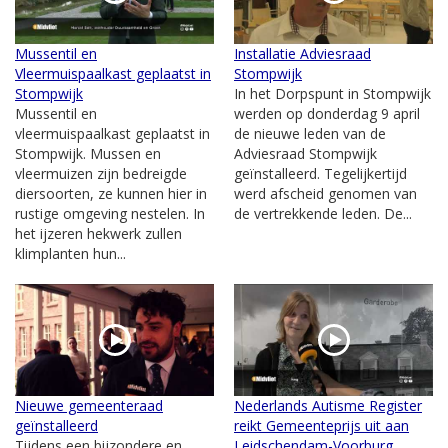
Mussentil en
Installatie Adviesraad
Vleermuispaalkast geplaatst in
Stompwijk
Stompwijk
In het Dorpspunt in Stompwijk
Mussentil en
werden op donderdag 9 april
vleermuispaalkast geplaatst in
de nieuwe leden van de
Stompwijk. Mussen en
Adviesraad Stompwijk
vleermuizen zijn bedreigde
geïnstalleerd. Tegelijkertijd
diersoorten, ze kunnen hier in
werd afscheid genomen van
rustige omgeving nestelen. In
de vertrekkende leden. De...
het ijzeren hekwerk zullen
klimplanten hun...
Nieuwe gemeenteraad
Nederlands Autisme Register
geïnstalleerd
reikt Gemeenteprijs uit aan
Tijdens een bijzondere en
Leidschendam-Voorburg