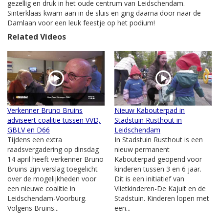
gezellig en druk in het oude centrum van Leidschendam.
Sinterklaas kwam aan in de sluis en ging daarna door naar de
Damlaan voor een leuk feestje op het podium!
Related Videos
Verkenner Bruno Bruins
Nieuw Kabouterpad in
adviseert coalitie tussen VVD,
Stadstuin Rusthout in
GBLV en D66
Leidschendam
Tijdens een extra
In Stadstuin Rusthout is een
raadsvergadering op dinsdag
nieuw permanent
14 april heeft verkenner Bruno
Kabouterpad geopend voor
Bruins zijn verslag toegelicht
kinderen tussen 3 en 6 jaar.
over de mogelijkheden voor
Dit is een initiatief van
een nieuwe coalitie in
Vlietkinderen-De Kajuit en de
Leidschendam-Voorburg.
Stadstuin. Kinderen lopen met
Volgens Bruins...
een...