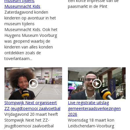
museum tijdens
Een korte impressie van de
Museumnacht Kids
paasmarkt in de Plint
Zaterdagavond konden
kinderen op avontuur in het
museum tijdens
Museumnacht Kids. Ook het
Huygens Museum Voorburg
was geopend waarbij de
kinderen van alles konden
ontdekken zoals de
toverlantaarn...
Stompwijk Next organiseert
Live registratie uitslag
ZZ-Jeugdtoernooi zaalvoetbal
gemeenteraadsverkiezingen
Vrijdagavond 20 maart heeft
2026
Stompwijk Next het ZZ-
Woensdag 18 maart kon
Jeugdtoernooi zaalvoetbal
Leidschendam-Voorburg