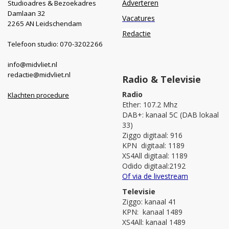
Adverteren
Studioadres & Bezoekadres
Damlaan 32
Vacatures
2265 AN Leidschendam
Redactie
Telefoon studio: 070-3202266
info@midvliet.nl
redactie@midvliet.nl
Radio & Televisie
Radio
Klachten procedure
Ether: 107.2 Mhz
DAB+: kanaal 5C (DAB lokaal
33)
Ziggo digitaal: 916
KPN digitaal: 1189
XS4All digitaal: 1189
Odido digitaal:2192
Of via de livestream
Televisie
Ziggo: kanaal 41
KPN: kanaal 1489
XS4All: kanaal 1489