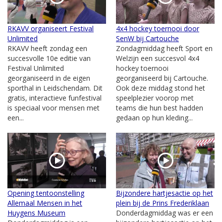
RKAVV organiseert Festival
4x4 hockey toernooi door
Unlimited
SenW bij Cartouche
RKAVV heeft zondag een
Zondagmiddag heeft Sport en
succesvolle 10e editie van
Welzijn een succesvol 4x4
Festival Unlimited
hockey toernooi
georganiseerd in de eigen
georganiseerd bij Cartouche.
sporthal in Leidschendam. Dit
Ook deze middag stond het
gratis, interactieve funfestival
speelplezier voorop met
is speciaal voor mensen met
teams die hun best hadden
een...
gedaan op hun kleding...
Opening tentoonstelling
Bijzondere hartjesactie op het
Allemaal Mensen in het
plein bij de Prins Frederiklaan
Huygens Museum
Donderdagmiddag was er een