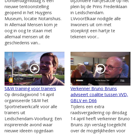
Donderdagmiddag is een
bijzondere hartjesactie op het
nieuwe tentoonstelling
plein bij de Prins Frederiklaan
geopend in het Huygens
in Leidschendam.
Museum, locatie Notarishuis.
LVvoorElkaar nodigde alle
In Allemaal Mensen kom je
Inwoners uit om met
oog in oog te staan met
stoepkrijt een hartje te
allemaal mensen uit de
tekenen voor...
geschiedenis van...
S&W training voor trainers
Verkenner Bruno Bruins
Op dinsdagavond 14 april
adviseert coalitie tussen VVD,
organiseerde S&W het
GBLV en D66
Sportnetwerkcafé voor alle
Tijdens een extra
trainers uit
raadsvergadering op dinsdag
Leidschendam‑Voorburg. Een
14 april heeft verkenner Bruno
inspirerende avond waar
Bruins zijn verslag toegelicht
nieuwe ideeën opgedaan
over de mogelijkheden voor