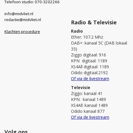
Telefoon studio: 070-3202266
info@midvliet.nl
redactie@midvliet.nl
Radio & Televisie
Radio
Klachten procedure
Ether: 107.2 Mhz
DAB+: kanaal 5C (DAB lokaal
33)
Ziggo digitaal: 916
KPN digitaal: 1189
XS4All digitaal: 1189
Odido digitaal:2192
Of via de livestream
Televisie
Ziggo: kanaal 41
KPN: kanaal 1489
XS4All: kanaal 1489
Odido kanaal 877
Of via de livestream
Volg ons