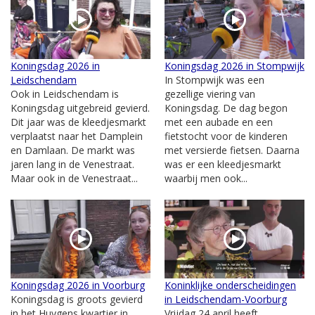
Koningsdag 2026 in
Koningsdag 2026 in Stompwijk
Leidschendam
In Stompwijk was een
Ook in Leidschendam is
gezellige viering van
Koningsdag uitgebreid gevierd.
Koningsdag. De dag begon
Dit jaar was de kleedjesmarkt
met een aubade en een
verplaatst naar het Damplein
fietstocht voor de kinderen
en Damlaan. De markt was
met versierde fietsen. Daarna
jaren lang in de Venestraat.
was er een kleedjesmarkt
Maar ook in de Venestraat...
waarbij men ook...
Koningsdag 2026 in Voorburg
Koninklijke onderscheidingen
Koningsdag is groots gevierd
in Leidschendam-Voorburg
in het Huygens kwartier in
Vrijdag 24 april heeft