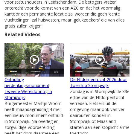
voor statushouders in Leidschendam. De betogers vrezen
onterecht voor de komst van een AZC en dat het voormalig
kantoor een permanente locatie zal worden die geen 'echte
vluchtelingen' zal huisvesten, maar 'gelukzoekers' die van alles
gratis zullen krijgen
Related Videos
Onthulling
De Elfdorpentocht 2026 door
herdenkingsmonument
Toerclub Stompwijk
Tweede Wereldoorlog in
Zondag is in Stompwijk de 33e
Stompwijk
editie van de Elfdorpentocht
Burgemeester Martijn Vroom
verreden. Fietsers uit de
heeft maandagmiddag 4 mei
omgeving maar ook van ver
een nieuw monument onthuld
daarbuiten konden in
in Stompwijk. Na overleg en
Stompwijk of Maasland
zorgvuldige voorbereiding
starten aan een stoplicht arme
heeft het dorp daarmee een
toertocht....