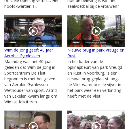
officiële opening verricht. Het
hoe de beleving is van het
hoofdkwartier is...
zaalvoetbal bij de vrouwen?
Wim de Jong geeft 40 jaar
Nieuwe brug in park Vreugd en
Aerobic Gymlessen
Rust
Maandag was het 40 jaar
In het kader van de
geleden dat Wim de Jong in
opknapbeurt van park Vreugd
Sportcentrum De Fluit
en Rust in Voorburg, is een
begonnen is met het geven
nieuwe brug geplaatst langs
van Aerobic Gymlessen.
de Vliet waardoor de vijver in
Wethouder van sport, Astrid
het park weer een verbinding
van Eekelen kwam langs om
heeft met de Vliet.
Wim te feliciteren...