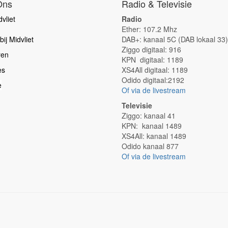
Ons
Radio & Televisie
vliet
Radio
Ether: 107.2 Mhz
ij Midvliet
DAB+: kanaal 5C (DAB lokaal 33)
Ziggo digitaal: 916
ren
KPN digitaal: 1189
es
XS4All digitaal: 1189
Odido digitaal:2192
e
Of via de livestream
Televisie
Ziggo: kanaal 41
KPN: kanaal 1489
XS4All: kanaal 1489
Odido kanaal 877
Of via de livestream