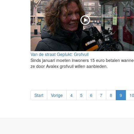
Van de straat Geplukt: Grofvuil
Sinds januari moeten inwoners 15 euro betalen wanne
ze door Avalex grofvuil willen aanbieden.
Start
Vorige
4
5
6
7
8
9
1