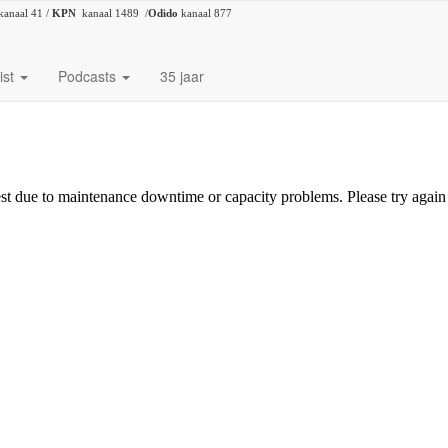
kanaal 41 /
KPN
kanaal 1489 /
Odido
kanaal 877
ist
Podcasts
35 jaar