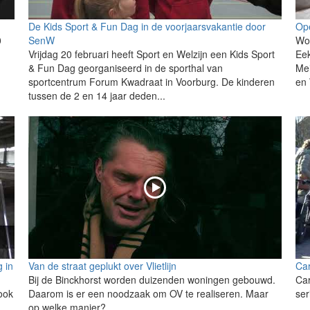
De Kids Sport & Fun Dag in de voorjaarsvakantie door
Ope
0
SenW
Woe
Vrijdag 20 februari heeft Sport en Welzijn een Kids Sport
Eek
& Fun Dag georganiseerd in de sporthal van
Mei
sportcentrum Forum Kwadraat in Voorburg. De kinderen
en 
tussen de 2 en 14 jaar deden...
g in
Van de straat geplukt over Vlietlijn
Car
Bij de Binckhorst worden duizenden woningen gebouwd.
Car
ook
Daarom is er een noodzaak om OV te realiseren. Maar
ser
op welke manier?