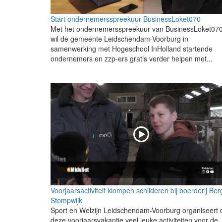
Start ondernemersspreekuur BusinessLoket070
Met het ondernemersspreekuur van BusinessLoket07
wil de gemeente Leidschendam-Voorburg in
samenwerking met Hogeschool InHolland startende
ondernemers en zzp-ers gratis verder helpen met...
Voorjaarsactiviteit klompen schilderen bij boerderij Ber
Stompwijk
Sport en Welzijn Leidschendam-Voorburg organiseert 
deze voorjaarsvakantie veel leuke activiteiten voor de