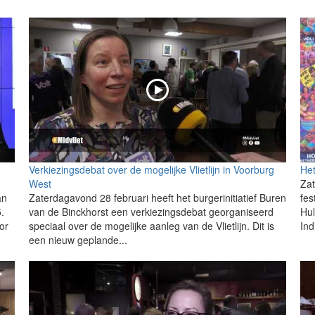
Verkiezingsdebat over de mogelijke Vlietlijn in Voorburg
Het
West
Zat
an
Zaterdagavond 28 februari heeft het burgerinitiatief Buren
fes
.
van de Binckhorst een verkiezingsdebat georganiseerd
Hul
or
speciaal over de mogelijke aanleg van de Vlietlijn. Dit is
Ind
een nieuw geplande...