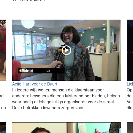
s
Actie Hart voor de Buurt
Lic
In iedere wijk wonen mensen die klaarstaan voor
Op 
ri
anderen: bewoners die een luisterend oor bieden, helpen
de 
waar nodig of iets gezelligs organiseren voor de straat.
Vee
d en
Deze betrokken inwoners zorgen voor...
die