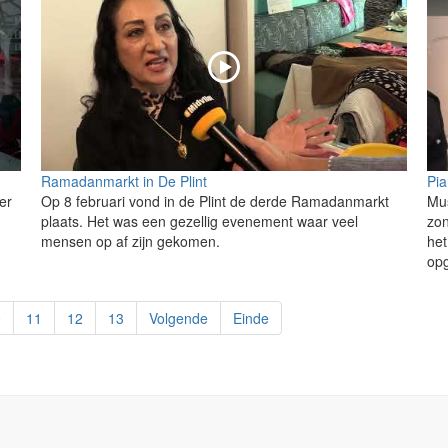
Ramadanmarkt in De Plint
Pia
er
Op 8 februari vond in de Plint de derde Ramadanmarkt
Mus
plaats. Het was een gezellig evenement waar veel
zon
mensen op af zijn gekomen.
het
opg
0
11
12
13
Volgende
Einde