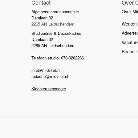
Contact
Over 
Over Mid
Algemene correspondentie
Damlaan 32
Werken b
2265 AN Leidschendam
Adverte
Studioadres & Bezoekadres
Damlaan 32
Vacatur
2265 AN Leidschendam
Redacti
Telefoon studio: 070-3202266
info@midvliet.nl
redactie@midvliet.nl
Klachten procedure