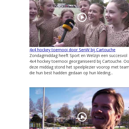
4x4 hockey toernooi door SenW bij Cartouche
Zondagmiddag heeft Sport en Welzijn een succesvol
4x4 hockey toernooi georganiseerd bij Cartouche. O
deze middag stond het speelplezier voorop met tea
die hun best hadden gedaan op hun kleding...