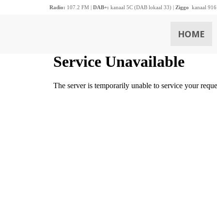
Radio:
107.2 FM |
DAB+:
kanaal 5C (DAB lokaal 33) |
Ziggo
kanaal 916
HOME
ZOEKEN