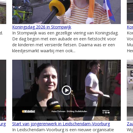
Koningsdag 2026 in Stompwijk
Ko
d.
In Stompwijk was een gezellige viering van Koningsdag.
Kon
De dag begon met een aubade en een fietstocht voor
Vo
de kinderen met versierde fietsen. Daarna was er een
Muz
kleedjesmarkt waarbij men ook...
Her
urg
Start van jongerenwerk in Leidschendam-Voorburg
Zaa
In Leidschendam-Voorburg is een nieuwe organisatie
Wi