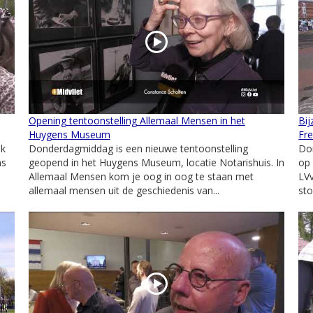
Opening tentoonstelling Allemaal Mensen in het
Bij
Huygens Museum
Fre
ok
Donderdagmiddag is een nieuwe tentoonstelling
Do
ms
geopend in het Huygens Museum, locatie Notarishuis. In
op 
Allemaal Mensen kom je oog in oog te staan met
LVv
allemaal mensen uit de geschiedenis van...
sto