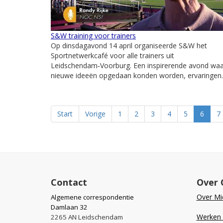
S&W training voor trainers
Op dinsdagavond 14 april organiseerde S&W het
Sportnetwerkcafé voor alle trainers uit
Leidschendam‑Voorburg. Een inspirerende avond waa
nieuwe ideeën opgedaan konden worden, ervaringen..
Start
Vorige
1
2
3
4
5
6
7
Contact
Over 
Over Mid
Algemene correspondentie
Damlaan 32
Werken b
2265 AN Leidschendam