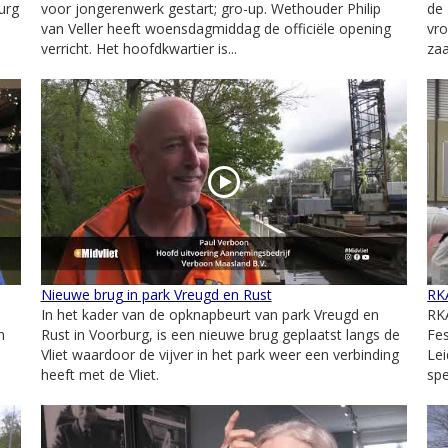
urg
voor jongerenwerk gestart; gro-up. Wethouder Philip
de 
van Veller heeft woensdagmiddag de officiële opening
vro
verricht. Het hoofdkwartier is...
zaa
Nieuwe brug in park Vreugd en Rust
RKA
In het kader van de opknapbeurt van park Vreugd en
RKA
n
Rust in Voorburg, is een nieuwe brug geplaatst langs de
Fes
Vliet waardoor de vijver in het park weer een verbinding
Lei
heeft met de Vliet.
spe