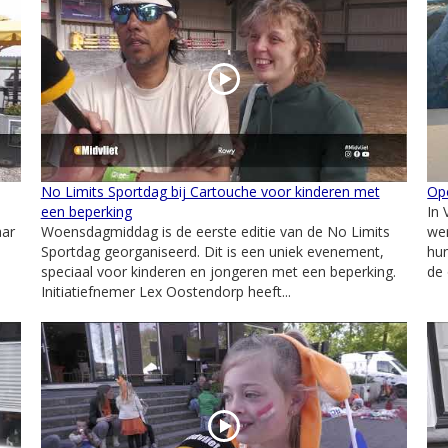
No Limits Sportdag bij Cartouche voor kinderen met
Ope
een beperking
In 
aar
Woensdagmiddag is de eerste editie van de No Limits
wer
Sportdag georganiseerd. Dit is een uniek evenement,
hun
speciaal voor kinderen en jongeren met een beperking.
de 
Initiatiefnemer Lex Oostendorp heeft...