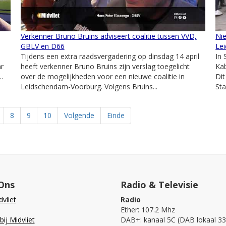
Verkenner Bruno Bruins adviseert coalitie tussen VVD,
Nie
GBLV en D66
Le
Tijdens een extra raadsvergadering op dinsdag 14 april
In 
r
heeft verkenner Bruno Bruins zijn verslag toegelicht
Kab
.
over de mogelijkheden voor een nieuwe coalitie in
Dit
Leidschendam-Voorburg. Volgens Bruins...
Sta
8
9
10
Volgende
Einde
Ons
Radio & Televisie
vliet
Radio
Ether: 107.2 Mhz
ij Midvliet
DAB+: kanaal 5C (DAB lokaal 33