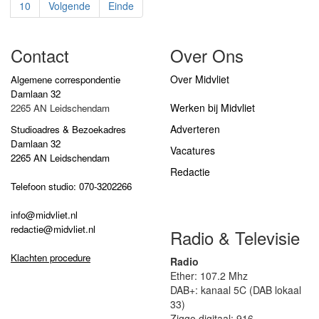
10
Volgende
Einde
Contact
Over Ons
Over Midvliet
Algemene correspondentie
Damlaan 32
Werken bij Midvliet
2265 AN Leidschendam
Adverteren
Studioadres & Bezoekadres
Damlaan 32
Vacatures
2265 AN Leidschendam
Redactie
Telefoon studio: 070-3202266
info@midvliet.nl
redactie@midvliet.nl
Radio & Televisie
Klachten procedure
Radio
Ether: 107.2 Mhz
DAB+: kanaal 5C (DAB lokaal
33)
Ziggo digitaal: 916