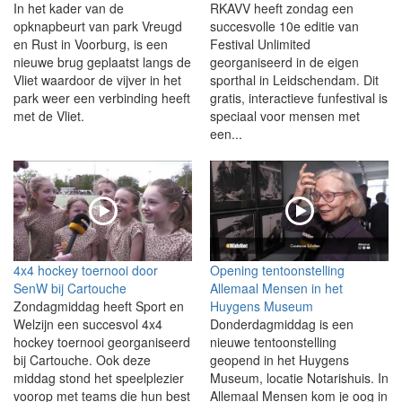
In het kader van de
RKAVV heeft zondag een
opknapbeurt van park Vreugd
succesvolle 10e editie van
en Rust in Voorburg, is een
Festival Unlimited
nieuwe brug geplaatst langs de
georganiseerd in de eigen
Vliet waardoor de vijver in het
sporthal in Leidschendam. Dit
park weer een verbinding heeft
gratis, interactieve funfestival is
met de Vliet.
speciaal voor mensen met
een...
4x4 hockey toernooi door
Opening tentoonstelling
SenW bij Cartouche
Allemaal Mensen in het
Zondagmiddag heeft Sport en
Huygens Museum
Welzijn een succesvol 4x4
Donderdagmiddag is een
hockey toernooi georganiseerd
nieuwe tentoonstelling
bij Cartouche. Ook deze
geopend in het Huygens
middag stond het speelplezier
Museum, locatie Notarishuis. In
voorop met teams die hun best
Allemaal Mensen kom je oog in