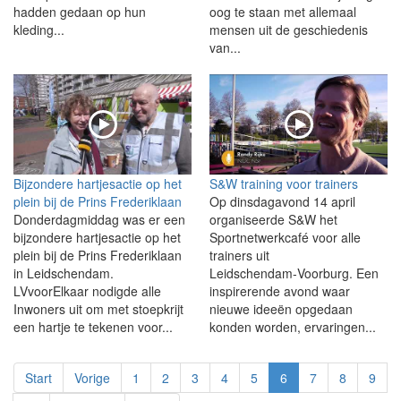
hadden gedaan op hun
oog te staan met allemaal
kleding...
mensen uit de geschiedenis
van...
Bijzondere hartjesactie op het
S&W training voor trainers
plein bij de Prins Frederiklaan
Op dinsdagavond 14 april
Donderdagmiddag was er een
organiseerde S&W het
bijzondere hartjesactie op het
Sportnetwerkcafé voor alle
plein bij de Prins Frederiklaan
trainers uit
in Leidschendam.
Leidschendam‑Voorburg. Een
LVvoorElkaar nodigde alle
inspirerende avond waar
Inwoners uit om met stoepkrijt
nieuwe ideeën opgedaan
een hartje te tekenen voor...
konden worden, ervaringen...
Start
Vorige
1
2
3
4
5
6
7
8
9