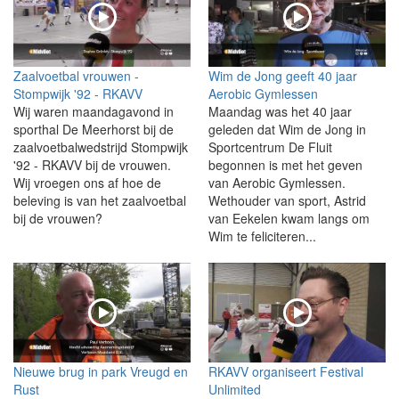
Zaalvoetbal vrouwen -
Wim de Jong geeft 40 jaar
Stompwijk '92 - RKAVV
Aerobic Gymlessen
Wij waren maandagavond in
Maandag was het 40 jaar
sporthal De Meerhorst bij de
geleden dat Wim de Jong in
zaalvoetbalwedstrijd Stompwijk
Sportcentrum De Fluit
'92 - RKAVV bij de vrouwen.
begonnen is met het geven
Wij vroegen ons af hoe de
van Aerobic Gymlessen.
beleving is van het zaalvoetbal
Wethouder van sport, Astrid
bij de vrouwen?
van Eekelen kwam langs om
Wim te feliciteren...
Nieuwe brug in park Vreugd en
RKAVV organiseert Festival
Rust
Unlimited