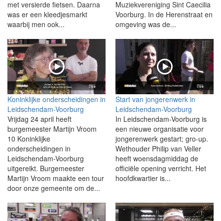
met versierde fietsen. Daarna
Muziekvereniging Sint Caecilia
was er een kleedjesmarkt
Voorburg. In de Herenstraat en
waarbij men ook...
omgeving was de...
Koninklijke onderscheidingen in
Start van jongerenwerk in
Leidschendam-Voorburg
Leidschendam-Voorburg
Vrijdag 24 april heeft
In Leidschendam-Voorburg is
burgemeester Martijn Vroom
een nieuwe organisatie voor
10 Koninklijke
jongerenwerk gestart; gro-up.
onderscheidingen in
Wethouder Philip van Veller
Leidschendam-Voorburg
heeft woensdagmiddag de
uitgereikt. Burgemeester
officiële opening verricht. Het
Martijn Vroom maakte een tour
hoofdkwartier is...
door onze gemeente om de...