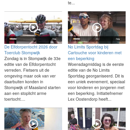
te...
De Elfdorpentocht 2026 door
No Limits Sportdag bij
Toerclub Stompwijk
Cartouche voor kinderen met
Zondag is in Stompwijk de 33e
een beperking
editie van de Elfdorpentocht
Woensdagmiddag is de eerste
verreden. Fietsers uit de
editie van de No Limits
omgeving maar ook van ver
Sportdag georganiseerd. Dit is
daarbuiten konden in
een uniek evenement, speciaal
Stompwijk of Maasland starten
voor kinderen en jongeren met
aan een stoplicht arme
een beperking. Initiatiefnemer
toertocht....
Lex Oostendorp heeft...