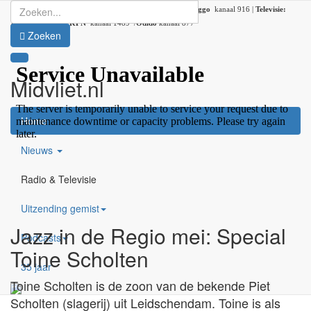
Radio:
107.2 FM |
DAB+:
kanaal 5C (DAB lokaal 33) |
Ziggo
kanaal 916 |
Televisie:
Ziggo
kanaal 41 /
KPN
kanaal 1489 /
Odido
kanaal 877
Zoeken
Midvliet.nl
×
Home
Nieuws
Radio & Televisie
Uitzending gemist
Jazz in de Regio mei: Special
Podcasts
Toine Scholten
35 jaar
Toine Scholten is de zoon van de bekende Piet
Scholten (slagerij) uit Leidschendam. Toine is als