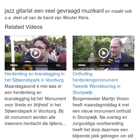
jazz gitarist een veel gevraagd muzikant
en maakt ook
o.a .deel uit van de band van Wouter Kiers.
Related Videos
Herdenking en kranslegging in
Onthulling
het Sijtwendepark in Voorburg
herdenkingsmonument
Maandagavond 4 mei was er
Tweede Wereldoorlog in
een herdenking en
Stompwijk
kranslegging bij het ‘Monument
Burgemeester Martijn Vroom
voor Vrede en Vrijheid’ in het
heeft maandagmiddag 4 mei
Sijtwendepark in Voorburg. Bij
een nieuw monument onthuld
dit monument worden alle
in Stompwijk. Na overleg en
inwoners herdacht die tijdens...
zorgvuldige voorbereiding
heeft het dorp daarmee een
blijvende plek gekregen om stil