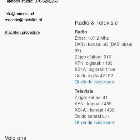
Telefoon studio: 070-3202266
info@midvliet.nl
redactie@midvliet.nl
Radio & Televisie
Radio
Klachten procedure
Ether: 107.2 Mhz
DAB+: kanaal 5C (DAB lokaal
33)
Ziggo digitaal: 916
KPN digitaal: 1189
XS4All digitaal: 1189
Odido digitaal:2192
Of via de livestream
Televisie
Ziggo: kanaal 41
KPN: kanaal 1489
XS4All: kanaal 1489
Odido kanaal 877
Of via de livestream
Volg ons