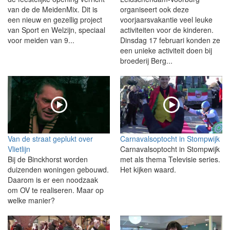
van de de MeidenMix. Dit is
organiseert ook deze
een nieuw en gezellig project
voorjaarsvakantie veel leuke
van Sport en Welzijn, speciaal
activiteiten voor de kinderen.
voor meiden van 9...
Dinsdag 17 februari konden ze
een unieke activiteit doen bij
broederij Berg...
Van de straat geplukt over
Carnavalsoptocht in Stompwijk
Vlietlijn
Carnavalsoptocht in Stompwijk
Bij de Binckhorst worden
met als thema Televisie series.
duizenden woningen gebouwd.
Het kijken waard.
Daarom is er een noodzaak
om OV te realiseren. Maar op
welke manier?