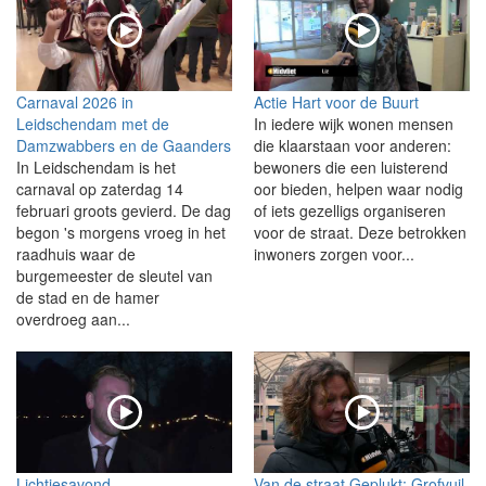
Carnaval 2026 in
Actie Hart voor de Buurt
Leidschendam met de
In iedere wijk wonen mensen
Damzwabbers en de Gaanders
die klaarstaan voor anderen:
In Leidschendam is het
bewoners die een luisterend
carnaval op zaterdag 14
oor bieden, helpen waar nodig
februari groots gevierd. De dag
of iets gezelligs organiseren
begon 's morgens vroeg in het
voor de straat. Deze betrokken
raadhuis waar de
inwoners zorgen voor...
burgemeester de sleutel van
de stad en de hamer
overdroeg aan...
Lichtjesavond
Van de straat Geplukt: Grofvuil