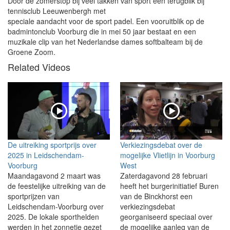
Door de zomerstop bij veel takken van sport een terugblik bij
tennisclub Leeuwenbergh met
speciale aandacht voor de sport padel. Een vooruitblik op de
badmintonclub Voorburg die in mei 50 jaar bestaat en een
muzikale clip van het Nederlandse dames softbalteam bij de
Groene Zoom.
Related Videos
De uitreiking sportprijs over
Verkiezingsdebat over de
2025 in Leidschendam-
mogelijke Vlietlijn in Voorburg
Voorburg
West
Maandagavond 2 maart was
Zaterdagavond 28 februari
de feestelijke uitreiking van de
heeft het burgerinitiatief Buren
sportprijzen van
van de Binckhorst een
Leidschendam-Voorburg over
verkiezingsdebat
2025. De lokale sporthelden
georganiseerd speciaal over
werden in het zonnetje gezet
de mogelijke aanleg van de