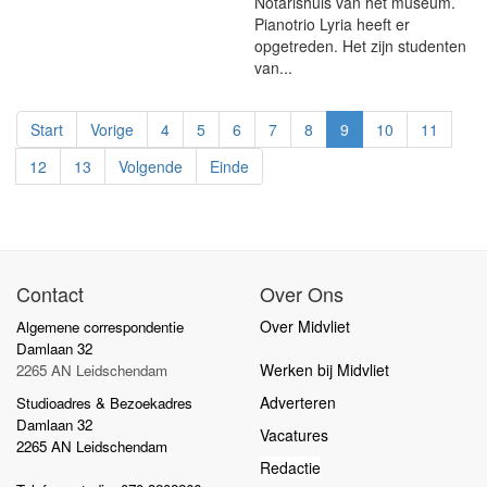
Notarishuis van het museum.
Pianotrio Lyria heeft er
opgetreden. Het zijn studenten
van...
Start
Vorige
4
5
6
7
8
9
10
11
12
13
Volgende
Einde
Contact
Over Ons
Over Midvliet
Algemene correspondentie
Damlaan 32
Werken bij Midvliet
2265 AN Leidschendam
Adverteren
Studioadres & Bezoekadres
Damlaan 32
Vacatures
2265 AN Leidschendam
Redactie