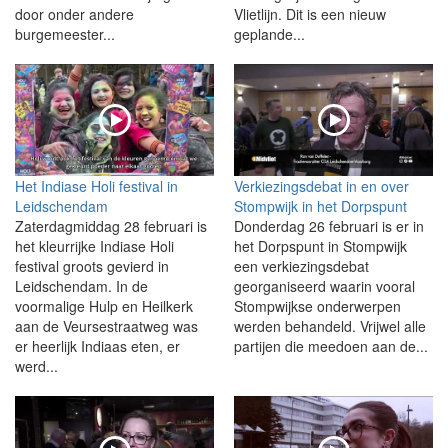
door onder andere
Vlietlijn. Dit is een nieuw
burgemeester...
geplande...
Het Indiase Holi festival in
Verkiezingsdebat in en over
Leidschendam
Stompwijk in het Dorpspunt
Zaterdagmiddag 28 februari is
Donderdag 26 februari is er in
het kleurrijke Indiase Holi
het Dorpspunt in Stompwijk
festival groots gevierd in
een verkiezingsdebat
Leidschendam. In de
georganiseerd waarin vooral
voormalige Hulp en Heilkerk
Stompwijkse onderwerpen
aan de Veursestraatweg was
werden behandeld. Vrijwel alle
er heerlijk Indiaas eten, er
partijen die meedoen aan de...
werd...