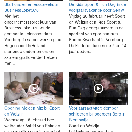
Start ondernemersspreekuur
De Kids Sport & Fun Dag in de
BusinessLoket070
voorjaarsvakantie door SenW
Met het
Vrijdag 20 februari heeft Sport
ondernemersspreekuur van
en Welzijn een Kids Sport &
BusinessLoket070 wil de
Fun Dag georganiseerd in de
gemeente Leidschendam-
sporthal van sportcentrum
Voorburg in samenwerking met
Forum Kwadraat in Voorburg.
Hogeschool InHolland
De kinderen tussen de 2 en 14
startende ondernemers en
jaar deden...
zzp-ers gratis verder helpen
met...
Opening Meiden Mix bij Sport
Voorjaarsactiviteit klompen
en Welzijn
schilderen bij boerderij Berg in
Woensdag 18 februari heeft
Stompwijk
wethouder Astrid van Eekelen
Sport en Welzijn
de feestelijke opening verricht
Leidschendam-Voorburg