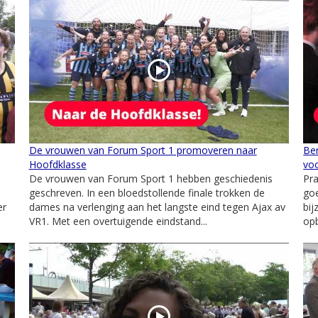
De vrouwen van Forum Sport 1 promoveren naar
Ben
Hoofdklasse
voo
De vrouwen van Forum Sport 1 hebben geschiedenis
Pra
geschreven. In een bloedstollende finale trokken de
goe
er
dames na verlenging aan het langste eind tegen Ajax av
bij
VR1. Met een overtuigende eindstand...
opb