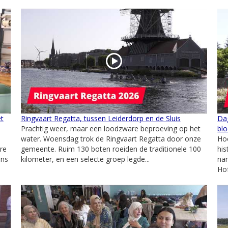
et
Ringvaart Regatta, tussen Leiderdorp en de Sluis
Dag
Prachtig weer, maar een loodzware beproeving op het
bl
water. Woensdag trok de Ringvaart Regatta door onze
Hoe
re
gemeente. Ruim 130 boten roeiden de traditionele 100
his
ens
kilometer, en een selecte groep legde...
nam
Hof