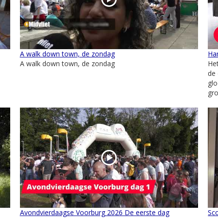
A walk down town, de zondag
Ha
A walk down town, de zondag
Het
de
glo
gro
Avondvierdaagse Voorburg 2026 De eerste dag
Sc