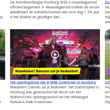
De Avondvierdaagse Voorburg 2026 is maandagavond
Dr
officieel begonnen! 🎉 Maandagavond trokken de eerste
De 
wandelaars de wandelschoenen aan voor dag 1. Dit jaar
zat
je
is het drukker en gezelliger dan...
Hu
wer
Het openingsfeest van A Walk Downtown in Voorburg
Sc
Wandelen? Dansen zul je bedoelen! Het Stationsplein in
Vr
Voorburg was gisteravond het decor van een
ver
drukbezochte openingsavond van het driedaagse
Sto
e
festival A Walk Downtown.
Oly