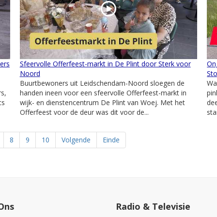
mers
Sfeervolle Offerfeest-markt in De Plint door Sterk voor
On
Noord
St
Buurtbewoners uit Leidschendam-Noord sloegen de
Wat
rs,
handen ineen voor een sfeervolle Offerfeest-markt in
pi
cs
wijk- en dienstencentrum De Plint van Woej. Met het
de
Offerfeest voor de deur was dit voor de...
sta
8
9
10
Volgende
Einde
Ons
Radio & Televisie