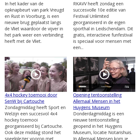
In het kader van de
RKAVV heeft zondag een
opknapbeurt van park Vreugd
succesvolle 10e editie van
en Rust in Voorburg, is een
Festival Unlimited
nieuwe brug geplaatst langs
georganiseerd in de eigen
de Vliet waardoor de vijver in
sporthal in Leidschendam. Dit
het park weer een verbinding
gratis, interactieve funfestival
heeft met de Vliet.
is speciaal voor mensen met
een...
4x4 hockey toernooi door
Opening tentoonstelling
SenW bij Cartouche
Allemaal Mensen in het
Zondagmiddag heeft Sport en
Huygens Museum
Welzijn een succesvol 4x4
Donderdagmiddag is een
hockey toernooi
nieuwe tentoonstelling
georganiseerd bij Cartouche.
geopend in het Huygens
Ook deze middag stond het
Museum, locatie Notarishuis.
speelplezier voorop met
In Allemaal Mensen kom je