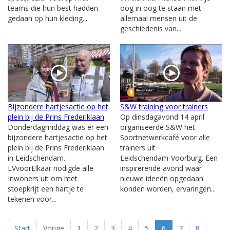
teams die hun best hadden
oog in oog te staan met
gedaan op hun kleding...
allemaal mensen uit de
geschiedenis van...
Bijzondere hartjesactie op het
S&W training voor trainers
plein bij de Prins Frederiklaan
Op dinsdagavond 14 april
Donderdagmiddag was er een
organiseerde S&W het
bijzondere hartjesactie op het
Sportnetwerkcafé voor alle
plein bij de Prins Frederiklaan
trainers uit
in Leidschendam.
Leidschendam‑Voorburg. Een
LVvoorElkaar nodigde alle
inspirerende avond waar
Inwoners uit om met
nieuwe ideeën opgedaan
stoepkrijt een hartje te
konden worden, ervaringen...
tekenen voor...
Start
Vorige
1
2
3
4
5
6
7
8