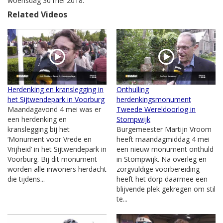
woensdag 30 mei 2018.
Related Videos
Herdenking en kranslegging in
Onthulling
het Sijtwendepark in Voorburg
herdenkingsmonument
Maandagavond 4 mei was er
Tweede Wereldoorlog in
een herdenking en
Stompwijk
kranslegging bij het
Burgemeester Martijn Vroom
‘Monument voor Vrede en
heeft maandagmiddag 4 mei
Vrijheid’ in het Sijtwendepark in
een nieuw monument onthuld
Voorburg. Bij dit monument
in Stompwijk. Na overleg en
worden alle inwoners herdacht
zorgvuldige voorbereiding
die tijdens...
heeft het dorp daarmee een
blijvende plek gekregen om stil
te...