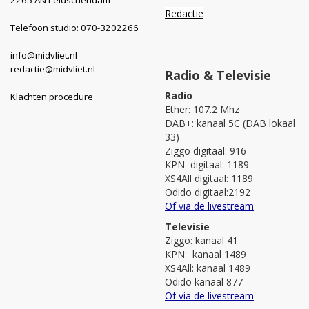
Redactie
Telefoon studio: 070-3202266
info@midvliet.nl
redactie@midvliet.nl
Radio & Televisie
Radio
Klachten procedure
Ether: 107.2 Mhz
DAB+: kanaal 5C (DAB lokaal
33)
Ziggo digitaal: 916
KPN digitaal: 1189
XS4All digitaal: 1189
Odido digitaal:2192
Of via de livestream
Televisie
Ziggo: kanaal 41
KPN: kanaal 1489
XS4All: kanaal 1489
Odido kanaal 877
Of via de livestream