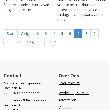
financiële ondersteuning van
vond in het raadhuis van
de gemeente. Het...
Leidschendam een grote
uitslagenavond plaats. Onder
het...
Start
Vorige
2
3
4
5
6
7
8
9
10
11
Volgende
Einde
Contact
Over Ons
Over Midvliet
Algemene correspondentie
Damlaan 32
Werken bij Midvliet
2265 AN Leidschendam
Adverteren
Studioadres & Bezoekadres
Damlaan 32
Vacatures
2265 AN Leidschendam