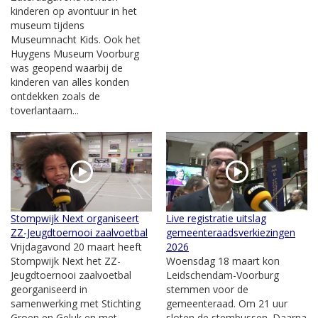
kinderen op avontuur in het
museum tijdens
Museumnacht Kids. Ook het
Huygens Museum Voorburg
was geopend waarbij de
kinderen van alles konden
ontdekken zoals de
toverlantaarn...
Stompwijk Next organiseert
Live registratie uitslag
ZZ-Jeugdtoernooi zaalvoetbal
gemeenteraadsverkiezingen
Vrijdagavond 20 maart heeft
2026
Stompwijk Next het ZZ-
Woensdag 18 maart kon
Jeugdtoernooi zaalvoetbal
Leidschendam-Voorburg
georganiseerd in
stemmen voor de
samenwerking met Stichting
gemeenteraad. Om 21 uur
Groen en Geluk en met
sloten de stembussen. Daarna