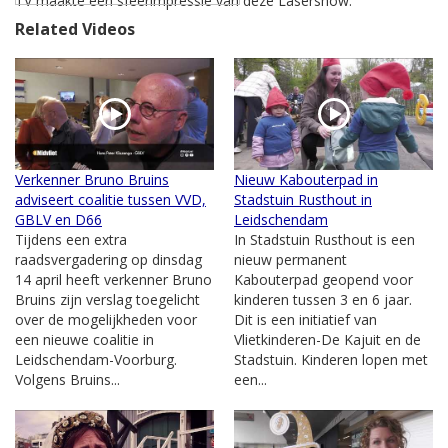
TV maakte een sfeerimpressie van deze Lasershow.
Related Videos
Verkenner Bruno Bruins
Nieuw Kabouterpad in
adviseert coalitie tussen VVD,
Stadstuin Rusthout in
GBLV en D66
Leidschendam
Tijdens een extra
In Stadstuin Rusthout is een
raadsvergadering op dinsdag
nieuw permanent
14 april heeft verkenner Bruno
Kabouterpad geopend voor
Bruins zijn verslag toegelicht
kinderen tussen 3 en 6 jaar.
over de mogelijkheden voor
Dit is een initiatief van
een nieuwe coalitie in
Vlietkinderen-De Kajuit en de
Leidschendam-Voorburg.
Stadstuin. Kinderen lopen met
Volgens Bruins...
een...