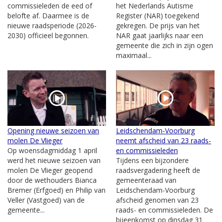
commissieleden de eed of
het Nederlands Autisme
belofte af. Daarmee is de
Register (NAR) toegekend
nieuwe raadsperiode (2026-
gekregen. De prijs van het
2030) officieel begonnen.
NAR gaat jaarlijks naar een
gemeente die zich in zijn ogen
maximaal...
Opening nieuwe seizoen van
Leidschendam-Voorburg
molen De Vlieger
neemt afscheid van 23 raads-
Op woensdagmiddag 1 april
en commissieleden
werd het nieuwe seizoen van
Tijdens een bijzondere
molen De Vlieger geopend
raadsvergadering heeft de
door de wethouders Bianca
gemeenteraad van
Bremer (Erfgoed) en Philip van
Leidschendam-Voorburg
Veller (Vastgoed) van de
afscheid genomen van 23
gemeente...
raads- en commissieleden. De
bijeenkomst op dinsdag 31