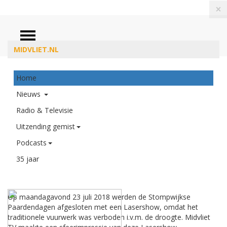
×
ZOEKEN
MIDVLIET.NL
Home
Nieuws
Radio & Televisie
Uitzending gemist
Podcasts
35 jaar
Lasershow Stompwijk 2018
Op maandagavond 23 juli 2018 werden de Stompwijkse
Paardendagen afgesloten met een Lasershow, omdat het
traditionele vuurwerk was verboden i.v.m. de droogte. Midvliet