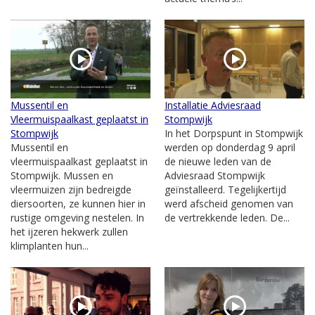
Mussentil en
Installatie Adviesraad
Vleermuispaalkast geplaatst in
Stompwijk
Stompwijk
In het Dorpspunt in Stompwijk
Mussentil en
werden op donderdag 9 april
vleermuispaalkast geplaatst in
de nieuwe leden van de
Stompwijk. Mussen en
Adviesraad Stompwijk
vleermuizen zijn bedreigde
geïnstalleerd. Tegelijkertijd
diersoorten, ze kunnen hier in
werd afscheid genomen van
rustige omgeving nestelen. In
de vertrekkende leden. De...
het ijzeren hekwerk zullen
klimplanten hun...