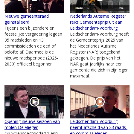
Nieuwe gemeenteraad
Nederlands Autisme Register
geïnstalleerd
reikt Gemeenteprijs uit aan
Tijdens een bijzondere en
Leidschendam-Voorburg
feestelijke vergadering legden
Leidschendam-Voorburg heeft
35 raadsleden en 13
de Gemeenteprijs 2025 van
commissieleden de eed of
het Nederlands Autisme
belofte af. Daarmee is de
Register (NAR) toegekend
nieuwe raadsperiode (2026-
gekregen. De prijs van het
2030) officieel begonnen.
NAR gaat jaarlijks naar een
gemeente die zich in zijn ogen
maximaal...
Opening nieuwe seizoen van
Leidschendam-Voorburg
molen De Vlieger
neemt afscheid van 23 raads-
Op woensdagmiddag 1 april
en commissieleden