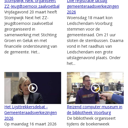
Stompwijk Next organiseert
Live registratie uitslag
ZZ-Jeugdtoernooi zaalvoetbal
gemeenteraadsverkiezingen
Vrijdagavond 20 maart heeft
2026
Stompwijk Next het ZZ-
Woensdag 18 maart kon
Jeugdtoernooi zaalvoetbal
Leidschendam-Voorburg
georganiseerd in
stemmen voor de
samenwerking met Stichting
gemeenteraad. Om 21 uur
Groen en Geluk en met
sloten de stembussen. Daarna
financiële ondersteuning van
vond in het raadhuis van
de gemeente. Het...
Leidschendam een grote
uitslagenavond plaats. Onder
het...
Het Lijsttrekkersdebat -
Reizend computer museum in
Gemeenteraadsverkiezingen
de bibliotheek Voorburg
2026
De bibliotheek organiseert
Op maandag 16 maart 2026
tijdens de boekenweek