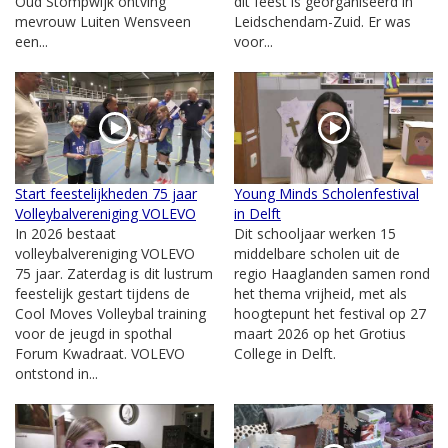
Oud Stompwijk ontving
dit feest is georganiseerd in
mevrouw Luiten Wensveen
Leidschendam-Zuid. Er was
een...
voor...
Start feestelijkheden 75 jaar
Young Minds Scholenfestival
Volleybalvereniging VOLEVO
in Delft
In 2026 bestaat
Dit schooljaar werken 15
volleybalvereniging VOLEVO
middelbare scholen uit de
75 jaar. Zaterdag is dit lustrum
regio Haaglanden samen rond
feestelijk gestart tijdens de
het thema vrijheid, met als
Cool Moves Volleybal training
hoogtepunt het festival op 27
voor de jeugd in spothal
maart 2026 op het Grotius
Forum Kwadraat. VOLEVO
College in Delft.
ontstond in...