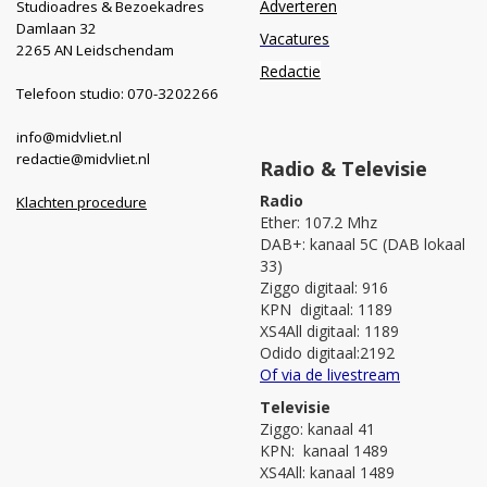
Adverteren
Studioadres & Bezoekadres
Damlaan 32
Vacatures
2265 AN Leidschendam
Redactie
Telefoon studio: 070-3202266
info@midvliet.nl
redactie@midvliet.nl
Radio & Televisie
Radio
Klachten procedure
Ether: 107.2 Mhz
DAB+: kanaal 5C (DAB lokaal
33)
Ziggo digitaal: 916
KPN digitaal: 1189
XS4All digitaal: 1189
Odido digitaal:2192
Of via de livestream
Televisie
Ziggo: kanaal 41
KPN: kanaal 1489
XS4All: kanaal 1489