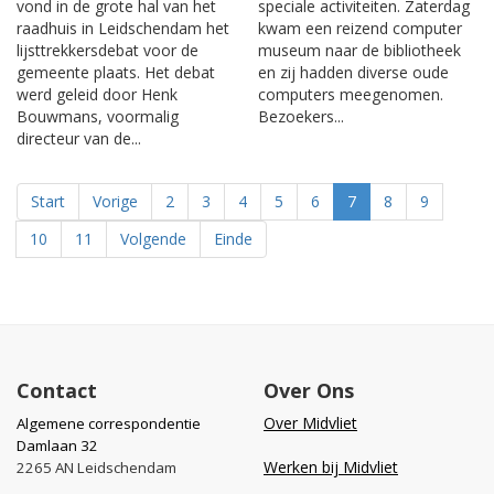
vond in de grote hal van het
speciale activiteiten. Zaterdag
raadhuis in Leidschendam het
kwam een reizend computer
lijsttrekkersdebat voor de
museum naar de bibliotheek
gemeente plaats. Het debat
en zij hadden diverse oude
werd geleid door Henk
computers meegenomen.
Bouwmans, voormalig
Bezoekers...
directeur van de...
Start
Vorige
2
3
4
5
6
7
8
9
10
11
Volgende
Einde
Contact
Over Ons
Over Midvliet
Algemene correspondentie
Damlaan 32
Werken bij Midvliet
2265 AN Leidschendam