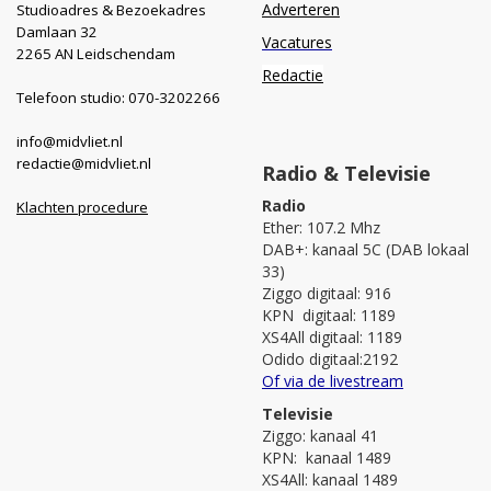
Adverteren
Studioadres & Bezoekadres
Damlaan 32
Vacatures
2265 AN Leidschendam
Redactie
Telefoon studio: 070-3202266
info@midvliet.nl
redactie@midvliet.nl
Radio & Televisie
Radio
Klachten procedure
Ether: 107.2 Mhz
DAB+: kanaal 5C (DAB lokaal
33)
Ziggo digitaal: 916
KPN digitaal: 1189
XS4All digitaal: 1189
Odido digitaal:2192
Of via de livestream
Televisie
Ziggo: kanaal 41
KPN: kanaal 1489
XS4All: kanaal 1489