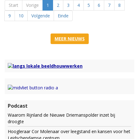
Start
Vorige
1
2
3
4
5
6
7
8
9
10
Volgende
Einde
MEER NIEUWS
Podcast
Waarom Rijnland de Nieuwe Driemanspolder inzet bij
droogte
Hoogleraar Cor Molenaar over leegstand en kansen voor het
Leidschendamse centrum