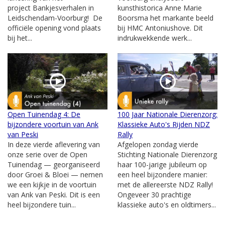
project Bankjesverhalen in
kunsthistorica Anne Marie
Leidschendam-Voorburg! De
Boorsma het markante beeld
officiële opening vond plaats
bij HMC Antoniushove. Dit
bij het...
indrukwekkende werk...
Open Tuinendag 4: De
100 Jaar Nationale Dierenzorg:
bijzondere voortuin van Ank
Klassieke Auto's Rijden NDZ
van Peski
Rally
In deze vierde aflevering van
Afgelopen zondag vierde
onze serie over de Open
Stichting Nationale Dierenzorg
Tuinendag — georganiseerd
haar 100-jarige jubileum op
door Groei & Bloei — nemen
een heel bijzondere manier:
we een kijkje in de voortuin
met de allereerste NDZ Rally!
van Ank van Peski. Dit is een
Ongeveer 30 prachtige
heel bijzondere tuin...
klassieke auto's en oldtimers...