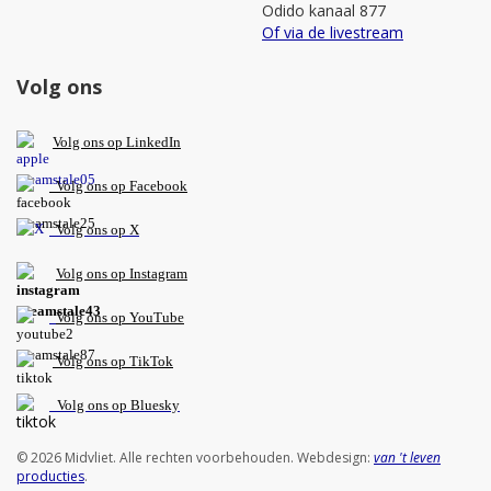
Odido kanaal 877
Of via de livestream
Volg ons
V
olg ons op L
inkedIn
Volg ons op Facebook
Volg ons op X
Volg ons op Instagram
Volg
ons op
YouTube
Volg ons op TikTok
Volg ons op Bluesky
© 2026 Midvliet. Alle rechten voorbehouden. Webdesign:
van 't leven
producties
.