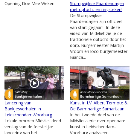
Opening Doe Mee Weken
Stompwijkse Paardendagen
met optocht en ringsteken!
De Stompwijkse
Paardendagen zijn officieel
van start gegaan! In deze
video van Midvliet zie je de
traditionele optocht door het
dorp. Burgemeester Martijn
Vroom en loco-burgemeester
Bianca...
Lancering van
Kunst in LV: Albert Termote &
Bankjesverhalen in
De Barmhartige Samaritaan
Leidschendam-Voorburg
In het tweede deel van de
Lokale omroep Midvliet deed
Midvliet-serie over openbare
verslag van de feestelijke
kunst in Leidschendam-
lancering van het
Voorburg analyseert