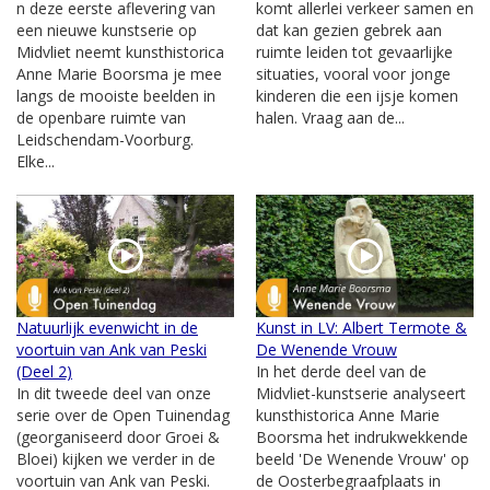
n deze eerste aflevering van
komt allerlei verkeer samen en
een nieuwe kunstserie op
dat kan gezien gebrek aan
Midvliet neemt kunsthistorica
ruimte leiden tot gevaarlijke
Anne Marie Boorsma je mee
situaties, vooral voor jonge
langs de mooiste beelden in
kinderen die een ijsje komen
de openbare ruimte van
halen. Vraag aan de...
Leidschendam-Voorburg.
Elke...
Natuurlijk evenwicht in de
Kunst in LV: Albert Termote &
voortuin van Ank van Peski
De Wenende Vrouw
(Deel 2)
In het derde deel van de
In dit tweede deel van onze
Midvliet-kunstserie analyseert
serie over de Open Tuinendag
kunsthistorica Anne Marie
(georganiseerd door Groei &
Boorsma het indrukwekkende
Bloei) kijken we verder in de
beeld 'De Wenende Vrouw' op
voortuin van Ank van Peski.
de Oosterbegraafplaats in