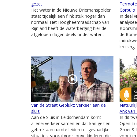
gezet
Termote 
Het water in de Nieuwe Driemanspolder
Corbulo
staat tijdelijk een flink stuk hoger dan
In deel v
normaal! Het Hoogheemraadschap van
analysee
Rijnland heeft de waterberging hier de
Boorsma 
afgelopen dagen deels onder water...
de Romei
indrukw
kruising..
Van de Straat Geplukt: Verkeer aan de
Natuurli
sluis
Ank van 
Aan de Sluis in Leidschendam komt
In dit t
allerlei verkeer samen en dat kan gezien
Open Tu
gebrek aan ruimte leiden tot gevaarlijke
Groei & 
situaties, vooral voor jonge kinderen die
voortuin