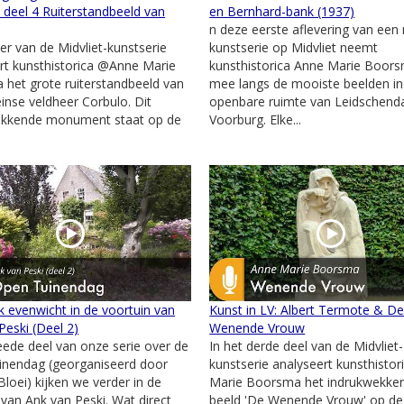
deel 4 Ruiterstandbeeld van
en Bernhard-bank (1937)
n deze eerste aflevering van een
ier van de Midvliet-kunstserie
kunstserie op Midvliet neemt
rt kunsthistorica @Anne Marie
kunsthistorica Anne Marie Boors
het grote ruiterstandbeeld van
mee langs de mooiste beelden in
nse veldheer Corbulo. Dit
openbare ruimte van Leidschen
ekkende monument staat op de
Voorburg. Elke...
.
jk evenwicht in de voortuin van
Kunst in LV: Albert Termote & D
Peski (Deel 2)
Wenende Vrouw
weede deel van onze serie over de
In het derde deel van de Midvliet-
inendag (georganiseerd door
kunstserie analyseert kunsthistor
Bloei) kijken we verder in de
Marie Boorsma het indrukwekke
 van Ank van Peski. Wat direct
beeld 'De Wenende Vrouw' op de