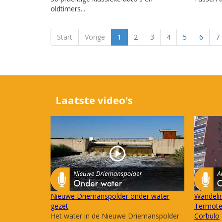
oldtimers...
Start
Vorige
1
2
3
4
5
6
7
Laatste video's
Nieuwe Driemanspolder onder water
Wandelin
gezet
Termote 
Het water in de Nieuwe Driemanspolder
Corbulo