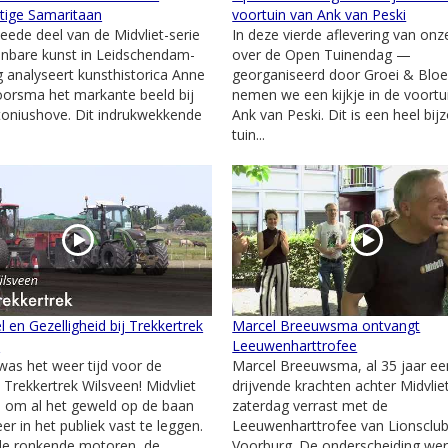
tige Samaritaan
voortuin van Ank van Peski
weede deel van de Midvliet-serie
In deze vierde aflevering van onz
nbare kunst in Leidschendam-
over de Open Tuinendag —
 analyseert kunsthistorica Anne
georganiseerd door Groei & Blo
orsma het markante beeld bij
nemen we een kijkje in de voortu
oniushove. Dit indrukwekkende
Ank van Peski. Dit is een heel bij
tuin...
l en Gezelligheid bij Trekkertrek
Marcel Breeuwsma ontvangt
n
Leeuwenharttrofee
as het weer tijd voor de
Marcel Breeuwsma, al 35 jaar ee
e Trekkertrek Wilsveen! Midvliet
drijvende krachten achter Midvliet
j om al het geweld op de baan
zaterdag verrast met de
er in het publiek vast te leggen.
Leeuwenharttrofee van Lionsclu
e ronkende motoren, de...
Voorburg. De onderscheiding we