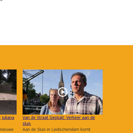
 Juliana
Van de Straat Geplukt: Verkeer aan de
sluis
 nieuwe
Aan de Sluis in Leidschendam komt