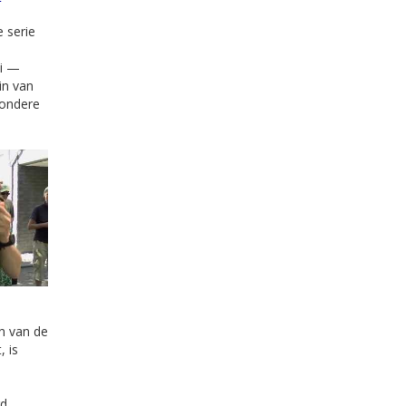
e serie
ei —
in van
zondere
n van de
, is
b
rd