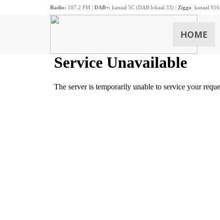
Radio:
107.2 FM |
DAB+:
kanaal 5C (DAB lokaal 33) |
Ziggo
kanaal 916
HOME
ZOEKEN