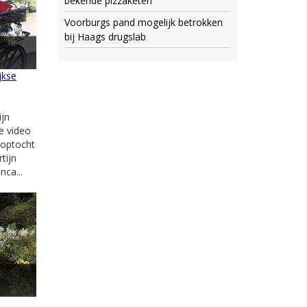
bekende pizzaketen
Voorburgs pand mogelijk betrokken
bij Haags drugslab
jkse
jn
ze video
e optocht
tijn
ca...
e