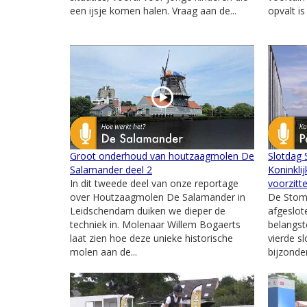
een ijsje komen halen. Vraag aan de...
opvalt is
Groot onderhoud van houtzaagmolen De
Slotdag
Salamander deel 2
Koninkli
In dit tweede deel van onze reportage
voorzitt
over Houtzaagmolen De Salamander in
De Stom
Leidschendam duiken we dieper de
afgeslot
techniek in. Molenaar Willem Bogaerts
belangst
laat zien hoe deze unieke historische
vierde s
molen aan de...
bijzonde