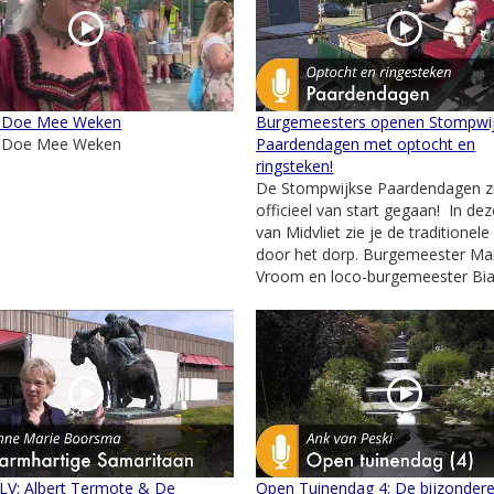
 Doe Mee Weken
Burgemeesters openen Stompwi
 Doe Mee Weken
Paardendagen met optocht en
ringsteken!
De Stompwijkse Paardendagen zi
officieel van start gegaan! In de
van Midvliet zie je de traditionel
door het dorp. Burgemeester Mar
Vroom en loco-burgemeester Bian
 LV: Albert Termote & De
Open Tuinendag 4: De bijzonder