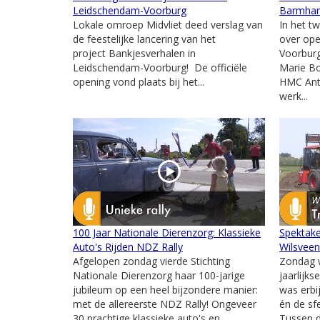
Leidschendam-Voorburg
Barmhar
Lokale omroep Midvliet deed verslag van
In het t
de feestelijke lancering van het
over ope
project Bankjesverhalen in
Voorburg
Leidschendam-Voorburg! De officiële
Marie Bo
opening vond plaats bij het...
HMC Ant
werk...
100 Jaar Nationale Dierenzorg: Klassieke
Spektake
Auto's Rijden NDZ Rally
Wilsvee
Afgelopen zondag vierde Stichting
Zondag w
Nationale Dierenzorg haar 100-jarige
jaarlijks
jubileum op een heel bijzondere manier:
was erbi
met de allereerste NDZ Rally! Ongeveer
én de sfe
30 prachtige klassieke auto's en
Tussen d