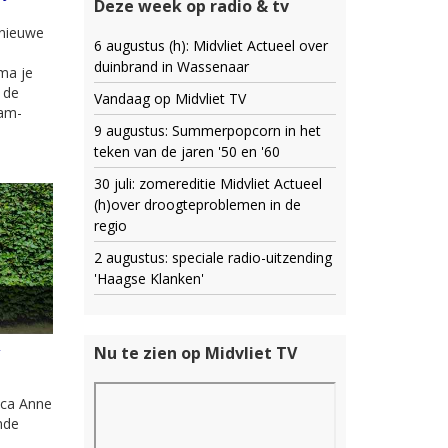
Deze week op radio & tv
 nieuwe
6 augustus (h): Midvliet Actueel over
duinbrand in Wassenaar
ma je
 de
Vandaag op Midvliet TV
dam-
9 augustus: Summerpopcorn in het
teken van de jaren '50 en '60
30 juli: zomereditie Midvliet Actueel
(h)over droogteproblemen in de
regio
2 augustus: speciale radio-uitzending
'Haagse Klanken'
e
Nu te zien op Midvliet TV
ica Anne
nde