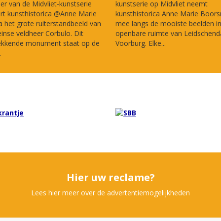
ier van de Midvliet-kunstserie
kunstserie op Midvliet neemt
rt kunsthistorica @Anne Marie
kunsthistorica Anne Marie Boor
het grote ruiterstandbeeld van
mee langs de mooiste beelden i
nse veldheer Corbulo. Dit
openbare ruimte van Leidschen
ekkende monument staat op de
Voorburg. Elke...
.
Hier uw reclame?
Lees hier meer over de advertentiemogelijkheden