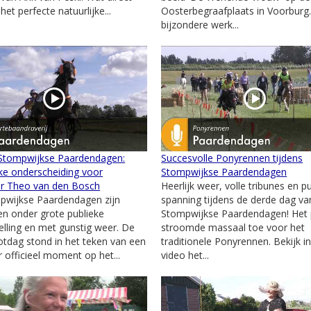
 het perfecte natuurlijke...
Oosterbegraafplaats in Voorburg.
bijzondere werk...
 Stompwijkse Paardendagen:
Succesvolle Ponyrennen tijdens
jke onderscheiding voor
Stompwijkse Paardendagen
er Theo van den Bosch
Heerlijk weer, volle tribunes en p
pwijkse Paardendagen zijn
spanning tijdens de derde dag va
en onder grote publieke
Stompwijkse Paardendagen! Het 
elling en met gunstig weer. De
stroomde massaal toe voor het
lotdag stond in het teken van een
traditionele Ponyrennen. Bekijk i
r officieel moment op het...
video het...