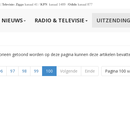
 |
Televisie:
Ziggo
kanaal 41 /
KPN
kanaal 1489 /
Odido
kanaal 877
NIEUWS
RADIO & TELEVISIE
UITZENDING
gorieën getoond worden op deze pagina kunnen deze artikelen bevatt
96
97
98
99
100
Volgende
Einde
Pagina 100 v