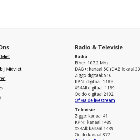
Ons
Radio & Televisie
vliet
Radio
Ether: 107.2 Mhz
ij Midvliet
DAB+: kanaal 5C (DAB lokaal 33
Ziggo digitaal: 916
ren
KPN digitaal: 1189
es
XS4All digitaal: 1189
Odido digitaal:2192
e
Of via de livestream
Televisie
Ziggo: kanaal 41
KPN: kanaal 1489
XS4All: kanaal 1489
Odido kanaal 877