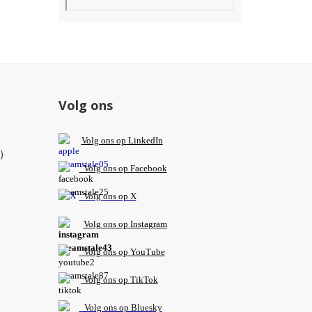
Volg ons
V
olg ons op L
inkedIn
)
Volg ons op Facebook
Volg ons op X
Volg ons op Instagram
Volg
ons op
YouTube
Volg ons op TikTok
Volg ons op Bluesky