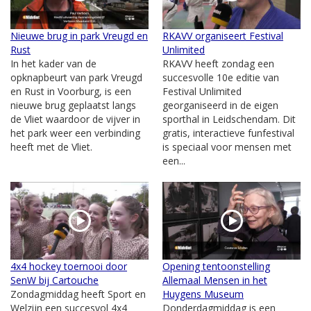
Nieuwe brug in park Vreugd en
RKAVV organiseert Festival
Rust
Unlimited
In het kader van de
RKAVV heeft zondag een
opknapbeurt van park Vreugd
succesvolle 10e editie van
en Rust in Voorburg, is een
Festival Unlimited
nieuwe brug geplaatst langs
georganiseerd in de eigen
de Vliet waardoor de vijver in
sporthal in Leidschendam. Dit
het park weer een verbinding
gratis, interactieve funfestival
heeft met de Vliet.
is speciaal voor mensen met
een...
4x4 hockey toernooi door
Opening tentoonstelling
SenW bij Cartouche
Allemaal Mensen in het
Zondagmiddag heeft Sport en
Huygens Museum
Welzijn een succesvol 4x4
Donderdagmiddag is een