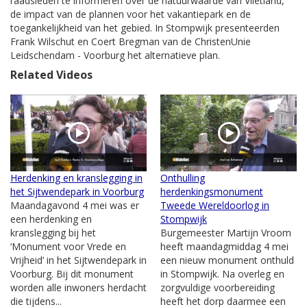
raadsleden te informeren over de natuurwaarde van Vlietland,
de impact van de plannen voor het vakantiepark en de
toegankelijkheid van het gebied. In Stompwijk presenteerden
Frank Wilschut en Coert Bregman van de ChristenUnie
Leidschendam - Voorburg het alternatieve plan.
Related Videos
Herdenking en kranslegging in
Onthulling
het Sijtwendepark in Voorburg
herdenkingsmonument
Maandagavond 4 mei was er
Tweede Wereldoorlog in
een herdenking en
Stompwijk
kranslegging bij het
Burgemeester Martijn Vroom
‘Monument voor Vrede en
heeft maandagmiddag 4 mei
Vrijheid’ in het Sijtwendepark in
een nieuw monument onthuld
Voorburg. Bij dit monument
in Stompwijk. Na overleg en
worden alle inwoners herdacht
zorgvuldige voorbereiding
die tijdens...
heeft het dorp daarmee een