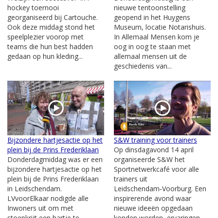
hockey toernooi
nieuwe tentoonstelling
georganiseerd bij Cartouche.
geopend in het Huygens
Ook deze middag stond het
Museum, locatie Notarishuis.
speelplezier voorop met
In Allemaal Mensen kom je
teams die hun best hadden
oog in oog te staan met
gedaan op hun kleding...
allemaal mensen uit de
geschiedenis van...
Bijzondere hartjesactie op het
S&W training voor trainers
plein bij de Prins Frederiklaan
Op dinsdagavond 14 april
Donderdagmiddag was er een
organiseerde S&W het
bijzondere hartjesactie op het
Sportnetwerkcafé voor alle
plein bij de Prins Frederiklaan
trainers uit
in Leidschendam.
Leidschendam‑Voorburg. Een
LVvoorElkaar nodigde alle
inspirerende avond waar
Inwoners uit om met
nieuwe ideeën opgedaan
stoepkrijt een hartje te
konden worden, ervaringen...