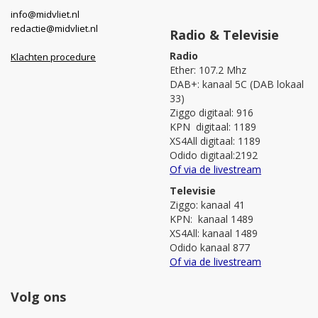
info@midvliet.nl
redactie@midvliet.nl
Radio & Televisie
Radio
Klachten procedure
Ether: 107.2 Mhz
DAB+: kanaal 5C (DAB lokaal
33)
Ziggo digitaal: 916
KPN digitaal: 1189
XS4All digitaal: 1189
Odido digitaal:2192
Of via de livestream
Televisie
Ziggo: kanaal 41
KPN: kanaal 1489
XS4All: kanaal 1489
Odido kanaal 877
Of via de livestream
Volg ons