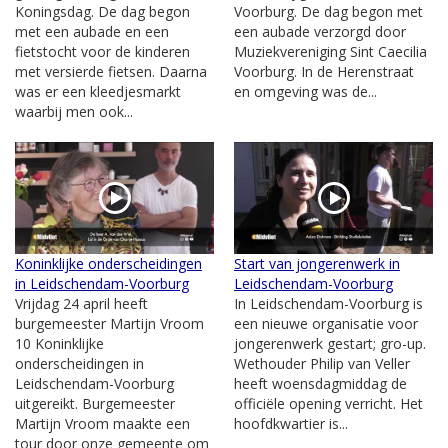
Koningsdag. De dag begon
Voorburg. De dag begon met
met een aubade en een
een aubade verzorgd door
fietstocht voor de kinderen
Muziekvereniging Sint Caecilia
met versierde fietsen. Daarna
Voorburg. In de Herenstraat
was er een kleedjesmarkt
en omgeving was de...
waarbij men ook...
Koninklijke onderscheidingen
Start van jongerenwerk in
in Leidschendam-Voorburg
Leidschendam-Voorburg
Vrijdag 24 april heeft
In Leidschendam-Voorburg is
burgemeester Martijn Vroom
een nieuwe organisatie voor
10 Koninklijke
jongerenwerk gestart; gro-up.
onderscheidingen in
Wethouder Philip van Veller
Leidschendam-Voorburg
heeft woensdagmiddag de
uitgereikt. Burgemeester
officiële opening verricht. Het
Martijn Vroom maakte een
hoofdkwartier is...
tour door onze gemeente om