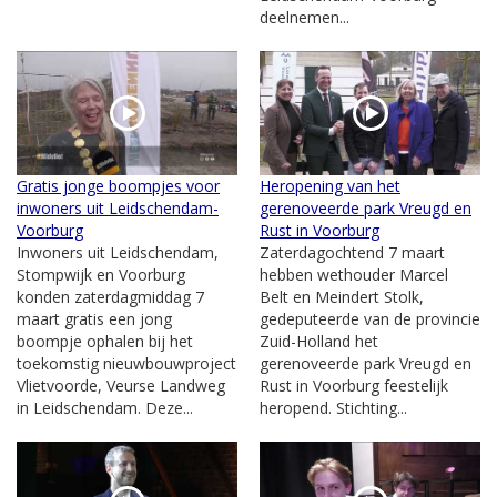
deelnemen...
Gratis jonge boompjes voor
Heropening van het
inwoners uit Leidschendam-
gerenoveerde park Vreugd en
Voorburg
Rust in Voorburg
Inwoners uit Leidschendam,
Zaterdagochtend 7 maart
Stompwijk en Voorburg
hebben wethouder Marcel
konden zaterdagmiddag 7
Belt en Meindert Stolk,
maart gratis een jong
gedeputeerde van de provincie
boompje ophalen bij het
Zuid-Holland het
toekomstig nieuwbouwproject
gerenoveerde park Vreugd en
Vlietvoorde, Veurse Landweg
Rust in Voorburg feestelijk
in Leidschendam. Deze...
heropend. Stichting...