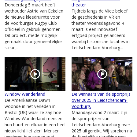
Donderdag 5 maart heeft
theater
wethouder Astrid van Eekelen
Tijdreis langs de Vliet; beleef
de nieuwe kleedruimte voor
de geschiedenis in VR en
de Voorburgse Rugby Club
theater Woensdagavond 4
officieel in gebruik genomen.
maart is een innovatief
Dit project, mede mogelijk
erfgoed project gelanceerd
gemaakt door gemeentelijke
waarbij historische locaties in
steun,...
Leidschendam-Voorburg...
Window Wanderland
De winnaars van de sportprijs
De Amerikaanse Dawn
over 2025 in Leidschendam-
woonde in het verleden in
Voorburg.
Bristol (UK) waar ze zag hoe
Maandagavond 2 maart zijn
Window Wanderland mensen
de sportprijzen van
hun buurt en elkaar in een heel
Leidschendam-Voorburg over
nieuw licht liet zien! Mensen
2025 uitgereikt. Wij spreken na
versieren hun ramen met
de feestelijke uitreiking met