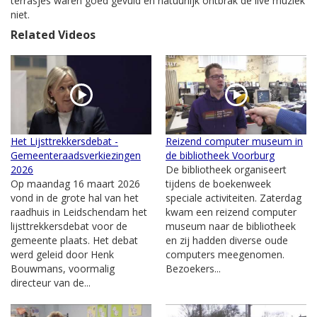
terrasjes waren goed gevuld en natuurlijk ontbrak de live muziek
niet.
Related Videos
Het Lijsttrekkersdebat -
Reizend computer museum in
Gemeenteraadsverkiezingen
de bibliotheek Voorburg
2026
De bibliotheek organiseert
Op maandag 16 maart 2026
tijdens de boekenweek
vond in de grote hal van het
speciale activiteiten. Zaterdag
raadhuis in Leidschendam het
kwam een reizend computer
lijsttrekkersdebat voor de
museum naar de bibliotheek
gemeente plaats. Het debat
en zij hadden diverse oude
werd geleid door Henk
computers meegenomen.
Bouwmans, voormalig
Bezoekers...
directeur van de...