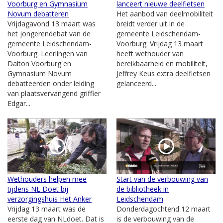
Voorburg en Gymnasium
lanceert nieuwe deelfietsen
Novum debatteren
Het aanbod van deelmobiliteit
Vrijdagavond 13 maart was
breidt verder uit in de
het jongerendebat van de
gemeente Leidschendam-
gemeente Leidschendam-
Voorburg. Vrijdag 13 maart
Voorburg. Leerlingen van
heeft wethouder van
Dalton Voorburg en
bereikbaarheid en mobiliteit,
Gymnasium Novum
Jeffrey Keus extra deelfietsen
debatteerden onder leiding
gelanceerd...
van plaatsvervangend griffier
Edgar...
Wethouders helpen mee
Start van de verbouwing van
tijdens NL Doet bij
de bibliotheek in
verzorgingshuis Het Anker
Leidschendam
Vrijdag 13 maart was de
Donderdagochtend 12 maart
eerste dag van NLdoet. Dat is
is de verbouwing van de