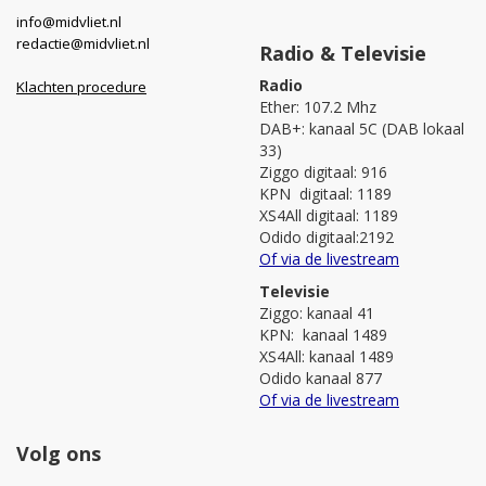
info@midvliet.nl
redactie@midvliet.nl
Radio & Televisie
Radio
Klachten procedure
Ether: 107.2 Mhz
DAB+: kanaal 5C (DAB lokaal
33)
Ziggo digitaal: 916
KPN digitaal: 1189
XS4All digitaal: 1189
Odido digitaal:2192
Of via de livestream
Televisie
Ziggo: kanaal 41
KPN: kanaal 1489
XS4All: kanaal 1489
Odido kanaal 877
Of via de livestream
Volg ons