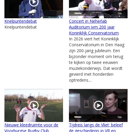
Knelpuntendebat
Concert in Neherlab
Knelpuntendebat
Auditorium ivm 200 jaar
Koninklijk Conservatorium
In 2026 viert het Koninklijk
Conservatorium in Den Haag
zijn 200-jarig jubileum. Een
bijzonder moment om terug
te kijken op twee eeuwen
muziekonderwijs. Dat wordt
gevierd met honderden
optredens....
Nieuwe kleedruimte voor de
Tijdreis langs de Vliet; beleef
Voorburgse Rugby Club
de geschiedenis in VR en