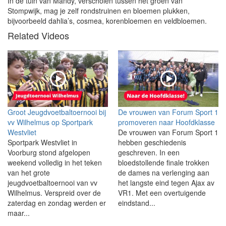
In de tuin van Mandy, verscholen tussen het groen van
Stompwijk, mag je zelf rondstruinen en bloemen plukken,
bijvoorbeeld dahlia’s, cosmea, korenbloemen en veldbloemen.
Related Videos
Groot Jeugdvoetbaltoernooi bij
De vrouwen van Forum Sport 1
vv Wilhelmus op Sportpark
promoveren naar Hoofdklasse
Westvliet
De vrouwen van Forum Sport 1
Sportpark Westvliet in
hebben geschiedenis
Voorburg stond afgelopen
geschreven. In een
weekend volledig in het teken
bloedstollende finale trokken
van het grote
de dames na verlenging aan
jeugdvoetbaltoernooi van vv
het langste eind tegen Ajax av
Wilhelmus. Verspreid over de
VR1. Met een overtuigende
zaterdag en zondag werden er
eindstand...
maar...