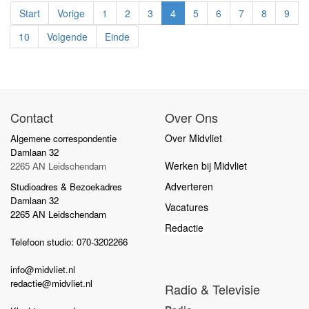
Start
Vorige
1
2
3
4
5
6
7
8
9
10
Volgende
Einde
Contact
Over Ons
Over Midvliet
Algemene correspondentie
Damlaan 32
Werken bij Midvliet
2265 AN Leidschendam
Adverteren
Studioadres & Bezoekadres
Damlaan 32
Vacatures
2265 AN Leidschendam
Redactie
Telefoon studio: 070-3202266
info@midvliet.nl
redactie@midvliet.nl
Radio & Televisie