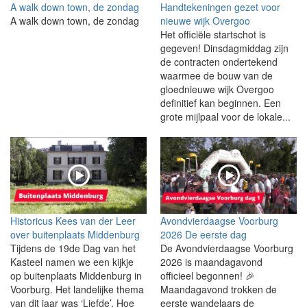
A walk down town, de zondag
Handtekeningen gezet voor
A walk down town, de zondag
nieuwe wijk Overgoo
Het officiële startschot is
gegeven! Dinsdagmiddag zijn
de contracten ondertekend
waarmee de bouw van de
gloednieuwe wijk Overgoo
definitief kan beginnen. Een
grote mijlpaal voor de lokale...
Historicus Kees van der Leer
Avondvierdaagse Voorburg
over buitenplaats Middenburg
2026 De eerste dag
Tijdens de 19de Dag van het
De Avondvierdaagse Voorburg
Kasteel namen we een kijkje
2026 is maandagavond
op buitenplaats Middenburg in
officieel begonnen! 🎉
Voorburg. Het landelijke thema
Maandagavond trokken de
van dit jaar was ‘Liefde’. Hoe
eerste wandelaars de