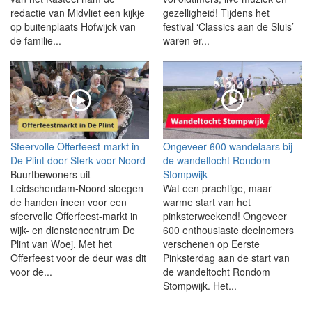
redactie van Midvliet een kijkje
gezelligheid! Tijdens het
op buitenplaats Hofwijck van
festival ‘Classics aan de Sluis’
de familie...
waren er...
Sfeervolle Offerfeest-markt in
Ongeveer 600 wandelaars bij
De Plint door Sterk voor Noord
de wandeltocht Rondom
Buurtbewoners uit
Stompwijk
Leidschendam-Noord sloegen
Wat een prachtige, maar
de handen ineen voor een
warme start van het
sfeervolle Offerfeest-markt in
pinksterweekend! Ongeveer
wijk- en dienstencentrum De
600 enthousiaste deelnemers
Plint van Woej. Met het
verschenen op Eerste
Offerfeest voor de deur was dit
Pinksterdag aan de start van
voor de...
de wandeltocht Rondom
Stompwijk. Het...