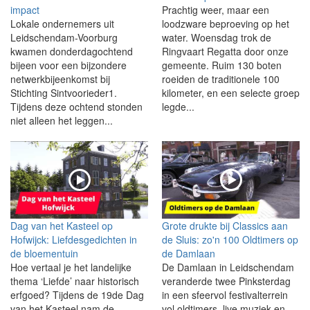
impact
Prachtig weer, maar een
Lokale ondernemers uit
loodzware beproeving op het
Leidschendam-Voorburg
water. Woensdag trok de
kwamen donderdagochtend
Ringvaart Regatta door onze
bijeen voor een bijzondere
gemeente. Ruim 130 boten
netwerkbijeenkomst bij
roeiden de traditionele 100
Stichting Sintvoorieder1.
kilometer, en een selecte groep
Tijdens deze ochtend stonden
legde...
niet alleen het leggen...
Dag van het Kasteel op
Grote drukte bij Classics aan
Hofwijck: Liefdesgedichten in
de Sluis: zo'n 100 Oldtimers op
de bloementuin
de Damlaan
Hoe vertaal je het landelijke
De Damlaan in Leidschendam
thema ‘Liefde’ naar historisch
veranderde twee Pinksterdag
erfgoed? Tijdens de 19de Dag
in een sfeervol festivalterrein
van het Kasteel nam de
vol oldtimers, live muziek en