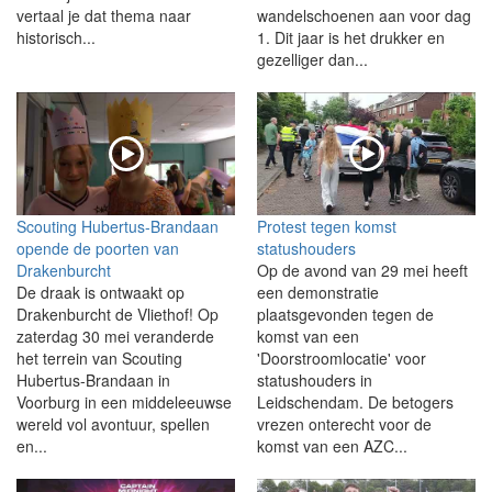
vertaal je dat thema naar
wandelschoenen aan voor dag
historisch...
1. Dit jaar is het drukker en
gezelliger dan...
Scouting Hubertus-Brandaan
Protest tegen komst
opende de poorten van
statushouders
Drakenburcht
Op de avond van 29 mei heeft
De draak is ontwaakt op
een demonstratie
Drakenburcht de Vliethof! Op
plaatsgevonden tegen de
zaterdag 30 mei veranderde
komst van een
het terrein van Scouting
'Doorstroomlocatie' voor
Hubertus-Brandaan in
statushouders in
Voorburg in een middeleeuwse
Leidschendam. De betogers
wereld vol avontuur, spellen
vrezen onterecht voor de
en...
komst van een AZC...