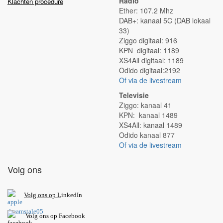
Radio
Klachten procedure
Ether: 107.2 Mhz
DAB+: kanaal 5C (DAB lokaal
33)
Ziggo digitaal: 916
KPN digitaal: 1189
XS4All digitaal: 1189
Odido digitaal:2192
Of via de livestream
Televisie
Ziggo: kanaal 41
KPN: kanaal 1489
XS4All: kanaal 1489
Odido kanaal 877
Of via de livestream
Volg ons
V
olg ons op L
inkedIn
Volg ons op Facebook