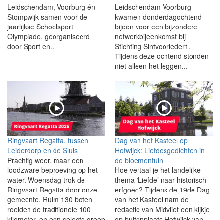
Leidschendam, Voorburg én
Leidschendam-Voorburg
Stompwijk samen voor de
kwamen donderdagochtend
jaarlijkse Schoolsport
bijeen voor een bijzondere
Olympiade, georganiseerd
netwerkbijeenkomst bij
door Sport en...
Stichting Sintvoorieder1.
Tijdens deze ochtend stonden
niet alleen het leggen...
Ringvaart Regatta, tussen
Dag van het Kasteel op
Leiderdorp en de Sluis
Hofwijck: Liefdesgedichten in
Prachtig weer, maar een
de bloementuin
loodzware beproeving op het
Hoe vertaal je het landelijke
water. Woensdag trok de
thema ‘Liefde’ naar historisch
Ringvaart Regatta door onze
erfgoed? Tijdens de 19de Dag
gemeente. Ruim 130 boten
van het Kasteel nam de
roeiden de traditionele 100
redactie van Midvliet een kijkje
kilometer, en een selecte groep
op buitenplaats Hofwijck van