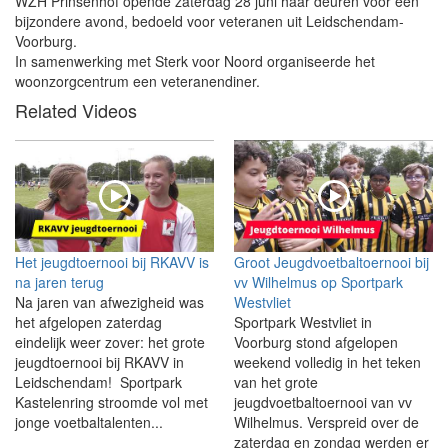
WZH Prinsenhof opende zaterdag 28 juni haar deuren voor een
bijzondere avond, bedoeld voor veteranen uit Leidschendam-
Voorburg.
In samenwerking met Sterk voor Noord organiseerde het
woonzorgcentrum een veteranendiner.
Related Videos
Het jeugdtoernooi bij RKAVV is
Groot Jeugdvoetbaltoernooi bij
na jaren terug
vv Wilhelmus op Sportpark
Na jaren van afwezigheid was
Westvliet
het afgelopen zaterdag
Sportpark Westvliet in
eindelijk weer zover: het grote
Voorburg stond afgelopen
jeugdtoernooi bij RKAVV in
weekend volledig in het teken
Leidschendam! Sportpark
van het grote
Kastelenring stroomde vol met
jeugdvoetbaltoernooi van vv
jonge voetbaltalenten...
Wilhelmus. Verspreid over de
zaterdag en zondag werden er