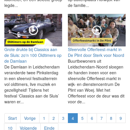
legde...
de familie...
Grote drukte bij Classics aan
Sfeervolle Offerfeest-markt in
de Sluis: zo'n 100 Oldtimers op
De Plint door Sterk voor Noord
de Damlaan
Buurtbewoners uit
De Damlaan in Leidschendam
Leidschendam-Noord sloegen
veranderde twee Pinksterdag
de handen ineen voor een
in een sfeervol festivalterrein
sfeervolle Offerfeest-markt in
vol oldtimers, live muziek en
wijk- en dienstencentrum De
gezelligheid! Tijdens het
Plint van Woej. Met het
festival ‘Classics aan de Sluis’
Offerfeest voor de deur was dit
waren er...
voor de...
Start
Vorige
1
2
3
4
5
6
7
8
9
10
Volgende
Einde