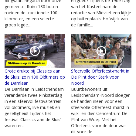
Ringvaart Regatta door onze
erfgoed? Tijdens de 19de Dag
gemeente. Ruim 130 boten
van het Kasteel nam de
roeiden de traditionele 100
redactie van Midvliet een kijkje
kilometer, en een selecte
op buitenplaats Hofwijck van
groep legde...
de familie...
Grote drukte bij Classics aan
Sfeervolle Offerfeest-markt in
de Sluis: zo'n 100 Oldtimers op
De Plint door Sterk voor
de Damlaan
Noord
De Damlaan in Leidschendam
Buurtbewoners uit
veranderde twee Pinksterdag
Leidschendam-Noord sloegen
in een sfeervol festivalterrein
de handen ineen voor een
vol oldtimers, live muziek en
sfeervolle Offerfeest-markt in
gezelligheid! Tijdens het
wijk- en dienstencentrum De
festival ‘Classics aan de Sluis’
Plint van Woej. Met het
waren er...
Offerfeest voor de deur was
dit voor de...