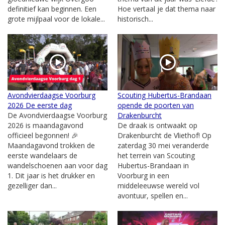
definitief kan beginnen. Een
Hoe vertaal je dat thema naar
grote mijlpaal voor de lokale...
historisch...
Avondvierdaagse Voorburg
Scouting Hubertus-Brandaan
2026 De eerste dag
opende de poorten van
De Avondvierdaagse Voorburg
Drakenburcht
2026 is maandagavond
De draak is ontwaakt op
officieel begonnen! 🎉
Drakenburcht de Vliethof! Op
Maandagavond trokken de
zaterdag 30 mei veranderde
eerste wandelaars de
het terrein van Scouting
wandelschoenen aan voor dag
Hubertus-Brandaan in
1. Dit jaar is het drukker en
Voorburg in een
gezelliger dan...
middeleeuwse wereld vol
avontuur, spellen en...