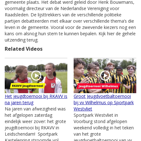
gemeente plaats. Het debat werd geleid door Henk Bouwmans,
voormalig directeur van de Nederlandse Vereniging voor
Raadsleden. De lijsttrekkers van de verschillende politieke
partijen debatteerden met elkaar over verschillende thema’s die
leven in de gemeente. Vooral voor de zwevende kiezers nog een
kans om alsnog hun stem te kunnen bepalen. Kijk hier de gehele
uitzending terug.
Related Videos
Het jeugdtoernooi bij RKAVV is
Groot Jeugdvoetbaltoernooi
na jaren terug
bij vv Wilhelmus op Sportpark
Na jaren van afwezigheid was
Westvliet
het afgelopen zaterdag
Sportpark Westvliet in
eindelijk weer zover: het grote
Voorburg stond afgelopen
jeugdtoernooi bij RKAVV in
weekend volledig in het teken
Leidschendam! Sportpark
van het grote
Kastelenring stroomde vol
jeugdvoetbaltoernooi van vv