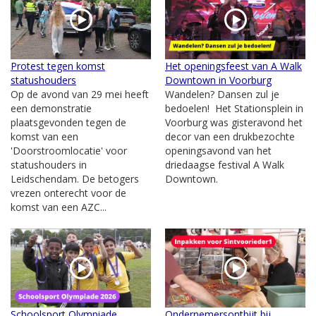
Protest tegen komst
Het openingsfeest van A Walk
statushouders
Downtown in Voorburg
Op de avond van 29 mei heeft
Wandelen? Dansen zul je
een demonstratie
bedoelen! Het Stationsplein in
plaatsgevonden tegen de
Voorburg was gisteravond het
komst van een
decor van een drukbezochte
'Doorstroomlocatie' voor
openingsavond van het
statushouders in
driedaagse festival A Walk
Leidschendam. De betogers
Downtown.
vrezen onterecht voor de
komst van een AZC...
Schoolsport Olympiade
Ondernemersontbijt bij