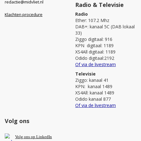
redactie@midvliet.nl
Radio & Televisie
Radio
Klachten procedure
Ether: 107.2 Mhz
DAB+: kanaal 5C (DAB lokaal
33)
Ziggo digitaal: 916
KPN digitaal: 1189
XS4All digitaal: 1189
Odido digitaal:2192
Of via de livestream
Televisie
Ziggo: kanaal 41
KPN: kanaal 1489
XS4All: kanaal 1489
Odido kanaal 877
Of via de livestream
Volg ons
V
olg ons op L
inkedIn