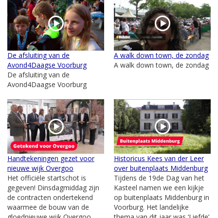
De afsluiting van de
A walk down town, de zondag
Avond4Daagse Voorburg
A walk down town, de zondag
De afsluiting van de
Avond4Daagse Voorburg
Handtekeningen gezet voor
Historicus Kees van der Leer
nieuwe wijk Overgoo
over buitenplaats Middenburg
Het officiële startschot is
Tijdens de 19de Dag van het
gegeven! Dinsdagmiddag zijn
Kasteel namen we een kijkje
de contracten ondertekend
op buitenplaats Middenburg in
waarmee de bouw van de
Voorburg. Het landelijke
gloednieuwe wijk Overgoo
thema van dit jaar was ‘Liefde’.