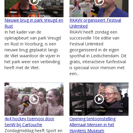
Nieuwe brug in park Vreugd en
RKAVV organiseert Festival
Rust
Unlimited
In het kader van de
RKAVV heeft zondag een
opknapbeurt van park Vreugd
succesvolle 10e editie van
en Rust in Voorburg, is een
Festival Unlimited
nieuwe brug geplaatst langs
georganiseerd in de eigen
de Vliet waardoor de vijver in
sporthal in Leidschendam. Dit
het park weer een verbinding
gratis, interactieve funfestival
heeft met de Vliet.
is speciaal voor mensen met
een...
4x4 hockey toernooi door
Opening tentoonstelling
SenW bij Cartouche
Allemaal Mensen in het
Zondagmiddag heeft Sport en
Huygens Museum