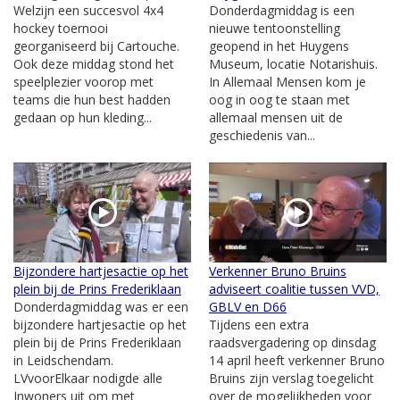
Welzijn een succesvol 4x4
Donderdagmiddag is een
hockey toernooi
nieuwe tentoonstelling
georganiseerd bij Cartouche.
geopend in het Huygens
Ook deze middag stond het
Museum, locatie Notarishuis.
speelplezier voorop met
In Allemaal Mensen kom je
teams die hun best hadden
oog in oog te staan met
gedaan op hun kleding...
allemaal mensen uit de
geschiedenis van...
Bijzondere hartjesactie op het
Verkenner Bruno Bruins
plein bij de Prins Frederiklaan
adviseert coalitie tussen VVD,
Donderdagmiddag was er een
GBLV en D66
bijzondere hartjesactie op het
Tijdens een extra
plein bij de Prins Frederiklaan
raadsvergadering op dinsdag
in Leidschendam.
14 april heeft verkenner Bruno
LVvoorElkaar nodigde alle
Bruins zijn verslag toegelicht
Inwoners uit om met
over de mogelijkheden voor