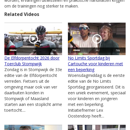
worden, ervaringen uitwisselen en praktische handvatten krijgen
om de trainingen nog sterker te maken.
Related Videos
De Elfdorpentocht 2026 door
No Limits Sportdag bij
Toerclub Stompwijk
Cartouche voor kinderen met
Zondag is in Stompwijk de 33e
een beperking
editie van de Elfdorpentocht
Woensdagmiddag is de eerste
verreden. Fietsers uit de
editie van de No Limits
omgeving maar ook van ver
Sportdag georganiseerd. Dit is
daarbuiten konden in
een uniek evenement, speciaal
Stompwijk of Maasland
voor kinderen en jongeren
starten aan een stoplicht arme
met een beperking.
toertocht....
Initiatiefnemer Lex
Oostendorp heeft...