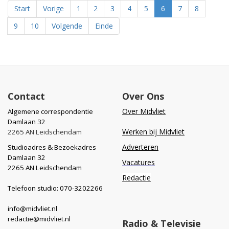
Start
Vorige
1
2
3
4
5
6
7
8
9
10
Volgende
Einde
Contact
Over Ons
Over Midvliet
Algemene correspondentie
Damlaan 32
Werken bij Midvliet
2265 AN Leidschendam
Adverteren
Studioadres & Bezoekadres
Damlaan 32
Vacatures
2265 AN Leidschendam
Redactie
Telefoon studio: 070-3202266
info@midvliet.nl
redactie@midvliet.nl
Radio & Televisie