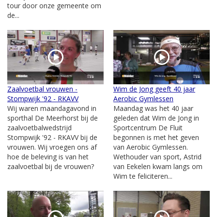
tour door onze gemeente om
de...
Zaalvoetbal vrouwen -
Wim de Jong geeft 40 jaar
Stompwijk '92 - RKAVV
Aerobic Gymlessen
Wij waren maandagavond in
Maandag was het 40 jaar
sporthal De Meerhorst bij de
geleden dat Wim de Jong in
zaalvoetbalwedstrijd
Sportcentrum De Fluit
Stompwijk '92 - RKAVV bij de
begonnen is met het geven
vrouwen. Wij vroegen ons af
van Aerobic Gymlessen.
hoe de beleving is van het
Wethouder van sport, Astrid
zaalvoetbal bij de vrouwen?
van Eekelen kwam langs om
Wim te feliciteren...