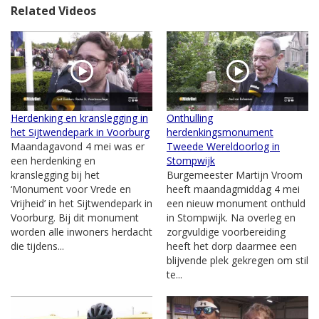
Related Videos
Herdenking en kranslegging in
Onthulling
het Sijtwendepark in Voorburg
herdenkingsmonument
Maandagavond 4 mei was er
Tweede Wereldoorlog in
een herdenking en
Stompwijk
kranslegging bij het
Burgemeester Martijn Vroom
‘Monument voor Vrede en
heeft maandagmiddag 4 mei
Vrijheid’ in het Sijtwendepark in
een nieuw monument onthuld
Voorburg. Bij dit monument
in Stompwijk. Na overleg en
worden alle inwoners herdacht
zorgvuldige voorbereiding
die tijdens...
heeft het dorp daarmee een
blijvende plek gekregen om stil
te...