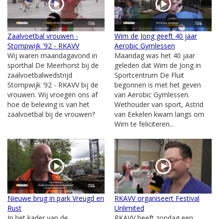
Zaalvoetbal vrouwen -
Wim de Jong geeft 40 jaar
Stompwijk '92 - RKAVV
Aerobic Gymlessen
Wij waren maandagavond in
Maandag was het 40 jaar
sporthal De Meerhorst bij de
geleden dat Wim de Jong in
zaalvoetbalwedstrijd
Sportcentrum De Fluit
Stompwijk '92 - RKAVV bij de
begonnen is met het geven
vrouwen. Wij vroegen ons af
van Aerobic Gymlessen.
hoe de beleving is van het
Wethouder van sport, Astrid
zaalvoetbal bij de vrouwen?
van Eekelen kwam langs om
Wim te feliciteren...
Nieuwe brug in park Vreugd en
RKAVV organiseert Festival
Rust
Unlimited
In het kader van de
RKAVV heeft zondag een