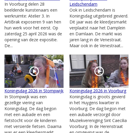
In Voorburg delen 28
Leidschendam
beeldende kunstenaars een
Ook in Leidschendam is
werkruimte: Atelier 3. In
Koningsdag uitgebreid gevierd.
ArtiBrak exposeren 9 van hen
Dit jaar was de kleedjesmarkt
hun werk voor het eerst. Op
verplaatst naar het Damplein
zaterdag 25 april 2026 was de
en Damlaan. De markt was
opening van deze expositie.
jaren lang in de Venestraat.
De...
Maar ook in de Venestraat...
Koningsdag 2026 in Stompwijk
Koningsdag 2026 in Voorburg
In Stompwijk was een
Koningsdag is groots gevierd
gezellige viering van
in het Huygens kwartier in
Koningsdag. De dag begon
Voorburg. De dag begon met
met een aubade en een
een aubade verzorgd door
fietstocht voor de kinderen
Muziekvereniging Sint Caecilia
met versierde fietsen. Daarna
Voorburg. In de Herenstraat
was er een kleedjesmarkt
en omgeving was de...