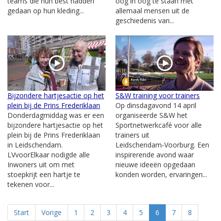
teams die hun best hadden
oog in oog te staan met
gedaan op hun kleding...
allemaal mensen uit de
geschiedenis van...
Bijzondere hartjesactie op het
S&W training voor trainers
plein bij de Prins Frederiklaan
Op dinsdagavond 14 april
Donderdagmiddag was er een
organiseerde S&W het
bijzondere hartjesactie op het
Sportnetwerkcafé voor alle
plein bij de Prins Frederiklaan
trainers uit
in Leidschendam.
Leidschendam‑Voorburg. Een
LVvoorElkaar nodigde alle
inspirerende avond waar
Inwoners uit om met
nieuwe ideeën opgedaan
stoepkrijt een hartje te
konden worden, ervaringen...
tekenen voor...
Start
Vorige
1
2
3
4
5
6
7
8