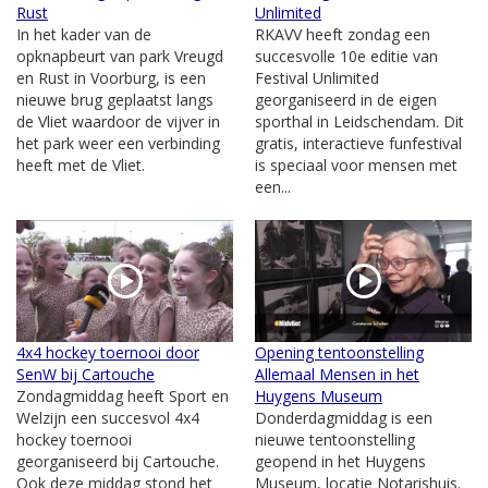
Rust
Unlimited
In het kader van de
RKAVV heeft zondag een
opknapbeurt van park Vreugd
succesvolle 10e editie van
en Rust in Voorburg, is een
Festival Unlimited
nieuwe brug geplaatst langs
georganiseerd in de eigen
de Vliet waardoor de vijver in
sporthal in Leidschendam. Dit
het park weer een verbinding
gratis, interactieve funfestival
heeft met de Vliet.
is speciaal voor mensen met
een...
4x4 hockey toernooi door
Opening tentoonstelling
SenW bij Cartouche
Allemaal Mensen in het
Zondagmiddag heeft Sport en
Huygens Museum
Welzijn een succesvol 4x4
Donderdagmiddag is een
hockey toernooi
nieuwe tentoonstelling
georganiseerd bij Cartouche.
geopend in het Huygens
Ook deze middag stond het
Museum, locatie Notarishuis.