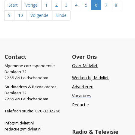
Start
Vorige
1
2
3
4
5
6
7
8
9
10
Volgende
Einde
Contact
Over Ons
Over Midvliet
Algemene correspondentie
Damlaan 32
Werken bij Midvliet
2265 AN Leidschendam
Adverteren
Studioadres & Bezoekadres
Damlaan 32
Vacatures
2265 AN Leidschendam
Redactie
Telefoon studio: 070-3202266
info@midvliet.nl
redactie@midvliet.nl
Radio & Televisie