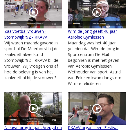
Zaalvoetbal vrouwen -
Wim de Jong geeft 40 jaar
Stompwijk '92 - RKAVV
Aerobic Gymlessen
Wij waren maandagavond in
Maandag was het 40 jaar
sporthal De Meerhorst bij de
geleden dat Wim de Jong in
zaalvoetbalwedstrijd
Sportcentrum De Fluit
Stompwijk '92 - RKAVV bij de
begonnen is met het geven
vrouwen. Wij vroegen ons af
van Aerobic Gymlessen.
hoe de beleving is van het
Wethouder van sport, Astrid
zaalvoetbal bij de vrouwen?
van Eekelen kwam langs om
Wim te feliciteren...
Nieuwe brug in park Vreugd en
RKAVV organiseert Festival