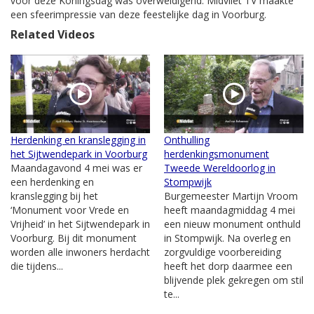
voor deze Koningsdag was overweldigend. Midvliet TV maakte
een sfeerimpressie van deze feestelijke dag in Voorburg.
Related Videos
Herdenking en kranslegging in
Onthulling
het Sijtwendepark in Voorburg
herdenkingsmonument
Maandagavond 4 mei was er
Tweede Wereldoorlog in
een herdenking en
Stompwijk
kranslegging bij het
Burgemeester Martijn Vroom
‘Monument voor Vrede en
heeft maandagmiddag 4 mei
Vrijheid’ in het Sijtwendepark in
een nieuw monument onthuld
Voorburg. Bij dit monument
in Stompwijk. Na overleg en
worden alle inwoners herdacht
zorgvuldige voorbereiding
die tijdens...
heeft het dorp daarmee een
blijvende plek gekregen om stil
te...