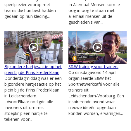
speelplezier voorop met
In Allemaal Mensen kom je
teams die hun best hadden
oog in oog te staan met
gedaan op hun kleding...
allemaal mensen uit de
geschiedenis van...
Bijzondere hartjesactie op het
S&W training voor trainers
plein bij de Prins Frederiklaan
Op dinsdagavond 14 april
Donderdagmiddag was er een
organiseerde S&W het
bijzondere hartjesactie op het
Sportnetwerkcafé voor alle
plein bij de Prins Frederiklaan
trainers uit
in Leidschendam.
Leidschendam‑Voorburg. Een
LVvoorElkaar nodigde alle
inspirerende avond waar
Inwoners uit om met
nieuwe ideeën opgedaan
stoepkrijt een hartje te
konden worden, ervaringen...
tekenen voor...