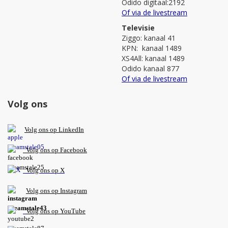
Odido digitaal:2192
Of via de livestream
Televisie
Ziggo: kanaal 41
KPN: kanaal 1489
XS4All: kanaal 1489
Odido kanaal 877
Of via de livestream
Volg ons
V
olg ons op L
inkedIn
Volg ons op Facebook
Volg ons op X
Volg ons op Instagram
Volg
ons op
YouTube