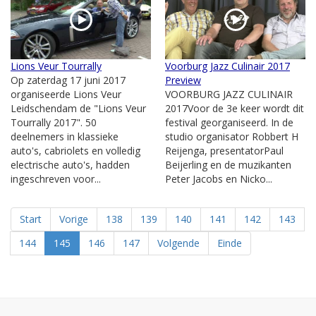
Lions Veur Tourrally
Voorburg Jazz Culinair 2017
Op zaterdag 17 juni 2017
Preview
organiseerde Lions Veur
VOORBURG JAZZ CULINAIR
Leidschendam de "Lions Veur
2017Voor de 3e keer wordt dit
Tourrally 2017". 50
festival georganiseerd. In de
deelnemers in klassieke
studio organisator Robbert H
auto's, cabriolets en volledig
Reijenga, presentatorPaul
electrische auto's, hadden
Beijerling en de muzikanten
ingeschreven voor...
Peter Jacobs en Nicko...
Start
Vorige
138
139
140
141
142
143
144
145
146
147
Volgende
Einde