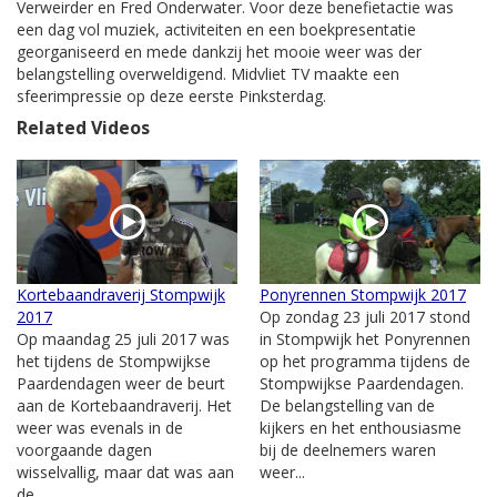
Verweirder en Fred Onderwater. Voor deze benefietactie was
een dag vol muziek, activiteiten en een boekpresentatie
georganiseerd en mede dankzij het mooie weer was der
belangstelling overweldigend. Midvliet TV maakte een
sfeerimpressie op deze eerste Pinksterdag.
Related Videos
Kortebaandraverij Stompwijk
Ponyrennen Stompwijk 2017
2017
Op zondag 23 juli 2017 stond
Op maandag 25 juli 2017 was
in Stompwijk het Ponyrennen
het tijdens de Stompwijkse
op het programma tijdens de
Paardendagen weer de beurt
Stompwijkse Paardendagen.
aan de Kortebaandraverij. Het
De belangstelling van de
weer was evenals in de
kijkers en het enthousiasme
voorgaande dagen
bij de deelnemers waren
wisselvallig, maar dat was aan
weer...
de...