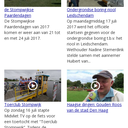
de Stompwijkse
Ondergrondse boring riool
Paardendagen
Leidschendam
De Stompwijkse
Op maandagmiddag 17 juli
Paardendagen van 2017
2017 werd het officiële
komen er weer aan van 21 tot
startsein gegeven voor de
en met 24 juli 2017.
ondergrondse boring t.b.v. het
riool in Leidschendam.
Wethouder Nadine Stemerdink
stelde samen met aannemer
Huibert van...
Toerclub Stompwijk
Haagse dingen: Gouden Roos
Op zondag 16 juli stapte
van de stad Den Haag
Midvliet TV op de fiets voor
een toertocht met “Toerclub
Stompwijk”. Tijdens de