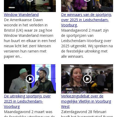
Window Wanderland
De winnaars van de sportprijs
De Amerikaanse Dawn
over 2025 in Leidschendam-
woonde in het verleden in
Voorburg.
Bristol (UK) waar ze zag hoe
Maandagavond 2 maart zijn
Window Wanderland mensen
de sportprijzen van
hun buurt en elkaar in een heel
Leidschendam-Voorburg over
nieuw licht liet zien! Mensen
2025 uitgereikt. Wij spreken na
versieren hun ramen met
de feestelijke uitreiking met
papier en...
alle winnaars.
De uitreiking sportprijs over
Verkiezingsdebat over de
2025 in Leidschendam-
mogelijke Vlietlijn in Voorburg
Voorburg
West
Maandagavond 2 maart was
Zaterdagavond 28 februari
de feestelijke uitreiking van de
heeft het burgerinitiatief Buren