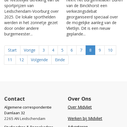
sportprijzen van
van de Binckhorst een
Leidschendam-Voorburg over
verkiezingsdebat
2025. De lokale sporthelden
georganiseerd speciaal over
werden in het zonnetje gezet
de mogelijke aanleg van de
door onder andere
Vlietlijn. Dit is een nieuw
burgemeester...
geplande...
Start
Vorige
3
4
5
6
7
8
9
10
11
12
Volgende
Einde
Contact
Over Ons
Over Midvliet
Algemene correspondentie
Damlaan 32
Werken bij Midvliet
2265 AN Leidschendam
Adverteren
Studioadres & Bezoekadres