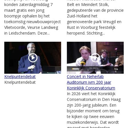
konden zaterdagmiddag 7
Belt en Meindert Stolk,
maart gratis een jong
gedeputeerde van de provincie
boompje ophalen bij het
Zuid-Holland het
toekomstig nieuwbouwproject
gerenoveerde park Vreugd en
Vlietvoorde, Veurse Landweg
Rust in Voorburg feestelijk
in Leidschendam. Deze...
heropend. Stichting...
Knelpuntendebat
Concert in Neherlab
Knelpuntendebat
Auditorium ivm 200 jaar
Koninklijk Conservatorium
In 2026 viert het Koninklijk
Conservatorium in Den Haag
zijn 200-jarig jubileum. Een
bijzonder moment om terug
te kijken op twee eeuwen
muziekonderwijs. Dat wordt
gevierd met honderden