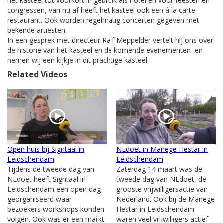
het kasteel tot voorkort in gebruik als hotel en voor feesten en
congressen, van nu af heeft het kasteel ook een á la carte
restaurant. Ook worden regelmatig concerten gegeven met
bekende artiesten.
In een gesprek met directeur Ralf Meppelder vertelt hij ons over
de historie van het kasteel en de komende evenementen en
nemen wij een kijkje in dit prachtige kasteel.
Related Videos
Open huis bij Signtaal in
NLdoet in Manege Hestar in
Leidschendam
Leidschendam
Tijdens de tweede dag van
Zaterdag 14 maart was de
NLdoet heeft Signtaal in
tweede dag van NLdoet, de
Leidschendam een open dag
grooste vrijwilligersactie van
georganiseerd waar
Nederland. Ook bij de Manege
bezoekers workshops konden
Hestar in Leidschendam
volgen. Ook was er een markt
waren veel vrijwilligers actief