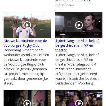
optredens....
Nieuwe kleedruimte voor de
Tijdreis langs de Vliet; beleef
Voorburgse Rugby Club
de geschiedenis in VR en
Donderdag 5 maart heeft
theater
wethouder Astrid van Eekelen
Tijdreis langs de Vliet; beleef
de nieuwe kleedruimte voor
de geschiedenis in VR en
de Voorburgse Rugby Club
theater Woensdagavond 4
officieel in gebruik genomen.
maart is een innovatief
Dit project, mede mogelijk
erfgoed project gelanceerd
gemaakt door gemeentelijke
waarbij historische locaties in
steun,...
Leidschendam-Voorburg...