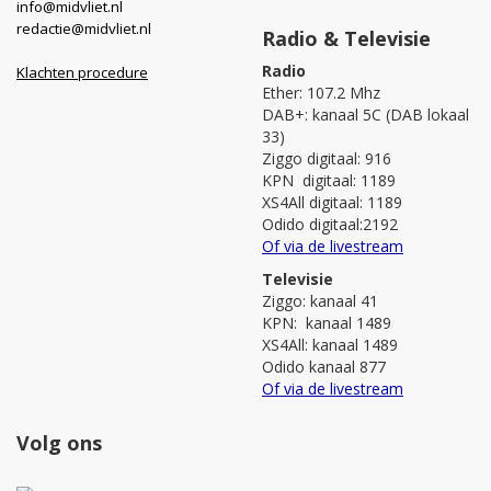
info@midvliet.nl
redactie@midvliet.nl
Radio & Televisie
Radio
Klachten procedure
Ether: 107.2 Mhz
DAB+: kanaal 5C (DAB lokaal
33)
Ziggo digitaal: 916
KPN digitaal: 1189
XS4All digitaal: 1189
Odido digitaal:2192
Of via de livestream
Televisie
Ziggo: kanaal 41
KPN: kanaal 1489
XS4All: kanaal 1489
Odido kanaal 877
Of via de livestream
Volg ons