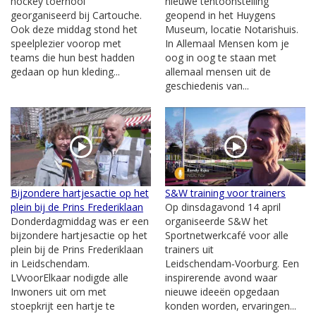
hockey toernooi
nieuwe tentoonstelling
georganiseerd bij Cartouche.
geopend in het Huygens
Ook deze middag stond het
Museum, locatie Notarishuis.
speelplezier voorop met
In Allemaal Mensen kom je
teams die hun best hadden
oog in oog te staan met
gedaan op hun kleding...
allemaal mensen uit de
geschiedenis van...
Bijzondere hartjesactie op het
S&W training voor trainers
plein bij de Prins Frederiklaan
Op dinsdagavond 14 april
Donderdagmiddag was er een
organiseerde S&W het
bijzondere hartjesactie op het
Sportnetwerkcafé voor alle
plein bij de Prins Frederiklaan
trainers uit
in Leidschendam.
Leidschendam‑Voorburg. Een
LVvoorElkaar nodigde alle
inspirerende avond waar
Inwoners uit om met
nieuwe ideeën opgedaan
stoepkrijt een hartje te
konden worden, ervaringen...