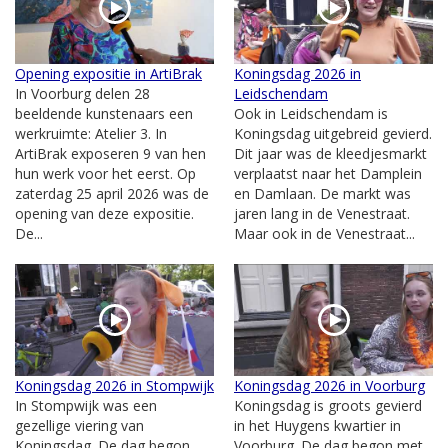
Opening expositie in ArtiBrak
Koningsdag 2026 in
In Voorburg delen 28
Leidschendam
beeldende kunstenaars een
Ook in Leidschendam is
werkruimte: Atelier 3. In
Koningsdag uitgebreid gevierd.
ArtiBrak exposeren 9 van hen
Dit jaar was de kleedjesmarkt
hun werk voor het eerst. Op
verplaatst naar het Damplein
zaterdag 25 april 2026 was de
en Damlaan. De markt was
opening van deze expositie.
jaren lang in de Venestraat.
De...
Maar ook in de Venestraat...
Koningsdag 2026 in Stompwijk
Koningsdag 2026 in Voorburg
In Stompwijk was een
Koningsdag is groots gevierd
gezellige viering van
in het Huygens kwartier in
Koningsdag. De dag begon
Voorburg. De dag begon met