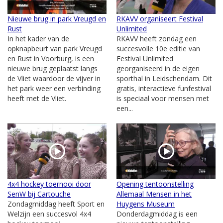
Nieuwe brug in park Vreugd en
RKAVV organiseert Festival
Rust
Unlimited
In het kader van de
RKAVV heeft zondag een
opknapbeurt van park Vreugd
succesvolle 10e editie van
en Rust in Voorburg, is een
Festival Unlimited
nieuwe brug geplaatst langs
georganiseerd in de eigen
de Vliet waardoor de vijver in
sporthal in Leidschendam. Dit
het park weer een verbinding
gratis, interactieve funfestival
heeft met de Vliet.
is speciaal voor mensen met
een...
4x4 hockey toernooi door
Opening tentoonstelling
SenW bij Cartouche
Allemaal Mensen in het
Zondagmiddag heeft Sport en
Huygens Museum
Welzijn een succesvol 4x4
Donderdagmiddag is een