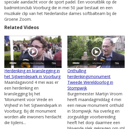
speciale aandacht voor de sport padel. Een vooruitblik op de
badmintonclub Voorburg die in mei 50 jaar bestaat en een
muzikale clip van het Nederlandse dames softbalteam bij de
Groene Zoom.
Related Videos
Herdenking en kranslegging in
Onthulling
het Sijtwendepark in Voorburg
herdenkingsmonument
Maandagavond 4 mei was er
Tweede Wereldoorlog in
een herdenking en
Stompwijk
kranslegging bij het
Burgemeester Martijn Vroom
‘Monument voor Vrede en
heeft maandagmiddag 4 mei
Vrijheid’ in het Sijtwendepark in
een nieuw monument onthuld
Voorburg. Bij dit monument
in Stompwijk. Na overleg en
worden alle inwoners herdacht
zorgvuldige voorbereiding
die tijdens...
heeft het dorp daarmee een
blijvende plek gekregen om stil