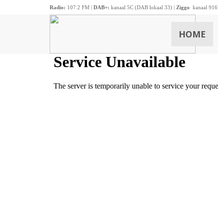
Radio:
107.2 FM |
DAB+:
kanaal 5C (DAB lokaal 33) |
Ziggo
kanaal 916
HOME
ZOEKEN