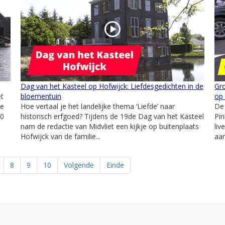
Dag van het Kasteel op Hofwijck: Liefdesgedichten in de
Gro
et
bloementuin
op
ze
Hoe vertaal je het landelijke thema ‘Liefde’ naar
De
00
historisch erfgoed? Tijdens de 19de Dag van het Kasteel
Pin
nam de redactie van Midvliet een kijkje op buitenplaats
liv
Hofwijck van de familie...
aan
8
9
10
Volgende
Einde