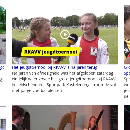
ugd
Het jeugdtoernooi bij RKAVV is na jaren terug
Gro
Na jaren van afwezigheid was het afgelopen zaterdag
Spo
ugd
eindelijk weer zover: het grote jeugdtoernooi bij RKAVV
Spo
in Leidschendam! Sportpark Kastelenring stroomde vol
wee
met jonge voetbaltalenten...
jeu
de 