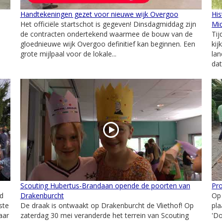
Handtekeningen gezet voor nieuwe wijk Overgoo
His
Het officiële startschot is gegeven! Dinsdagmiddag zijn
Mi
de contracten ondertekend waarmee de bouw van de
Ti
gloednieuwe wijk Overgoo definitief kan beginnen. Een
kij
grote mijlpaal voor de lokale...
lan
dat
Scouting Hubertus-Brandaan opende de poorten van
Pr
d
Drakenburcht
Op
ste
De draak is ontwaakt op Drakenburcht de Vliethof! Op
pl
aar
zaterdag 30 mei veranderde het terrein van Scouting
'Do