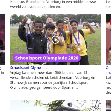
Hubertus-Brandaan in Voorburg in een middeleeuwse
Le
wereld vol avontuur, spellen en...
kom
g
Schoolsport Olympiade
On
 in
Vrijdag kwamen meer dan 1500 kinderen van 13
im
verschillende scholen uit Leidschendam, Voorburg én
Lo
Stompwijk samen voor de jaarlijkse Schoolsport
kw
Olympiade, georganiseerd door Sport en...
net
dez