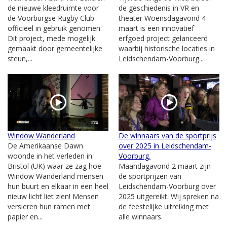
de nieuwe kleedruimte voor
de geschiedenis in VR en
de Voorburgse Rugby Club
theater Woensdagavond 4
officieel in gebruik genomen.
maart is een innovatief
Dit project, mede mogelijk
erfgoed project gelanceerd
gemaakt door gemeentelijke
waarbij historische locaties in
steun,...
Leidschendam-Voorburg...
Window Wanderland
De winnaars van de sportprijs
De Amerikaanse Dawn
over 2025 in Leidschendam-
woonde in het verleden in
Voorburg.
Bristol (UK) waar ze zag hoe
Maandagavond 2 maart zijn
Window Wanderland mensen
de sportprijzen van
hun buurt en elkaar in een heel
Leidschendam-Voorburg over
nieuw licht liet zien! Mensen
2025 uitgereikt. Wij spreken na
versieren hun ramen met
de feestelijke uitreiking met
papier en...
alle winnaars.