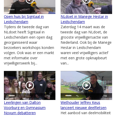
Open huis bij Signtaal in
NLdoet in Manege Hestar in
Leidschendam
Leidschendam
Tijdens de tweede dag van
Zaterdag 14 maart was de
NLdoet heeft Signtaal in
tweede dag van NLdoet, de
Leidschendam een open dag
grooste vrijwilligersactie van
georganiseerd waar
Nederland. Ook bij de Manege
bezoekers workshops konden
Hestar in Leidschendam
volgen. Ook was er een markt
waren veel vrijwilligers actief
met informatie over
met een grote opknapbeurt
vrijwilligerswerk bij...
van...
Leerlingen van Dalton
Wethouder Jeffrey Keus
Voorburg en Gymnasium
lanceert nieuwe deelfietsen
Novum debatteren
Het aanbod van deelmobiliteit