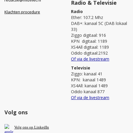
Radio & Televisie
Radio
Klachten procedure
Ether: 107.2 Mhz
DAB+: kanaal 5C (DAB lokaal
33)
Ziggo digitaal: 916
KPN digitaal: 1189
XS4All digitaal: 1189
Odido digitaal:2192
Of via de livestream
Televisie
Ziggo: kanaal 41
KPN: kanaal 1489
XS4All: kanaal 1489
Odido kanaal 877
Of via de livestream
Volg ons
V
olg ons op L
inkedIn