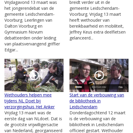
Vrijdagavond 13 maart was
breidt verder uit in de
het jongerendebat van de
gemeente Leidschendam-
gemeente Leidschendam-
Voorburg. Vrijdag 13 maart
Voorburg. Leerlingen van
heeft wethouder van
Dalton Voorburg en
bereikbaarheid en mobiliteit,
Gymnasium Novum
Jeffrey Keus extra deelfietsen
debatteerden onder leiding
gelanceerd...
van plaatsvervangend griffier
Edgar...
Wethouders helpen mee
Start van de verbouwing van
tijdens NL Doet bij
de bibliotheek in
verzorgingshuis Het Anker
Leidschendam
Vrijdag 13 maart was de
Donderdagochtend 12 maart
eerste dag van NLdoet. Dat is
is de verbouwing van de
de grootste vrijwilligersactie
bibliotheek in Leidschendam
van Nederland, georganiseerd
officieel gestart. Wethouder