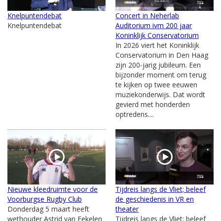
Knelpuntendebat
Concert in Neherlab
Knelpuntendebat
Auditorium ivm 200 jaar
Koninklijk Conservatorium
In 2026 viert het Koninklijk
Conservatorium in Den Haag
zijn 200-jarig jubileum. Een
bijzonder moment om terug
te kijken op twee eeuwen
muziekonderwijs. Dat wordt
gevierd met honderden
optredens....
Nieuwe kleedruimte voor de
Tijdreis langs de Vliet; beleef
Voorburgse Rugby Club
de geschiedenis in VR en
Donderdag 5 maart heeft
theater
wethouder Astrid van Eekelen
Tijdreis langs de Vliet; beleef