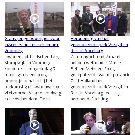
Gratis jonge boompjes voor
Heropening van het
inwoners uit Leidschendam-
gerenoveerde park Vreugd en
Voorburg
Rust in Voorburg
Inwoners uit Leidschendam,
Zaterdagochtend 7 maart
Stompwijk en Voorburg
hebben wethouder Marcel
konden zaterdagmiddag 7
Belt en Meindert Stolk,
maart gratis een jong
gedeputeerde van de provincie
boompje ophalen bij het
Zuid-Holland het
toekomstig nieuwbouwproject
gerenoveerde park Vreugd en
Vlietvoorde, Veurse Landweg
Rust in Voorburg feestelijk
in Leidschendam. Deze...
heropend. Stichting...