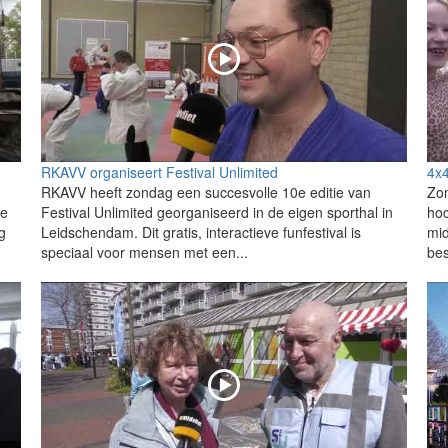
RKAVV organiseert Festival Unlimited
4x4
RKAVV heeft zondag een succesvolle 10e editie van
Zon
de
Festival Unlimited georganiseerd in de eigen sporthal in
hoc
g
Leidschendam. Dit gratis, interactieve funfestival is
mid
speciaal voor mensen met een...
bes