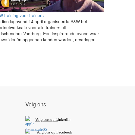
 training voor trainers
dinsdagavond 14 april organiseerde S&W het
rtnetwerkcafé voor alle trainers uit
idschendam‑Voorburg. Een inspirerende avond waar
uwe ideeën opgedaan konden worden, ervaringen...
Volg ons
V
olg ons op L
inkedIn
Volg ons op Facebook