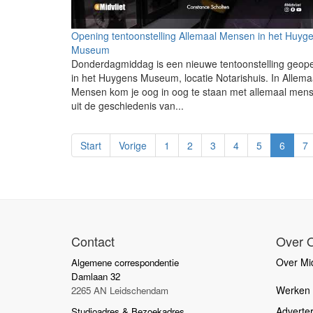
Opening tentoonstelling Allemaal Mensen in het Huyg
Museum
Donderdagmiddag is een nieuwe tentoonstelling geop
in het Huygens Museum, locatie Notarishuis. In Allema
Mensen kom je oog in oog te staan met allemaal men
uit de geschiedenis van...
Start
Vorige
1
2
3
4
5
6
7
Contact
Over 
Over Mid
Algemene correspondentie
Damlaan 32
Werken b
2265 AN Leidschendam
Adverte
Studioadres & Bezoekadres