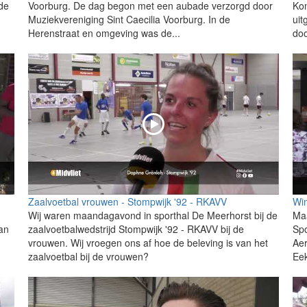
de
Voorburg. De dag begon met een aubade verzorgd door
Kon
Muziekvereniging Sint Caecilia Voorburg. In de
uit
Herenstraat en omgeving was de...
do
Zaalvoetbal vrouwen - Stompwijk '92 - RKAVV
Wim
Wij waren maandagavond in sporthal De Meerhorst bij de
Maa
an
zaalvoetbalwedstrijd Stompwijk '92 - RKAVV bij de
Spo
vrouwen. Wij vroegen ons af hoe de beleving is van het
Aer
zaalvoetbal bij de vrouwen?
Eek