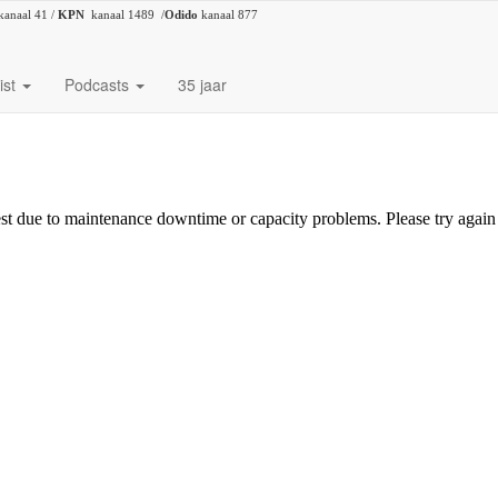
kanaal 41 /
KPN
kanaal 1489 /
Odido
kanaal 877
ist
Podcasts
35 jaar