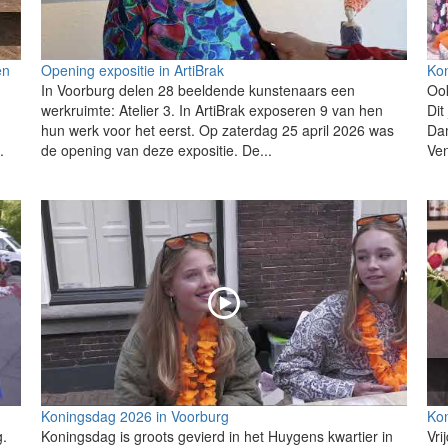
en
Opening expositie in ArtiBrak
Ko
In Voorburg delen 28 beeldende kunstenaars een
Ook
werkruimte: Atelier 3. In ArtiBrak exposeren 9 van hen
Dit
hun werk voor het eerst. Op zaterdag 25 april 2026 was
Dam
.
de opening van deze expositie. De...
Ven
Koningsdag 2026 in Voorburg
Kon
g.
Koningsdag is groots gevierd in het Huygens kwartier in
Vri