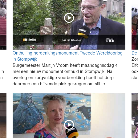
Onthulling herdenkingsmonument Tweede Wereldoorlog
De 
in Stompwijk
Zon
Burgemeester Martijn Vroom heeft maandagmiddag 4
Elf
 in
mei een nieuw monument onthuld in Stompwijk. Na
ook
en
overleg en zorgvuldige voorbereiding heeft het dorp
sta
daarmee een blijvende plek gekregen om stil te...