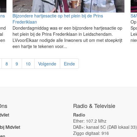
ens
Bijzondere hartjesactie op het plein bij de Prins
S&W
Frederiklaan
Op 
end
Donderdagmiddag was er een bijzondere hartjesactie op
Spo
al
het plein bij de Prins Frederiklaan in Leidschendam.
Le
sen
LVvoorElkaar nodigde alle Inwoners uit om met stoepkrijt
nie
een hartje te tekenen voor...
8
9
10
Volgende
Einde
Ons
Radio & Televisie
vliet
Radio
Ether: 107.2 Mhz
ij Midvliet
DAB+: kanaal 5C (DAB lokaal 33)
Ziggo digitaal: 916
ren