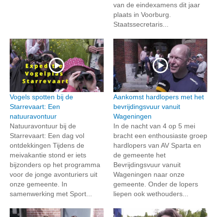
van de eindexamens dit jaar
plaats in Voorburg.
Staatssecretaris...
Vogels spotten bij de
Aankomst hardlopers met het
Starrevaart: Een
bevrijdingsvuur vanuit
natuuravontuur
Wageningen
Natuuravontuur bij de
In de nacht van 4 op 5 mei
Starrevaart: Een dag vol
bracht een enthousiaste groep
ontdekkingen Tijdens de
hardlopers van AV Sparta en
meivakantie stond er iets
de gemeente het
bijzonders op het programma
Bevrijdingsvuur vanuit
voor de jonge avonturiers uit
Wageningen naar onze
onze gemeente. In
gemeente. Onder de lopers
samenwerking met Sport...
liepen ook wethouders...