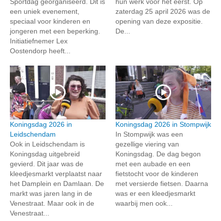
Sportdag georganiseerd. Dit is
hun werk voor het eerst. Op
een uniek evenement,
zaterdag 25 april 2026 was de
speciaal voor kinderen en
opening van deze expositie.
jongeren met een beperking.
De...
Initiatiefnemer Lex
Oostendorp heeft...
Koningsdag 2026 in
Koningsdag 2026 in Stompwijk
Leidschendam
In Stompwijk was een
Ook in Leidschendam is
gezellige viering van
Koningsdag uitgebreid
Koningsdag. De dag begon
gevierd. Dit jaar was de
met een aubade en een
kleedjesmarkt verplaatst naar
fietstocht voor de kinderen
het Damplein en Damlaan. De
met versierde fietsen. Daarna
markt was jaren lang in de
was er een kleedjesmarkt
Venestraat. Maar ook in de
waarbij men ook...
Venestraat...