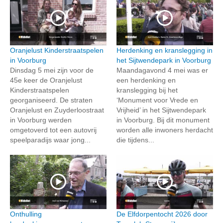
Oranjelust Kinderstraatspelen
Herdenking en kranslegging in
in Voorburg
het Sijtwendepark in Voorburg
Dinsdag 5 mei zijn voor de
Maandagavond 4 mei was er
45e keer de Oranjelust
een herdenking en
Kinderstraatspelen
kranslegging bij het
georganiseerd. De straten
‘Monument voor Vrede en
Oranjelust en Zuyderloostraat
Vrijheid’ in het Sijtwendepark
in Voorburg werden
in Voorburg. Bij dit monument
omgetoverd tot een autovrij
worden alle inwoners herdacht
speelparadijs waar jong...
die tijdens...
Onthulling
De Elfdorpentocht 2026 door