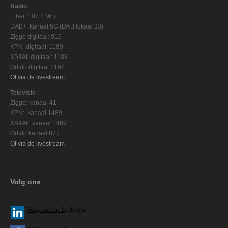
Radio
Ether: 107.2 Mhz
DAB+: kanaal 5C (DAB lokaal 33)
Ziggo digitaal: 916
KPN digitaal: 1189
XS4All digitaal: 1189
Odido digitaal:2192
Of via de livestream
Televisie
Ziggo: kanaal 41
KPN: kanaal 1489
XS4All: kanaal 1489
Odido kanaal 877
Of via de livestream
Volg ons
V
olg ons op L
inkedIn