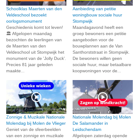
Schoolklas Maerten van den
Aanbieding van petitie
Veldeschool bezoekt
woningbouw sociale huur
oorlogsmonument
Stompwijk
Geschiedenis komt tot leven!
Maandagavond heeft een
🏛️ Afgelopen maandag
groep bewoners een petitie
bezochten de leerlingen van
aangeboden voor de
de Maerten van den
bouwplannen aan de Van
Veldeschool uit Stompwijk het
Santhorststraat in Stompwijk.
monument van de 'Jolly Duck'.
De bewoners willen geen
Precies 81 jaar geleden
sociale huur, maar betaalbare
maakte...
koopwoningen voor de...
Zonnige & Muzikale Nationale
Nationale Molendag bij Molen
Molendag bij Molen de Vlieger
De Salamander in
Geniet van de sfeerbeelden
Leidschendam
van een zonnige en muzikale
Afgelopen zaterdag opende