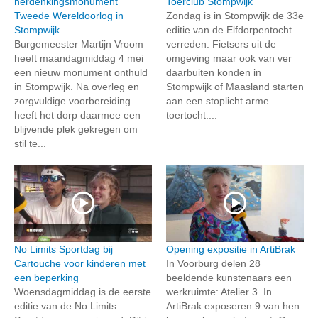
herdenkingsmonument
Toerclub Stompwijk
Tweede Wereldoorlog in
Zondag is in Stompwijk de 33e
Stompwijk
editie van de Elfdorpentocht
Burgemeester Martijn Vroom
verreden. Fietsers uit de
heeft maandagmiddag 4 mei
omgeving maar ook van ver
een nieuw monument onthuld
daarbuiten konden in
in Stompwijk. Na overleg en
Stompwijk of Maasland starten
zorgvuldige voorbereiding
aan een stoplicht arme
heeft het dorp daarmee een
toertocht....
blijvende plek gekregen om
stil te...
No Limits Sportdag bij
Opening expositie in ArtiBrak
Cartouche voor kinderen met
In Voorburg delen 28
een beperking
beeldende kunstenaars een
Woensdagmiddag is de eerste
werkruimte: Atelier 3. In
editie van de No Limits
ArtiBrak exposeren 9 van hen