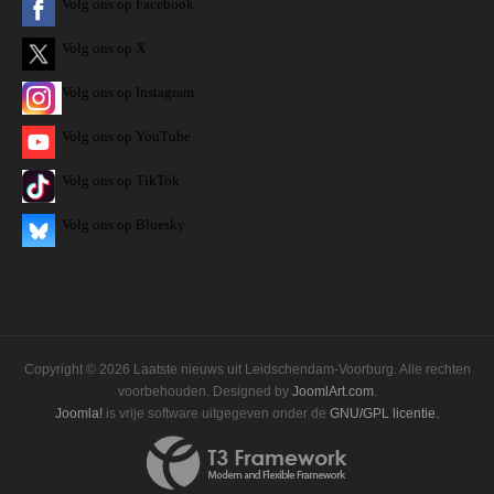
Volg ons op Facebook
Volg ons op X
Volg ons op Instagram
Volg
ons op
YouTube
Volg ons op TikTok
Volg ons op Bluesky
Copyright © 2026 Laatste nieuws uit Leidschendam-Voorburg. Alle rechten
voorbehouden. Designed by
JoomlArt.com
.
Joomla!
is vrije software uitgegeven onder de
GNU/GPL licentie.