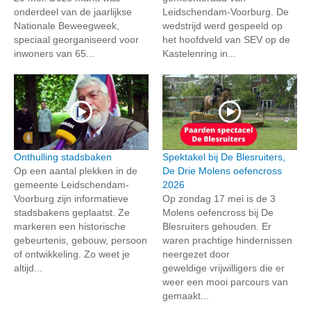
onderdeel van de jaarlijkse
Leidschendam-Voorburg. De
Nationale Beweegweek,
wedstrijd werd gespeeld op
speciaal georganiseerd voor
het hoofdveld van SEV op de
inwoners van 65...
Kastelenring in...
Onthulling stadsbaken
Spektakel bij De Blesruiters,
Op een aantal plekken in de
De Drie Molens oefencross
gemeente Leidschendam-
2026
Voorburg zijn informatieve
Op zondag 17 mei is de 3
stadsbakens geplaatst. Ze
Molens oefencross bij De
markeren een historische
Blesruiters gehouden. Er
gebeurtenis, gebouw, persoon
waren prachtige hindernissen
of ontwikkeling. Zo weet je
neergezet door
altijd...
geweldige vrijwilligers die er
weer een mooi parcours van
gemaakt...