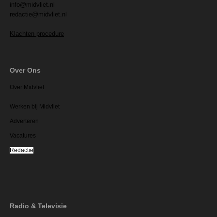
info@midvliet.nl
redactie@midvliet.nl
Klachten procedure
Over Ons
Over Midvliet
Werken bij Midvliet
Adverteren
Vacatures
Redactie
Radio & Televisie