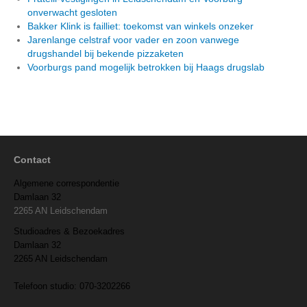
onverwacht gesloten
Bakker Klink is failliet: toekomst van winkels onzeker
Jarenlange celstraf voor vader en zoon vanwege
drugshandel bij bekende pizzaketen
Voorburgs pand mogelijk betrokken bij Haags drugslab
Contact
Algemene correspondentie
Damlaan 32
2265 AN Leidschendam
Studioadres & Bezoekadres
Damlaan 32
2265 AN Leidschendam
Telefoon studio: 070-3202266