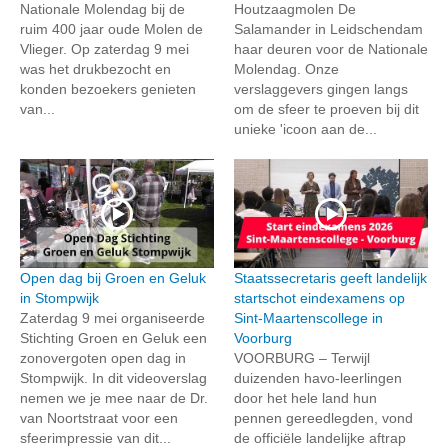
Nationale Molendag bij de
Houtzaagmolen De
ruim 400 jaar oude Molen de
Salamander in Leidschendam
Vlieger. Op zaterdag 9 mei
haar deuren voor de Nationale
was het drukbezocht en
Molendag. Onze
konden bezoekers genieten
verslaggevers gingen langs
van...
om de sfeer te proeven bij dit
unieke 'icoon aan de...
Open dag bij Groen en Geluk
Staatssecretaris geeft landelijk
in Stompwijk
startschot eindexamens op
Zaterdag 9 mei organiseerde
Sint-Maartenscollege in
Stichting Groen en Geluk een
Voorburg
zonovergoten open dag in
VOORBURG – Terwijl
Stompwijk. In dit videoverslag
duizenden havo-leerlingen
nemen we je mee naar de Dr.
door het hele land hun
van Noortstraat voor een
pennen gereedlegden, vond
sfeerimpressie van dit...
de officiële landelijke aftrap