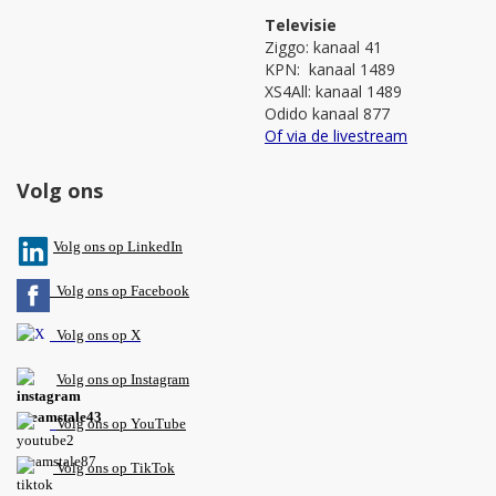
Televisie
Ziggo: kanaal 41
KPN: kanaal 1489
XS4All: kanaal 1489
Odido kanaal 877
Of via de livestream
Volg ons
V
olg ons op L
inkedIn
Volg ons op Facebook
Volg ons op X
Volg ons op Instagram
Volg
ons op
YouTube
Volg ons op TikTok