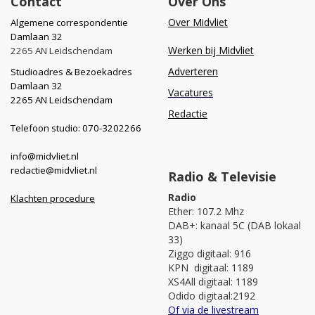
Contact
Over Ons
Over Midvliet
Algemene correspondentie
Damlaan 32
Werken bij Midvliet
2265 AN Leidschendam
Adverteren
Studioadres & Bezoekadres
Damlaan 32
Vacatures
2265 AN Leidschendam
Redactie
Telefoon studio: 070-3202266
info@midvliet.nl
redactie@midvliet.nl
Radio & Televisie
Radio
Klachten procedure
Ether: 107.2 Mhz
DAB+: kanaal 5C (DAB lokaal
33)
Ziggo digitaal: 916
KPN digitaal: 1189
XS4All digitaal: 1189
Odido digitaal:2192
Of via de livestream