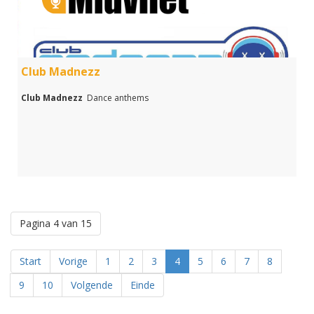
Club Madnezz
Club Madnezz
Dance anthems
Pagina 4 van 15
Start
Vorige
1
2
3
4
5
6
7
8
9
10
Volgende
Einde