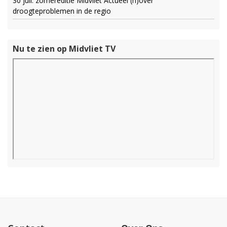
30 juli: zomereditie Midvliet Actueel (h)over
droogteproblemen in de regio
Nu te zien op Midvliet TV