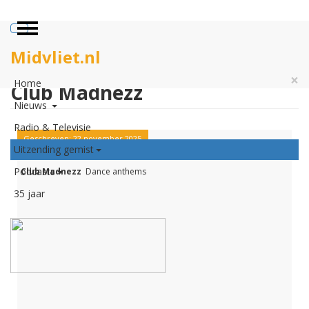
Midvliet.nl
×
Home
Club Madnezz
Nieuws
Radio & Televisie
Geschreven: 22 november 2025
Club Madnezz
Uitzending gemist
Podcasts
Club Madnezz
Dance anthems
35 jaar